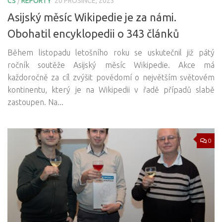
CS
/
REPORTY
20 PROSINCE, 2023
Asijský měsíc Wikipedie je za námi.
Obohatil encyklopedii o 343 článků
Během listopadu letošního roku se uskutečnil již pátý
ročník soutěže Asijský měsíc Wikipedie. Akce má
každoročně za cíl zvýšit povědomí o největším světovém
kontinentu, který je na Wikipedii v řadě případů slabě
zastoupen. Na...
0