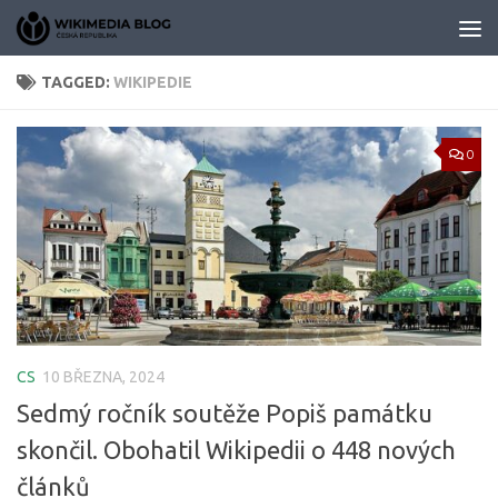
Skip to content
TAGGED:
WIKIPEDIE
0
CS
10 BŘEZNA, 2024
Sedmý ročník soutěže Popiš památku
skončil. Obohatil Wikipedii o 448 nových
článků