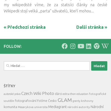
my wikipedisté víme, že za statisíci články na české
Wikipedii stojí velká „parta“ uživatelů, kteří mohou...
« Předchozí stránka
Další stránka »
FOLLOW:
Vyhledávání
ŠTÍTKY
Czech Wiki Photo
dárci
fotografické
autorské právo
edit-a-thon
education
GLAM
fotografování
Fotíme Česko
soutěže
knihovny
granty
Mediagrant
Národní
komunita
Masarykova univerzita
národní autority