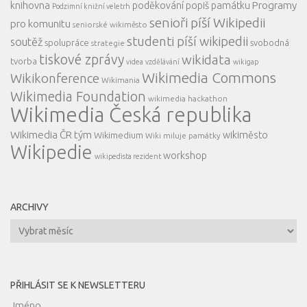
knihovna
Programy
poděkování
popiš památku
Podzimní knižní veletrh
senioři píší Wikipedii
pro komunitu
seniorské wikiměsto
studenti píší wikipedii
soutěž
spolupráce
svobodná
strategie
tiskové zprávy
wikidata
tvorba
videa
vzdělávání
wikigap
Wikimedia Commons
Wikikonference
Wikimania
Wikimedia Foundation
wikimedia hackathon
Wikimedia Česká republika
Wikimedia ČR tým
wikiměsto
Wikimedium
Wiki miluje památky
Wikipedie
workshop
wikipedista rezident
ARCHIVY
Archivy
PŘIHLÁSIT SE K NEWSLETTERU
Jméno