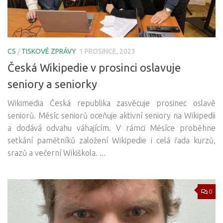
CS
/
TISKOVÉ ZPRÁVY
1 PROSINCE, 2023
Česká Wikipedie v prosinci oslavuje
seniory a seniorky
Wikimedia Česká republika zasvěcuje prosinec oslavě
seniorů. Měsíc seniorů oceňuje aktivní seniory na Wikipedii
a dodává odvahu váhajícím. V rámci Měsíce proběhne
setkání pamětníků založení Wikipedie i celá řada kurzů,
srazů a večerní Wikiškola. ...
0