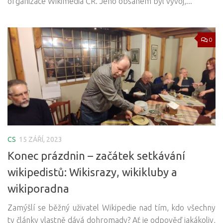
organizace Wikimedia ČR. Jeho obsahem byl vývoj,...
0
CS
15 ZÁŘÍ, 2023
Konec prázdnin – začátek setkávání
wikipedistů: Wikisrazy, wikikluby a
wikiporadna
Zamýšlí se běžný uživatel Wikipedie nad tím, kdo všechny
ty články vlastně dává dohromady? Ať je odpověď jakákoliv,