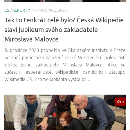
CS
/
REPORTY
19 PROSINCE, 2023
Jak to tenkrát celé bylo? Česká Wikipedie
slaví jubileum svého zakladatele
Miroslava Malovce
9. prosince 2023 proběhlo ve Skautském institutu v Praze
Setkání pamětníků založení české Wikipedie u příležitosti
jubilea jejího zakladatele Miroslava Malovce. Akce se
zúčastnili esperantisté, wikipedisté, pamětníci i zástupci
Wikimedia ČR. Kromě jubilanta vystoupil...
0