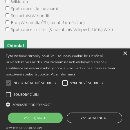
Wikidata
Spolupráce s knihovnami
Senioři píší Wikipedii
Blog Wikimedia ČR (shrnutí 1x měsíčně)
Spolupráce s učiteli (Studenti píší Wikipedii, Uč (s) Wiki)
×
Tyto webové stránky používají soubory cookie ke zlepšení
uživatelského zážitku. Používáním našich webových stránek
souhlasíte se všemi soubory cookie v souladu s našimi zásadami
používání souborů cookie.
Více informací
NEZBYTNĚ NUTNÉ SOUBORY
VÝKONOVÉ SOUBORY
Textový obsah je zveřejněn pod licencí
Creative Commons BY
3.0 CZ
, licence vložených materiálů mohou být jiné a jsou
SOUBORY CÍLENÍ
uvedeny u těchto materiálů.
ZOBRAZIT PODROBNOSTI
Powered by
- Designed with
Hueman Pro
VŠE PŘIJMOUT
VŠE ODMÍTNOUT
POWERED BY COOKIE-SCRIPT