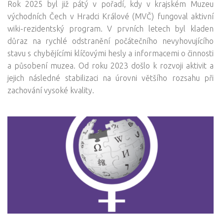
Rok 2025 byl již pátý v pořadí, kdy v krajském Muzeu
východních Čech v Hradci Králové (MVČ) fungoval aktivní
wiki-rezidentský program. V prvních letech byl kladen
důraz na rychlé odstranění počátečního nevyhovujícího
stavu s chybějícími klíčovými hesly a informacemi o činnosti
a působení muzea. Od roku 2023 došlo k rozvoji aktivit a
jejich následné stabilizaci na úrovni většího rozsahu při
zachování vysoké kvality.