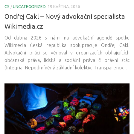
CS
/
UNCATEGORIZED
19 KVĚTNA, 2026
Ondřej Cakl – Nový advokační specialista
Wikimedia.cz
Od dubna 2026 s námi na advokační agendě spolku
Wikimedia Česká republika spolupracuje Ondřej Cakl.
Advokační práci se věnoval v organizacích obhajujících
občanská práva, lidská a sociální práva či právní stát
(Integria, Nepodmíněný základní kolektiv, Transparency...