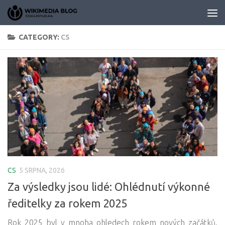
Skip to content
CATEGORY:
CS
CS
5 SRPNA, 2026
Za výsledky jsou lidé: Ohlédnutí výkonné
ředitelky za rokem 2025
Rok 2025 byl v mnoha ohledech rokem nových začátků.