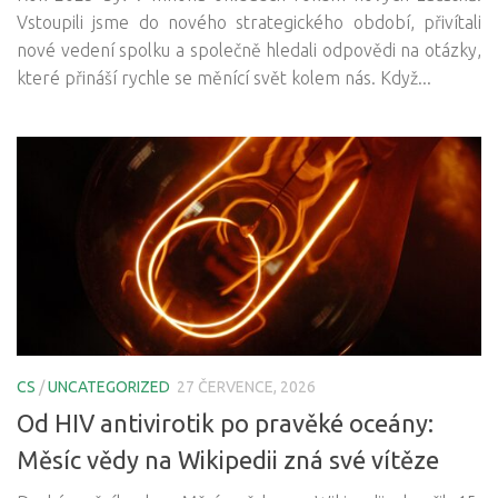
Vstoupili jsme do nového strategického období, přivítali
nové vedení spolku a společně hledali odpovědi na otázky,
které přináší rychle se měnící svět kolem nás. Když...
CS
/
UNCATEGORIZED
27 ČERVENCE, 2026
Od HIV antivirotik po pravěké oceány:
Měsíc vědy na Wikipedii zná své vítěze