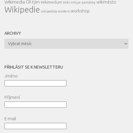
Wikimedia ČR tým
wikiměsto
Wikimedium
Wiki miluje památky
Wikipedie
workshop
wikipedista rezident
ARCHIVY
Archivy
PŘIHLÁSIT SE K NEWSLETTERU
Jméno
Příjmení
E-mail