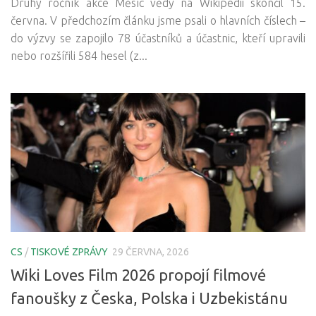
Druhý ročník akce Měsíc vědy na Wikipedii skončil 15.
června. V předchozím článku jsme psali o hlavních číslech –
do výzvy se zapojilo 78 účastníků a účastnic, kteří upravili
nebo rozšířili 584 hesel (z...
CS
/
TISKOVÉ ZPRÁVY
29 ČERVNA, 2026
Wiki Loves Film 2026 propojí filmové
fanoušky z Česka, Polska i Uzbekistánu