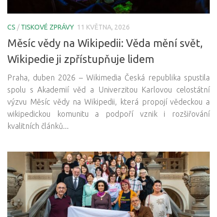
CS
/
TISKOVÉ ZPRÁVY
11 KVĚTNA, 2026
Měsíc vědy na Wikipedii: Věda mění svět,
Wikipedie ji zpřístupňuje lidem
Praha, duben 2026 – Wikimedia Česká republika spustila
spolu s Akademií věd a Univerzitou Karlovou celostátní
výzvu Měsíc vědy na Wikipedii, která propojí vědeckou a
wikipedickou komunitu a podpoří vznik i rozšiřování
kvalitních článků...