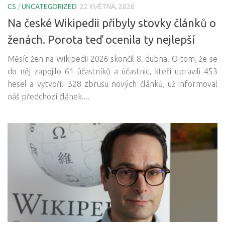
CS
/
UNCATEGORIZED
22 KVĚTNA, 2026
Na české Wikipedii přibyly stovky článků o
ženách. Porota teď ocenila ty nejlepší
Měsíc žen na Wikipedii 2026 skončil 8. dubna. O tom, že se
do něj zapojilo 61 účastníků a účastnic, kteří upravili 453
hesel a vytvořili 328 zbrusu nových článků, už informoval
náš předchozí článek....