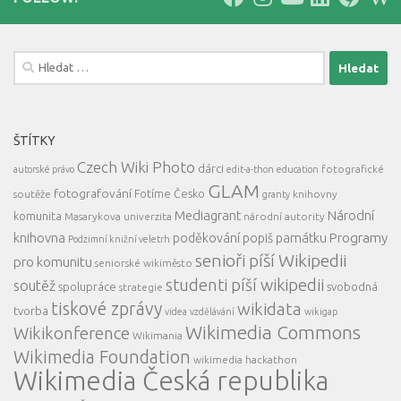
Vyhledávání
ŠTÍTKY
Czech Wiki Photo
dárci
fotografické
autorské právo
edit-a-thon
education
GLAM
fotografování
Fotíme Česko
soutěže
knihovny
granty
Mediagrant
Národní
komunita
Masarykova univerzita
národní autority
knihovna
Programy
poděkování
popiš památku
Podzimní knižní veletrh
senioři píší Wikipedii
pro komunitu
seniorské wikiměsto
studenti píší wikipedii
soutěž
spolupráce
svobodná
strategie
tiskové zprávy
wikidata
tvorba
videa
vzdělávání
wikigap
Wikimedia Commons
Wikikonference
Wikimania
Wikimedia Foundation
wikimedia hackathon
Wikimedia Česká republika