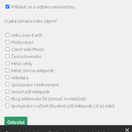
Přihlásit se o odběru newsletteru
O jaká témata máte zájem?
Wiki Loves Earth
Přidej citaci
Czech Wiki Photo
Česloslovensko
Měsíc vědy
Měsíc žen na Wikipedii
Wikidata
Spolupráce s knihovnami
Senioři píší Wikipedii
Blog Wikimedia ČR (shrnutí 1x měsíčně)
Spolupráce s učiteli (Studenti píší Wikipedii, Uč (s) Wiki)
×