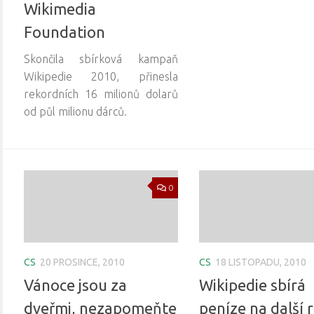
Wikimedia
Foundation
Skončila sbírková kampaň
Wikipedie 2010, přinesla
rekordních 16 milionů dolarů
od půl milionu dárců.
0
CS
20 PROSINCE, 2010
CS
18 LISTOPADU, 2010
Vánoce jsou za
Wikipedie sbírá
dveřmi, nezapomeňte
peníze na další 