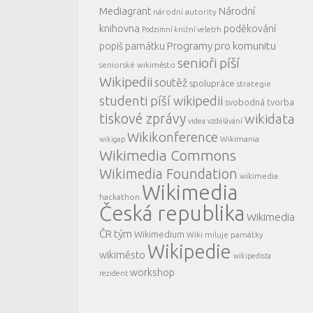
Mediagrant
Národní
národní autority
knihovna
poděkování
Podzimní knižní veletrh
Programy pro komunitu
popiš památku
senioři píší
seniorské wikiměsto
Wikipedii
soutěž
spolupráce
strategie
studenti píší wikipedii
svobodná tvorba
tiskové zprávy
wikidata
videa
vzdělávání
Wikikonference
Wikimania
wikigap
Wikimedia Commons
Wikimedia Foundation
wikimedia
Wikimedia
hackathon
Česká republika
Wikimedia
ČR tým
Wikimedium
Wiki miluje památky
Wikipedie
wikiměsto
wikipedista
workshop
rezident