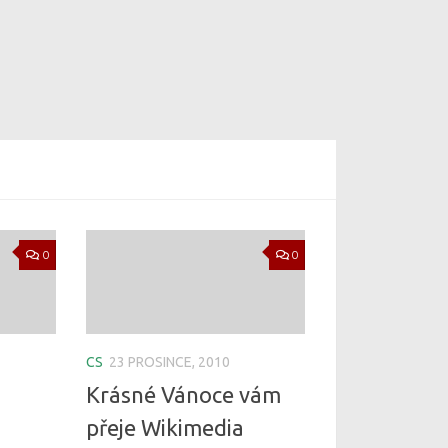
0
0
CS
23 PROSINCE, 2010
Krásné Vánoce vám
přeje Wikimedia