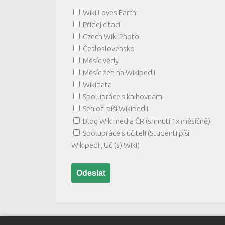
Wiki Loves Earth
Přidej citaci
Czech Wiki Photo
Česloslovensko
Měsíc vědy
Měsíc žen na Wikipedii
Wikidata
Spolupráce s knihovnami
Senioři píší Wikipedii
Blog Wikimedia ČR (shrnutí 1x měsíčně)
Spolupráce s učiteli (Studenti píší
Wikipedii, Uč (s) Wiki)