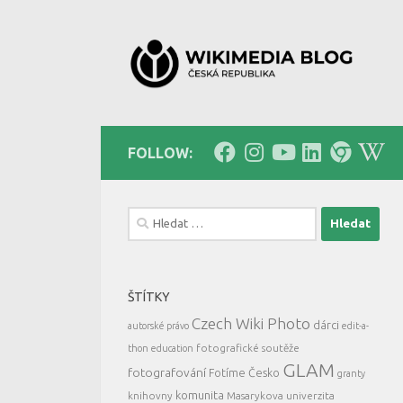
Skip to content
FOLLOW:
Vyhledávání
ŠTÍTKY
Czech Wiki Photo
dárci
autorské právo
edit-a-
fotografické soutěže
thon
education
GLAM
fotografování
Fotíme Česko
granty
komunita
knihovny
Masarykova univerzita