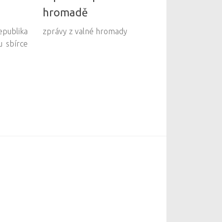
hromadě
publika
zprávy z valné hromady
u sbírce