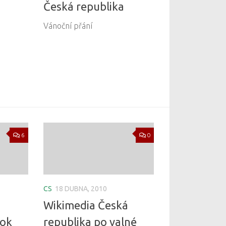
Česká republika
Vánoční přání
6
0
CS
18 DUBNA, 2010
Wikimedia Česká
rok
republika po valné