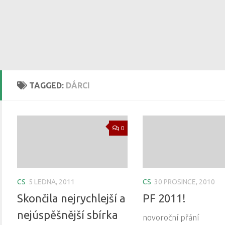
TAGGED:
DÁRCI
0
CS
5 LEDNA, 2011
CS
30 PROSINCE, 2010
Skončila nejrychlejší a
PF 2011!
nejúspěšnější sbírka
novoroční přání