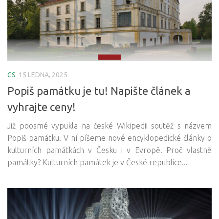
CS
15 LEDNA, 2025
Popiš památku je tu! Napište článek a
vyhrajte ceny!
Již poosmé vypukla na české Wikipedii soutěž s názvem
Popiš památku. V ní píšeme nové encyklopedické články o
kulturních památkách v Česku i v Evropě. Proč vlastně
památky? Kulturních památek je v České republice...