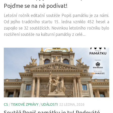
Pojďme se na ně podívat!
Letošní ročník editační soutěže Popiš památku je za námi.
Od jejího tradičního startu 15. ledna vzniklo 452 hesel a
zapojilo se 32 soutěžících. Novinkou letošního ročníku bylo
rozšíření soutěže na kulturní památky z celé...
CS
/
TISKOVÉ ZPRÁVY
/
UDÁLOSTI
22 LEDNA, 2026
Soutěž Popiš památku je tu! Podeváté