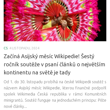
CS
4 LISTOPADU, 2024
Začíná Asijský měsíc Wikipedie! Šestý
ročník soutěže v psaní článků o největším
kontinentu na světě je tady
Od 1. do 30. listopadu probíhá na české Wikipedii soutěž s
názvem Asijský měsíc Wikipedie, kterou finančně podpořil
spolek Wikimedia Česká republika v rámci Komunitních
minigrantů. Soutěž funguje na jednoduchém principu: Pište
nové články...