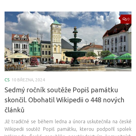
0
CS
10 BŘEZNA, 2024
Sedmý ročník soutěže Popiš památku
skončil. Obohatil Wikipedii o 448 nových
článků
Již tradičně se během ledna a února uskutečnila na české
Wikipedii soutěž Popiš památku, kterou podpořil spolek