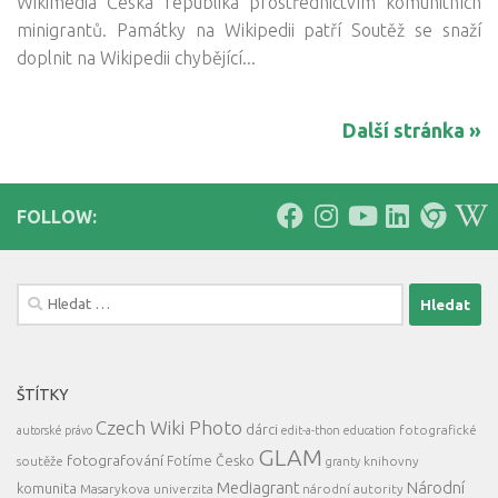
Wikimedia Česká republika prostřednictvím komunitních
minigrantů. Památky na Wikipedii patří Soutěž se snaží
doplnit na Wikipedii chybějící...
Další stránka »
FOLLOW:
Vyhledávání
ŠTÍTKY
Czech Wiki Photo
dárci
fotografické
autorské právo
edit-a-thon
education
GLAM
fotografování
Fotíme Česko
soutěže
knihovny
granty
Mediagrant
Národní
komunita
Masarykova univerzita
národní autority