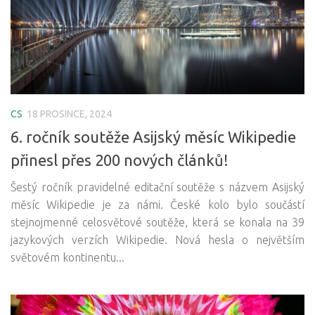
CS
18 PROSINCE, 2024
6. ročník soutěže Asijský měsíc Wikipedie
přinesl přes 200 nových článků!
Šestý ročník pravidelné editační soutěže s názvem Asijský
měsíc Wikipedie je za námi. České kolo bylo součástí
stejnojmenné celosvětové soutěže, která se konala na 39
jazykových verzích Wikipedie. Nová hesla o největším
světovém kontinentu...