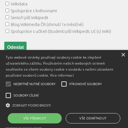
Wikidata
Spolupráce s knihovnami
Senioři píší Wikipedii
Blog Wikimedia ČR (shrnutí 1x měsíčně)
Spolupráce s učiteli (Studenti píší Wikipedii, Uč (s) Wiki)
×
Tyto webové stránky používají soubory cookie ke zlepšení
uživatelského zážitku. Používáním našich webových stránek
souhlasíte se všemi soubory cookie v souladu s našimi zásadami
používání souborů cookie.
Více informací
NEZBYTNĚ NUTNÉ SOUBORY
VÝKONOVÉ SOUBORY
Textový obsah je zveřejněn pod licencí
Creative Commons BY
3.0 CZ
, licence vložených materiálů mohou být jiné a jsou
SOUBORY CÍLENÍ
uvedeny u těchto materiálů.
ZOBRAZIT PODROBNOSTI
Powered by
- Designed with
Hueman Pro
VŠE PŘIJMOUT
VŠE ODMÍTNOUT