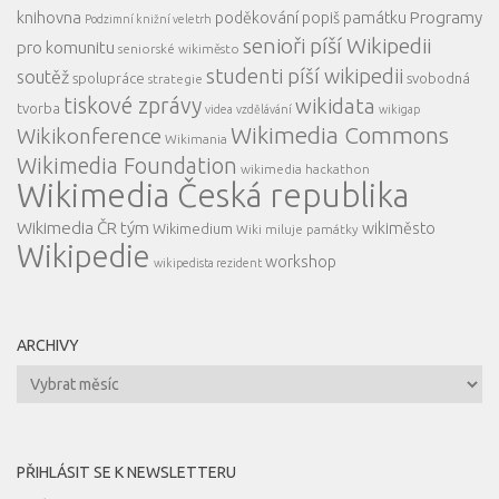
knihovna
Programy
poděkování
popiš památku
Podzimní knižní veletrh
senioři píší Wikipedii
pro komunitu
seniorské wikiměsto
studenti píší wikipedii
soutěž
spolupráce
svobodná
strategie
tiskové zprávy
wikidata
tvorba
videa
vzdělávání
wikigap
Wikimedia Commons
Wikikonference
Wikimania
Wikimedia Foundation
wikimedia hackathon
Wikimedia Česká republika
Wikimedia ČR tým
wikiměsto
Wikimedium
Wiki miluje památky
Wikipedie
workshop
wikipedista rezident
ARCHIVY
Archivy
PŘIHLÁSIT SE K NEWSLETTERU