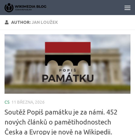
Skip to content
AUTHOR:
JAN LOUŽEK
CS
11 BŘEZNA, 2026
Soutěž Popiš památku je za námi. 452
nových článků o pamětihodnostech
Česka a Evropy je nově na Wikipedii.