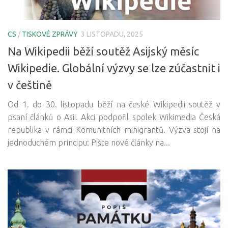
CS
/
TISKOVÉ ZPRÁVY
3 LISTOPADU, 2025
Na Wikipedii běží soutěž Asijský měsíc
Wikipedie. Globální výzvy se lze zúčastnit i
v češtině
Od 1. do 30. listopadu běží na české Wikipedii soutěž v
psaní článků o Asii. Akci podpořil spolek Wikimedia Česká
republika v rámci Komunitních minigrantů. Výzva stojí na
jednoduchém principu: Pište nové články na...