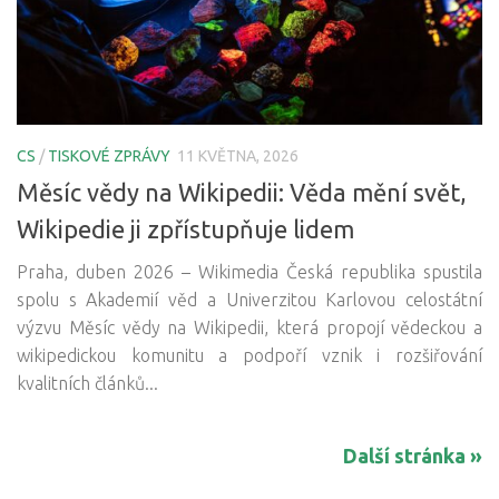
CS
/
TISKOVÉ ZPRÁVY
11 KVĚTNA, 2026
Měsíc vědy na Wikipedii: Věda mění svět,
Wikipedie ji zpřístupňuje lidem
Praha, duben 2026 – Wikimedia Česká republika spustila
spolu s Akademií věd a Univerzitou Karlovou celostátní
výzvu Měsíc vědy na Wikipedii, která propojí vědeckou a
wikipedickou komunitu a podpoří vznik i rozšiřování
kvalitních článků...
Další stránka »