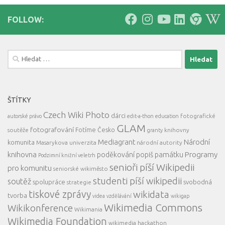
FOLLOW:
Vyhledávání
ŠTÍTKY
Czech Wiki Photo
dárci
fotografické
autorské právo
edit-a-thon
education
GLAM
fotografování
Fotíme Česko
soutěže
knihovny
granty
Mediagrant
Národní
komunita
Masarykova univerzita
národní autority
knihovna
Programy
poděkování
popiš památku
Podzimní knižní veletrh
senioři píší Wikipedii
pro komunitu
seniorské wikiměsto
studenti píší wikipedii
soutěž
spolupráce
svobodná
strategie
tiskové zprávy
wikidata
tvorba
videa
vzdělávání
wikigap
Wikimedia Commons
Wikikonference
Wikimania
Wikimedia Foundation
wikimedia hackathon