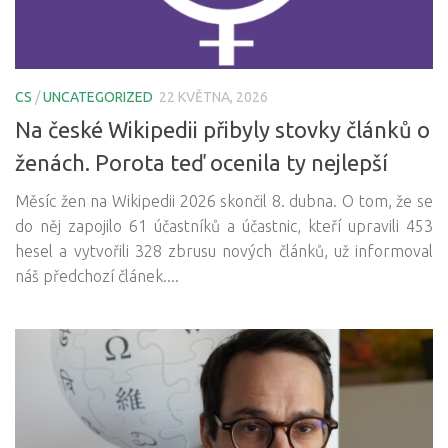
CS
/
UNCATEGORIZED
22 KVĚTNA, 2026
Na české Wikipedii přibyly stovky článků o
ženách. Porota teď ocenila ty nejlepší
Měsíc žen na Wikipedii 2026 skončil 8. dubna. O tom, že se
do něj zapojilo 61 účastníků a účastnic, kteří upravili 453
hesel a vytvořili 328 zbrusu nových článků, už informoval
náš předchozí článek....