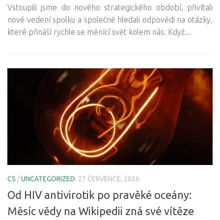
Vstoupili jsme do nového strategického období, přivítali
nové vedení spolku a společně hledali odpovědi na otázky,
které přináší rychle se měnící svět kolem nás. Když...
CS
/
UNCATEGORIZED
27 ČERVENCE, 2026
Od HIV antivirotik po pravěké oceány:
Měsíc vědy na Wikipedii zná své vítěze