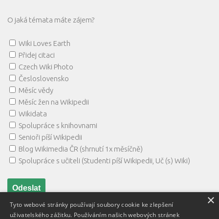
O jaká témata máte zájem?
Wiki Loves Earth
Přidej citaci
Czech Wiki Photo
Česloslovensko
Měsíc vědy
Měsíc žen na Wikipedii
Wikidata
Spolupráce s knihovnami
Senioři píší Wikipedii
Blog Wikimedia ČR (shrnutí 1x měsíčně)
Spolupráce s učiteli (Studenti píší Wikipedii, Uč (s) Wiki)
×
Tyto webové stránky používají soubory cookie ke zlepšení
uživatelského zážitku. Používáním našich webových stránek