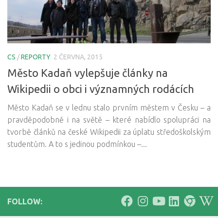
CS
/
REPORTY
2 ČERVNA, 2015
Město Kadaň vylepšuje články na
Wikipedii o obci i významných rodácích
Město Kadaň se v lednu stalo prvním městem v Česku – a
pravděpodobně i na světě – které nabídlo spolupráci na
tvorbě článků na české Wikipedii za úplatu středoškolským
studentům. A to s jedinou podmínkou –...
FOLLOW: