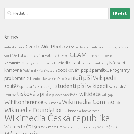
Vyhledávání
ŠTÍTKY
Czech Wiki Photo
dárci
fotografické
autorské právo
edit-a-thon
education
GLAM
fotografování
Fotíme Česko
soutěže
knihovny
granty
Mediagrant
Národní
komunita
Masarykova univerzita
národní autority
knihovna
Programy
poděkování
popiš památku
Podzimní knižní veletrh
senioři píší Wikipedii
pro komunitu
seniorské wikiměsto
studenti píší wikipedii
soutěž
spolupráce
svobodná
strategie
tiskové zprávy
wikidata
tvorba
videa
vzdělávání
wikigap
Wikimedia Commons
Wikikonference
Wikimania
Wikimedia Foundation
wikimedia hackathon
Wikimedia Česká republika
Wikimedia ČR tým
wikiměsto
Wikimedium
Wiki miluje památky