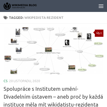
Skip to content
TAGGED:
WIKIPEDISTA REZIDENT
0
CS
20 LISTOPADU, 2020
Spolupráce s Institutem umění-
Divadelním ústavem – aneb proč by každá
instituce měla mít wikidatistu-rezidenta