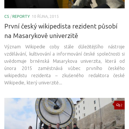
CS
/
REPORTY
10 ŘÍJNA, 2015
První český wikipedista rezident působí
na Masarykově univerzitě
Význam Wikipedie coby stále důležitějšího nástroje
vzdělávání, kultivování a informování české společnosti si
uvědomuje brněnská Masarykova univerzita, která od
února 2015 zaměstnává vůbec prvního českého
wikipedistu rezidenta – zkušeného redaktora české
Wikipedie, který univerzitě...
2