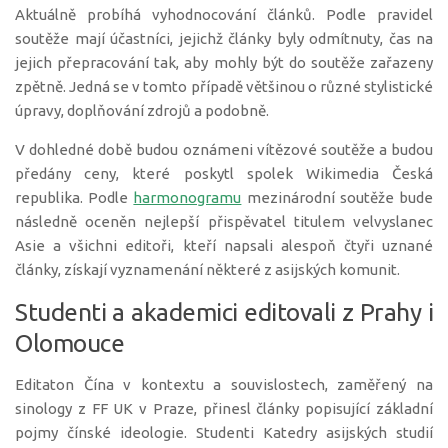
Aktuálně probíhá vyhodnocování článků. Podle pravidel
soutěže mají účastníci, jejichž články byly odmítnuty, čas na
jejich přepracování tak, aby mohly být do soutěže zařazeny
zpětně. Jedná se v tomto případě většinou o různé stylistické
úpravy, doplňování zdrojů a podobně.
V dohledné době budou oznámeni vítězové soutěže a budou
předány ceny, které poskytl spolek Wikimedia Česká
republika. Podle
harmonogramu
mezinárodní soutěže bude
následně oceněn nejlepší přispěvatel titulem velvyslanec
Asie a všichni editoři, kteří napsali alespoň čtyři uznané
články, získají vyznamenání některé z asijských komunit.
Studenti a akademici editovali z Prahy i
Olomouce
Editaton Čína v kontextu a souvislostech, zaměřený na
sinology z FF UK v Praze, přinesl články popisující základní
pojmy čínské ideologie. Studenti Katedry asijských studií