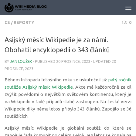
Skip to content
CS
/
REPORTY
0
Asijský měsíc Wikipedie je za námi.
Obohatil encyklopedii o 343 článků
BY
JAN LOUŽEK
· PUBLISHED
20 PROSINCE, 2023
· UPDATED
20
PROSINCE, 2023
Během listopadu letošního roku se uskutečnil již
pátý ročník
soutěže Asijský měsíc Wikipedie
. Akce má každoročně za cíl
zvýšit povědomí o největším světovém kontinentu, který je
na Wikipedii v řadě případů slabě zastoupen. Na české verzi
Wikipedie díky němu letos přibylo 343 článků. Zapojilo se 36
soutěžících.
Asijský měsíc Wikipedie je globální soutěž, do které se
zapojuje řada komunit po celém světě. Jen letos se konala na