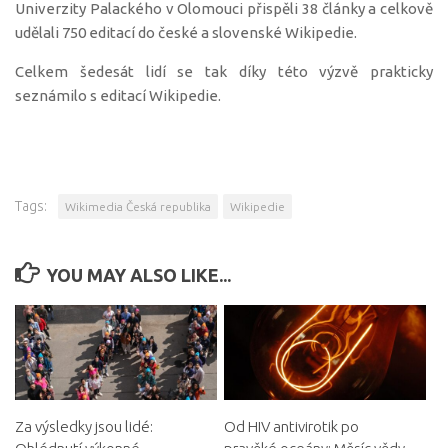
Univerzity Palackého v Olomouci přispěli 38 články a celkově
udělali 750 editací do české a slovenské Wikipedie.
Celkem šedesát lidí se tak díky této výzvě prakticky
seznámilo s editací Wikipedie.
Tags:
Wikimedia Česká republika
Wikipedie
YOU MAY ALSO LIKE...
Za výsledky jsou lidé:
Od HIV antivirotik po