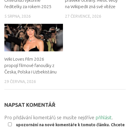
Ohlédnutí výkonné
pravěké oceány: Měsíc vědy
ředitelky za rokem 2025
na Wikipedii zná své vítěze
5 SRPNA, 2026
27 ČERVENCE, 2026
Wiki Loves Film 2026
propojí filmové fanoušky z
Česka, Polska i Uzbekistánu
29 ČERVNA, 2026
NAPSAT KOMENTÁŘ
Pro přidávání komentářů se musíte nejdříve
přihlásit
.
upozornění na nové komentáře k tomuto článku. Chcete