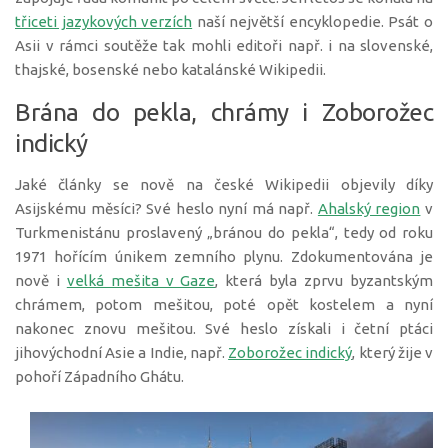
třiceti jazykových verzích
naší největší encyklopedie. Psát o
Asii v rámci soutěže tak mohli editoři např. i na slovenské,
thajské, bosenské nebo katalánské Wikipedii.
Brána do pekla, chrámy i Zoborožec
indický
Jaké články se nově na české Wikipedii objevily díky
Asijskému měsíci? Své heslo nyní má např.
Ahalský region
v
Turkmenistánu proslavený „bránou do pekla“, tedy od roku
1971 hořícím únikem zemního plynu. Zdokumentována je
nově i
velká mešita v Gaze
, která byla zprvu byzantským
chrámem, potom mešitou, poté opět kostelem a nyní
nakonec znovu mešitou. Své heslo získali i četní ptáci
jihovýchodní Asie a Indie, např.
Zoborožec indický
, který žije v
pohoří Západního Ghátu.