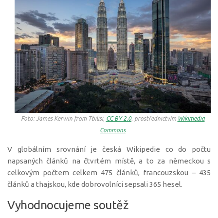
Foto: James Kerwin from Tbilisi,
CC BY 2.0
, prostřednictvím
Wikimedia
Commons
V globálním srovnání je česká Wikipedie co do počtu
napsaných článků na čtvrtém místě, a to za německou s
celkovým počtem celkem 475 článků, francouzskou – 435
článků a thajskou, kde dobrovolníci sepsali 365 hesel.
Vyhodnocujeme soutěž