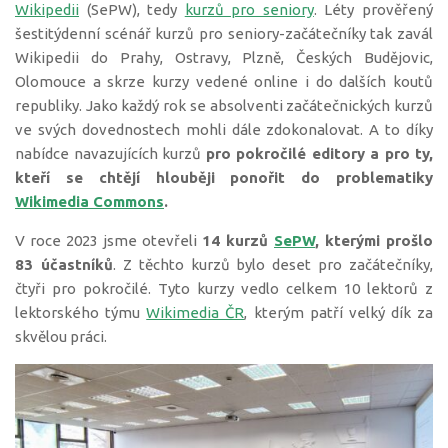
Wikipedii
(SePW), tedy
kurzů pro seniory
. Léty prověřený
šestitýdenní scénář kurzů pro seniory-začátečníky tak zavál
Wikipedii do Prahy, Ostravy, Plzně, Českých Budějovic,
Olomouce a skrze kurzy vedené online i do dalších koutů
republiky. Jako každý rok se absolventi začátečnických kurzů
ve svých dovednostech mohli dále zdokonalovat. A to díky
nabídce navazujících kurzů
pro pokročilé editory a pro ty,
kteří se chtějí hlouběji ponořit do problematiky
Wikimedia Commons
.
V roce 2023 jsme otevřeli
14 kurzů
SePW
, kterými prošlo
83 účastníků
. Z těchto kurzů bylo deset pro začátečníky,
čtyři pro pokročilé. Tyto kurzy vedlo celkem 10 lektorů z
lektorského týmu
Wikimedia ČR
, kterým patří velký dík za
skvělou práci.