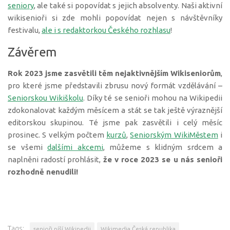
seniory
, ale také si popovídat s jejich absolventy. Naši aktivní
wikisenioři si zde mohli popovídat nejen s návštěvníky
festivalu,
ale i s redaktorkou Českého rozhlasu
!
Závěrem
Rok 2023 jsme zasvětili těm nejaktivnějším Wikiseniorům
,
pro které jsme představili zbrusu nový formát vzdělávání –
Seniorskou Wikiškolu
. Díky té se senioři mohou na Wikipedii
zdokonalovat každým měsícem a stát se tak ještě výraznější
editorskou skupinou. Té jsme pak zasvětili i celý měsíc
prosinec. S velkým počtem
kurzů
,
Seniorským WikiMěstem
i
se všemi
dalšími akcemi
, můžeme s klidným srdcem a
naplněni radostí prohlásit,
že v roce 2023 se u nás senioři
rozhodně nenudili!
Tags:
senioři píší Wikipedii
Wikimedia Česká republika