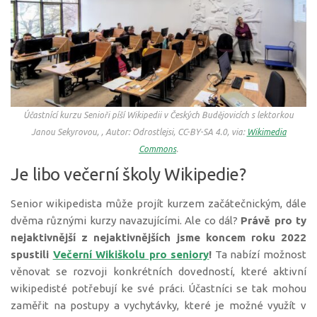
Účastnící kurzu Senioři píší Wikipedii v Českých Budějovicích s lektorkou
Janou Sekyrovou, , Autor: Odrostlejsi, CC-BY-SA 4.0, via:
Wikimedia
Commons
.
Je libo večerní školy Wikipedie?
Senior wikipedista může projít kurzem začátečnickým, dále
dvěma různými kurzy navazujícími. Ale co dál?
Právě pro ty
nejaktivnější z nejaktivnějších jsme koncem roku 2022
spustili
Večerní Wikiškolu pro seniory
!
Ta nabízí možnost
věnovat se rozvoji konkrétních dovedností, které aktivní
wikipedisté potřebují ke své práci. Účastníci se tak mohou
zaměřit na postupy a vychytávky, které je možné využít v