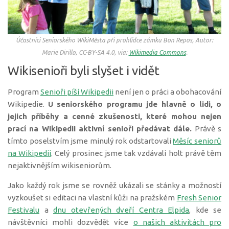
Účastníci Seniorského WikiMěsta při prohlídce zámku Bon Repos, Autor:
Marie Dirillo, CC-BY-SA 4.0, via:
Wikimedia Commons
.
Wikisenioři byli slyšet i vidět
Program
Senioři píší Wikipedii
není jen o práci a obohacování
Wikipedie.
U seniorského programu jde hlavně o lidi, o
jejich příběhy a cenné zkušenosti, které mohou nejen
prací na Wikipedii aktivní senioři předávat dále.
Právě s
tímto poselstvím jsme minulý rok odstartovali
Měsíc seniorů
na Wikipedii
. Celý prosinec jsme tak vzdávali holt právě těm
nejaktivnějším wikiseniorům.
Jako každý rok jsme se rovněž ukázali se stánky a možností
vyzkoušet si editaci na vlastní kůži na pražském
Fresh Senior
Festivalu
a
dnu otevřených dveří Centra Elpida
, kde se
návštěvníci mohli dozvědět více
o našich aktivitách pro