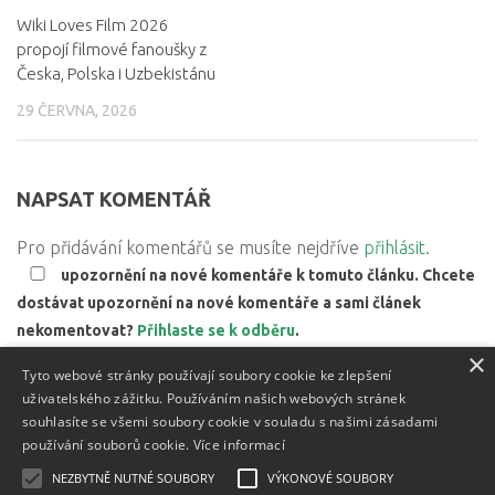
Wiki Loves Film 2026
propojí filmové fanoušky z
Česka, Polska i Uzbekistánu
29 ČERVNA, 2026
NAPSAT KOMENTÁŘ
Pro přidávání komentářů se musíte nejdříve
přihlásit
.
upozornění na nové komentáře k tomuto článku. Chcete
dostávat upozornění na nové komentáře a sami článek
nekomentovat?
Přihlaste se k odběru
.
×
Web používá Akismet ke snížení množství spamu.
Zjistěte,
Tyto webové stránky používají soubory cookie ke zlepšení
jak jsou zpracovávány údaje z komentářů.
uživatelského zážitku. Používáním našich webových stránek
souhlasíte se všemi soubory cookie v souladu s našimi zásadami
používání souborů cookie.
Více informací
NEZBYTNĚ NUTNÉ SOUBORY
VÝKONOVÉ SOUBORY
Textový obsah je zveřejněn pod licencí
Creative Commons BY