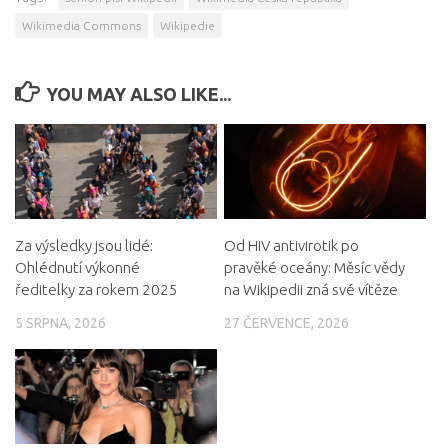
Wikimedia Commons
Wikipedie
YOU MAY ALSO LIKE...
Za výsledky jsou lidé:
Od HIV antivirotik po
Ohlédnutí výkonné
pravěké oceány: Měsíc vědy
ředitelky za rokem 2025
na Wikipedii zná své vítěze
5 SRPNA, 2026
27 ČERVENCE, 2026