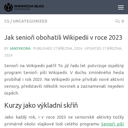
Skip to content
CS
/
UNCATEGORIZED
0
Jak senioři obohatili Wikipedii v roce 2023
BY
JANSYKORA
· PUBLISHED
27 BŘEZNA, 2024
· UPDATED
27 BŘEZNA,
2024
Senioři na Wikipedii patří! To již řadu let potvrzuje úspěšný
program Senioři píší Wikipedii. V duchu zmíněného hesla
probíhal i rok 2023. Na Wikipedii jsme přivítali nové aktivní
seniory, představili několik novinek a zaznamenali nejeden
úspěch.
Kurzy jako výkladní skříň
Jako každý rok, i v roce 2023 se seniorské aktivity točily
primárně okolo vlajkové lodi celého programu
Senioři píší