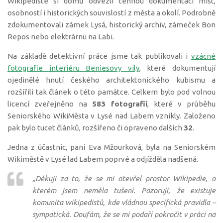
Wikipedisté si domů odvezli cennou dokumentaci míst,
osobností i historických souvislostí z města a okolí. Podrobně
zdokumentovali zámek Lysá, historický archiv, zámeček Bon
Repos nebo elektrárnu na Labi.
Na základě detektivní práce jsme tak publikovali i
vzácné
fotografie interiéru Beniesovy vily
, které dokumentují
ojedinělé hnutí českého architektonického kubismu a
rozšířili tak článek o této památce. Celkem bylo pod volnou
licencí zveřejněno na
583 fotografií
, které v průběhu
Seniorského WikiMěsta v Lysé nad Labem vznikly. Založeno
pak bylo tucet článků, rozšířeno či opraveno dalších
32
.
Jedna z účastnic, paní Eva Mžourková, byla na Seniorském
Wikiměstě v Lysé lad Labem poprvé a odjížděla nadšená.
„Děkuji za to, že se mi otevřel prostor Wikipedie, o
kterém jsem neměla tušení. Pozoruji, že existuje
komunita wikipedistů, kde vládnou specifická pravidla –
sympatická. Doufám, že se mi podaří pokročit v práci na