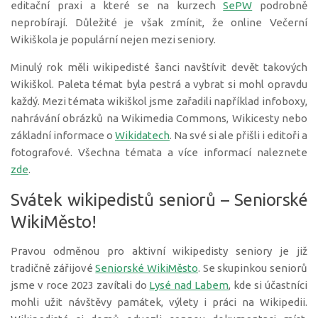
editační praxi a které se na kurzech
SePW
podrobně
neprobírají. Důležité je však zmínit, že online Večerní
Wikiškola je populární nejen mezi seniory.
Minulý rok měli wikipedisté šanci navštívit devět takových
Wikiškol. Paleta témat byla pestrá a vybrat si mohl opravdu
každý. Mezi témata wikiškol jsme zařadili například infoboxy,
nahrávání obrázků na Wikimedia Commons, Wikicesty nebo
základní informace o
Wikidatech
. Na své si ale přišli i editoři a
fotografové. Všechna témata a více informací naleznete
zde
.
Svátek wikipedistů seniorů – Seniorské
WikiMěsto!
Pravou odměnou pro aktivní wikipedisty seniory je již
tradičně zářijové
Seniorské WikiMěsto
. Se skupinkou seniorů
jsme v roce 2023 zavítali do
Lysé nad Labem
, kde si účastníci
mohli užit návštěvy památek, výlety i práci na Wikipedii.