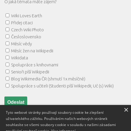
O jaká témata máte zájem?
Wiki Loves Earth
Přidej citaci
Czech Wiki Photo
Česloslovensko
Měsíc vědy
Měsíc žen na Wikipedii
Wikidata
Spolupráce s knihovnami
Senioři píší Wikipedii
Blog Wikimedia ČR (shrnutí 1x měsíčně)
Spolupráce s učiteli (Studenti píší Wikipedii, Uč (s) Wiki)
×
Tyto webové stránky používají soubory cookie ke zlepšení
uživatelského zážitku. Používáním našich webových stránek
souhlasíte se všemi soubory cookie v souladu s našimi zásadami
používání souborů cookie.
Více informací