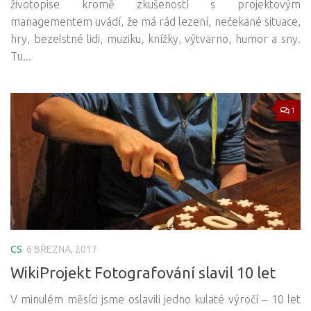
životopise kromě zkušeností s projektovým
managementem uvádí, že má rád lezení, nečekané situace,
hry, bezelstné lidi, muziku, knížky, výtvarno, humor a sny.
Tu...
1
CS
6 BŘEZNA, 2017
WikiProjekt Fotografování slavil 10 let
V minulém měsíci jsme oslavili jedno kulaté výročí – 10 let