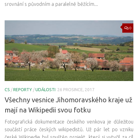
srovnání s původním a paralelně běžícím...
0
CS
/
REPORTY
/
UDÁLOSTI
26 PROSINCE, 2017
Všechny vesnice Jihomoravského kraje už
mají na Wikipedii svou fotku
Fotografická dokumentace českého venkova je důležitou
součástí práce českých wikipedistů. Už pár let po vzniku
české Wikipedie byl spuštěn projekt, který si vytyčil za cíl