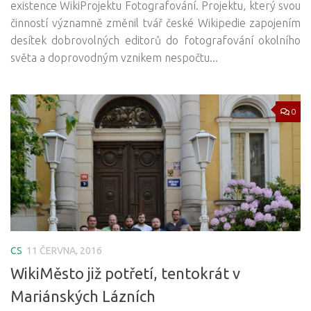
existence WikiProjektu Fotografování. Projektu, který svou
činností významně změnil tvář české Wikipedie zapojením
desítek dobrovolných editorů do fotografování okolního
světa a doprovodným vznikem nespočtu...
0
CS
11 ČERVNA, 2016
WikiMěsto již potřetí, tentokrát v
Mariánských Lázních