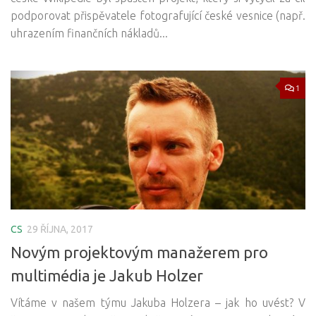
podporovat přispěvatele fotografující české vesnice (např.
uhrazením finančních nákladů...
1
CS
29 ŘÍJNA, 2017
Novým projektovým manažerem pro
multimédia je Jakub Holzer
Vítáme v našem týmu Jakuba Holzera – jak ho uvést? V