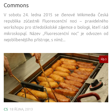
Commons
V sobotu 24. ledna 2015 se členové Wikimedia Česká
republika zúčastnili Fluorescenční noci – pravidelného
workshopu pro středoškolské zájemce o biologii, kteří rádi
mikroskopují. Název „Fluorescenční noc“ je odvozen od
nejoblíbenějšího přístroje, s nímž...
0
CS
18 ŘÍJNA, 2013