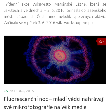
Třídenní akce WikiMěsto Mariánské Lázně, která se
uskutečnila ve dnech 3. – 5. 6. 2016, přinesla do lázeňského
města západních Čech hned několik společných aktivit.
Začínalo se v pátek 3. 6. 2016 wiki-workshopem pro...
4
CS
26 LEDNA, 2015
Fluorescenční noc – mladí vědci nahrávají
své mikrofotografie na Wikimedia