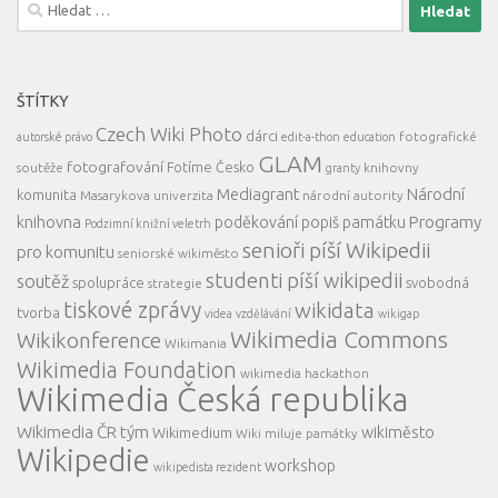
Vyhledávání
ŠTÍTKY
Czech Wiki Photo
dárci
fotografické
autorské právo
edit-a-thon
education
GLAM
fotografování
Fotíme Česko
soutěže
knihovny
granty
Mediagrant
Národní
komunita
Masarykova univerzita
národní autority
knihovna
Programy
poděkování
popiš památku
Podzimní knižní veletrh
senioři píší Wikipedii
pro komunitu
seniorské wikiměsto
studenti píší wikipedii
soutěž
spolupráce
svobodná
strategie
tiskové zprávy
wikidata
tvorba
videa
vzdělávání
wikigap
Wikimedia Commons
Wikikonference
Wikimania
Wikimedia Foundation
wikimedia hackathon
Wikimedia Česká republika
Wikimedia ČR tým
wikiměsto
Wikimedium
Wiki miluje památky
Wikipedie
workshop
wikipedista rezident