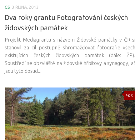
CS
3 ŘÍJNA, 2013
Dva roky grantu Fotografování českých
židovských památek
Projekt Mediagrantu s názvem Židovské památky v ČR si
stanovil za cíl postupně shromažďovat fotografie všech
existujících českých židovských památek (dále: ŽP).
Soustředí se obzvláště na židovské hřbitovy a synagogy, ať
jsou tyto dosud...
0