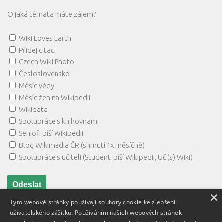
O jaká témata máte zájem?
Wiki Loves Earth
Přidej citaci
Czech Wiki Photo
Česloslovensko
Měsíc vědy
Měsíc žen na Wikipedii
Wikidata
Spolupráce s knihovnami
Senioři píší Wikipedii
Blog Wikimedia ČR (shrnutí 1x měsíčně)
Spolupráce s učiteli (Studenti píší Wikipedii, Uč (s) Wiki)
×
Tyto webové stránky používají soubory cookie ke zlepšení
uživatelského zážitku. Používáním našich webových stránek