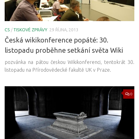
CS
/
TISKOVÉ ZPRÁVY
29 ŘÍJNA, 2013
Česká wikikonference popáté: 30.
listopadu proběhne setkání světa Wiki
pozvánka na pátou českou Wikikonferenci, tentokrát 30.
listopadu na Přírodovědecké fakultě UK v Praze.
0