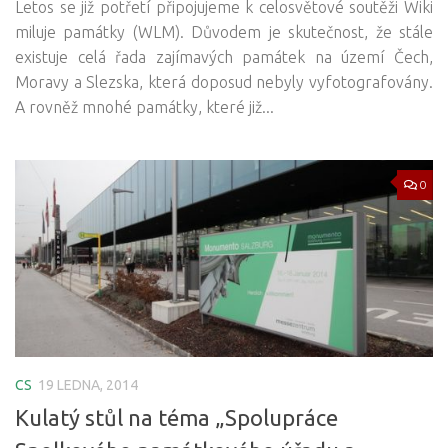
Letos se již potřetí připojujeme k celosvětové soutěži Wiki
miluje památky (WLM). Důvodem je skutečnost, že stále
existuje celá řada zajímavých památek na území Čech,
Moravy a Slezska, která doposud nebyly vyfotografovány.
A rovněž mnohé památky, které již...
0
CS
19 LEDNA, 2014
Kulatý stůl na téma „Spolupráce