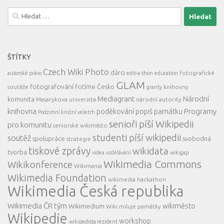
Vyhledávání
ŠTÍTKY
Czech Wiki Photo
dárci
fotografické
autorské právo
edit-a-thon
education
GLAM
fotografování
Fotíme Česko
soutěže
knihovny
granty
Mediagrant
Národní
komunita
Masarykova univerzita
národní autority
knihovna
Programy
poděkování
popiš památku
Podzimní knižní veletrh
senioři píší Wikipedii
pro komunitu
seniorské wikiměsto
studenti píší wikipedii
soutěž
spolupráce
svobodná
strategie
tiskové zprávy
wikidata
tvorba
videa
vzdělávání
wikigap
Wikimedia Commons
Wikikonference
Wikimania
Wikimedia Foundation
wikimedia hackathon
Wikimedia Česká republika
Wikimedia ČR tým
wikiměsto
Wikimedium
Wiki miluje památky
Wikipedie
workshop
wikipedista rezident