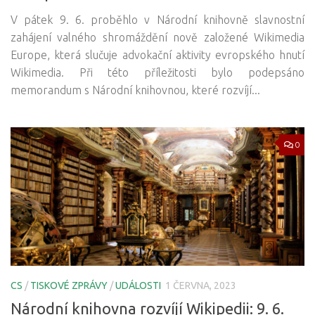
V pátek 9. 6. proběhlo v Národní knihovně slavnostní
zahájení valného shromáždění nově založené Wikimedia
Europe, která slučuje advokační aktivity evropského hnutí
Wikimedia. Při této příležitosti bylo podepsáno
memorandum s Národní knihovnou, které rozvíjí...
0
CS
/
TISKOVÉ ZPRÁVY
/
UDÁLOSTI
1 ČERVNA, 2023
Národní knihovna rozvíjí Wikipedii: 9. 6.