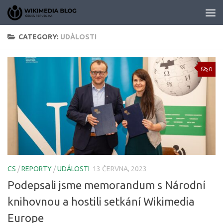
Skip to content
CATEGORY:
UDÁLOSTI
0
CS
/
REPORTY
/
UDÁLOSTI
13 ČERVNA, 2023
Podepsali jsme memorandum s Národní
knihovnou a hostili setkání Wikimedia
Europe