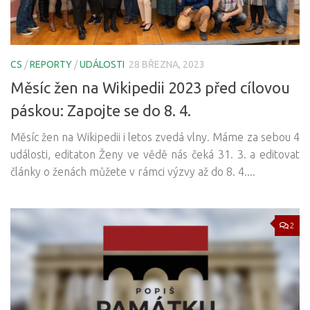
CS
/
REPORTY
/
UDÁLOSTI
28 BŘEZNA, 2023
Měsíc žen na Wikipedii 2023 před cílovou
páskou: Zapojte se do 8. 4.
Měsíc žen na Wikipedii i letos zvedá vlny. Máme za sebou 4
události, editaton Ženy ve vědě nás čeká 31. 3. a editovat
články o ženách můžete v rámci výzvy až do 8. 4....
2