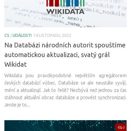
CS
/
UDÁLOSTI
14 LISTOPADU, 2022
Na Databázi národních autorit spouštíme
automatickou aktualizaci, svatý grál
Wikidat
Wikidata jsou pravděpodobně největším agregátorem
českých databází vůbec. Databáze se ale neustále vyvíjí,
mění a aktualizují. Jak to řešit? Nezbývá než jednou za čas
stáhnout aktuální obraz databáze a provést synchronizaci.
Jenže je to...
0