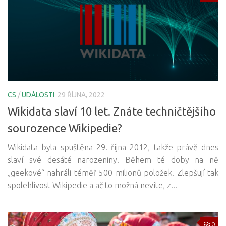
CS
/
UDÁLOSTI
29 ŘÍJNA, 2022
Wikidata slaví 10 let. Znáte techničtějšího
sourozence Wikipedie?
Wikidata byla spuštěna 29. října 2012, takže právě dnes
slaví své desáté narozeniny. Během té doby na ně
„geekové“ nahráli téměř 500 milionů položek. Zlepšují tak
spolehlivost Wikipedie a ač to možná nevíte, z...
0