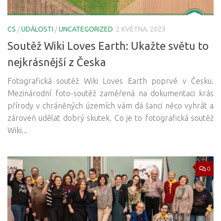
CS
/
UDÁLOSTI
/
UNCATEGORIZED
2 KVĚTNA, 2023
Soutěž Wiki Loves Earth: Ukažte světu to
nejkrásnější z Česka
Fotografická soutěž Wiki Loves Earth poprvé v Česku.
Mezinárodní foto-soutěž zaměřená na dokumentaci krás
přírody v chráněných územích vám dá šanci něco vyhrát a
zároveň udělat dobrý skutek. Co je to fotografická soutěž
Wiki...
0