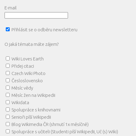
E-mail
Přihlásit se o odběru newsletteru
O jaká témata máte zájem?
Wiki Loves Earth
Přidej citaci
Czech Wiki Photo
Česloslovensko
Měsíc vědy
Měsíc žen na Wikipedii
Wikidata
Spolupráce s knihovnami
Senioři píší Wikipedii
Blog Wikimedia ČR (shrnutí 1x měsíčně)
Spolupráce s učiteli (Studenti píší Wikipedii, Uč (s) Wiki)