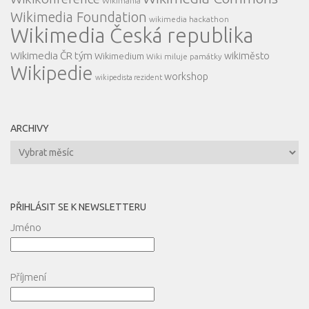
Wikimania
Wikimedia Foundation
wikimedia hackathon
Wikimedia Česká republika
Wikimedia ČR tým
wikiměsto
Wikimedium
Wiki miluje památky
Wikipedie
workshop
wikipedista rezident
ARCHIVY
Archivy
PŘIHLÁSIT SE K NEWSLETTERU
Jméno
Příjmení