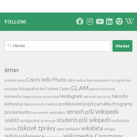
FOLLOW:
Vyhledávání
ŠTÍTKY
Czech Wiki Photo
dárci
fotografické
autorské právo
edit-a-thon
education
GLAM
fotografování
Fotíme Česko
soutěže
knihovny
granty
Mediagrant
Národní
komunita
Masarykova univerzita
národní autority
knihovna
Programy
poděkování
popiš památku
Podzimní knižní veletrh
senioři píší Wikipedii
pro komunitu
seniorské wikiměsto
studenti píší wikipedii
soutěž
spolupráce
svobodná
strategie
tiskové zprávy
wikidata
tvorba
videa
vzdělávání
wikigap
Wikimedia Commons
Wikikonference