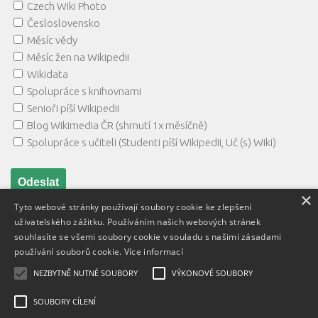
Czech Wiki Photo
Česloslovensko
Měsíc vědy
Měsíc žen na Wikipedii
Wikidata
Spolupráce s knihovnami
Senioři píší Wikipedii
Blog Wikimedia ČR (shrnutí 1x měsíčně)
Spolupráce s učiteli (Studenti píší Wikipedii, Uč (s) Wiki)
×
Tyto webové stránky používají soubory cookie ke zlepšení
uživatelského zážitku. Používáním našich webových stránek
souhlasíte se všemi soubory cookie v souladu s našimi zásadami
používání souborů cookie.
Více informací
NEZBYTNĚ NUTNÉ SOUBORY
VÝKONOVÉ SOUBORY
Textový obsah je zveřejněn pod licencí
Creative Commons BY
3.0 CZ
, licence vložených materiálů mohou být jiné a jsou
SOUBORY CÍLENÍ
uvedeny u těchto materiálů.