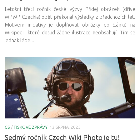
Letošní třetí ročník české výzvy Přidej obrázek (dříve
WPWP Czechia) opět překonal výsledky z předchozích let.
Motivem iniciativy je doplňovat obrázky do článků na
Wikipedii, které dosud žádné ilustrace neobsahují. Tím se
jednak lépe...
CS
/
TISKOVÉ ZPRÁVY
13 SRPNA, 2025
Sedmý ročník Czech Wiki Photo je tu!