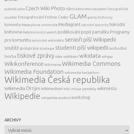
Czech Wiki Photo
dárci
fotografické
autorské právo
edit-a-thon
education
GLAM
fotografování
Fotíme Česko
soutěže
knihovny
granty
Mediagrant
Národní
komunita
Masarykova univerzita
národní autority
knihovna
Programy
poděkování
popiš památku
Podzimní knižní veletrh
senioři píší Wikipedii
pro komunitu
seniorské wikiměsto
studenti píší wikipedii
soutěž
spolupráce
svobodná
strategie
tiskové zprávy
wikidata
tvorba
videa
vzdělávání
wikigap
Wikimedia Commons
Wikikonference
Wikimania
Wikimedia Foundation
wikimedia hackathon
Wikimedia Česká republika
Wikimedia ČR tým
wikiměsto
Wikimedium
Wiki miluje památky
Wikipedie
workshop
wikipedista rezident
ARCHIVY
Archivy