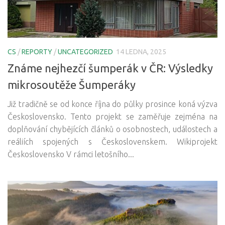
CS
/
REPORTY
/
UNCATEGORIZED
14 LEDNA, 2025
Známe nejhezčí šumperák v ČR: Výsledky
mikrosoutěže Šumperáky
Již tradičně se od konce října do půlky prosince koná výzva
Československo. Tento projekt se zaměřuje zejména na
doplňování chybějících článků o osobnostech, událostech a
reáliích spojených s Československem. Wikiprojekt
Československo V rámci letošního...