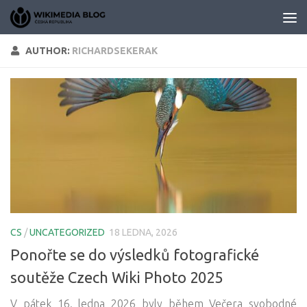
Skip to content
AUTHOR:
RICHARDSEKERAK
CS
/
UNCATEGORIZED
18 LEDNA, 2026
Ponořte se do výsledků fotografické
soutěže Czech Wiki Photo 2025
V pátek 16. ledna 2026 byly během Večera svobodné