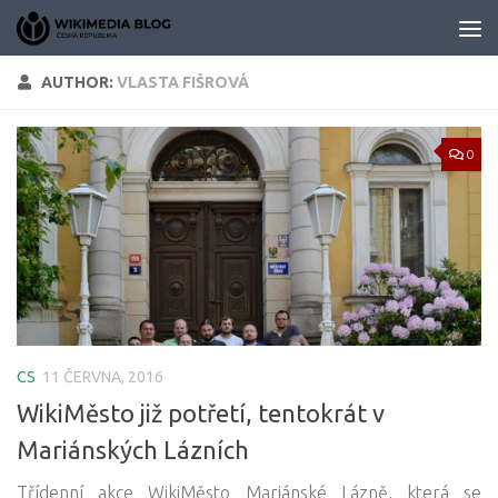
Skip to content
AUTHOR:
VLASTA FIŠROVÁ
0
CS
11 ČERVNA, 2016
WikiMěsto již potřetí, tentokrát v
Mariánských Lázních
Třídenní akce WikiMěsto Mariánské Lázně, která se