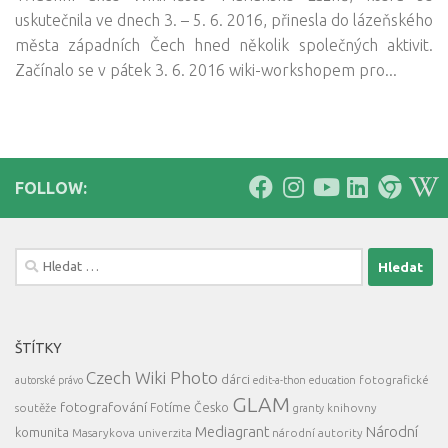
uskutečnila ve dnech 3. – 5. 6. 2016, přinesla do lázeňského
města západních Čech hned několik společných aktivit.
Začínalo se v pátek 3. 6. 2016 wiki-workshopem pro...
FOLLOW:
Vyhledávání
ŠTÍTKY
Czech Wiki Photo
dárci
fotografické
autorské právo
edit-a-thon
education
GLAM
fotografování
Fotíme Česko
soutěže
knihovny
granty
Mediagrant
Národní
komunita
Masarykova univerzita
národní autority