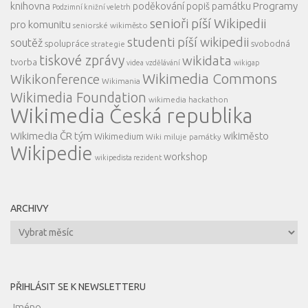
knihovna
Programy
poděkování
popiš památku
Podzimní knižní veletrh
senioři píší Wikipedii
pro komunitu
seniorské wikiměsto
studenti píší wikipedii
soutěž
spolupráce
svobodná
strategie
tiskové zprávy
wikidata
tvorba
videa
vzdělávání
wikigap
Wikimedia Commons
Wikikonference
Wikimania
Wikimedia Foundation
wikimedia hackathon
Wikimedia Česká republika
Wikimedia ČR tým
wikiměsto
Wikimedium
Wiki miluje památky
Wikipedie
workshop
wikipedista rezident
ARCHIVY
Archivy
PŘIHLÁSIT SE K NEWSLETTERU
Jméno