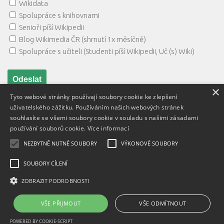
Wikidata
Spolupráce s knihovnami
Senioři píší Wikipedii
Blog Wikimedia ČR (shrnutí 1x měsíčně)
Spolupráce s učiteli (Studenti píší Wikipedii, Uč (s) Wiki)
×
Tyto webové stránky používají soubory cookie ke zlepšení
uživatelského zážitku. Používáním našich webových stránek
souhlasíte se všemi soubory cookie v souladu s našimi zásadami
používání souborů cookie.
Více informací
NEZBYTNĚ NUTNÉ SOUBORY
VÝKONOVÉ SOUBORY
Textový obsah je zveřejněn pod licencí
Creative Commons BY
3.0 CZ
, licence vložených materiálů mohou být jiné a jsou
SOUBORY CÍLENÍ
uvedeny u těchto materiálů.
ZOBRAZIT PODROBNOSTI
Powered by
- Designed with
Hueman Pro
VŠE PŘIJMOUT
VŠE ODMÍTNOUT
POWERED BY COOKIE-SCRIPT