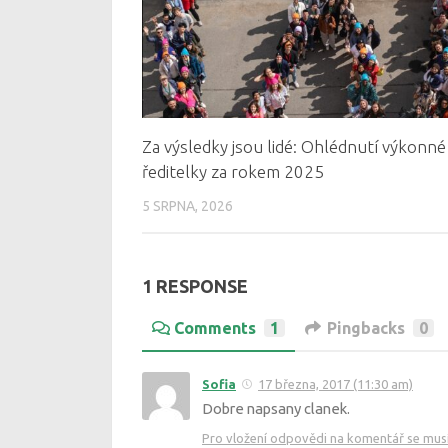
Za výsledky jsou lidé: Ohlédnutí výkonné
ředitelky za rokem 2025
5 SRPNA, 2026
1 RESPONSE
Comments
1
Pingbacks
0
Sofia
17 března, 2017 (11:30 am)
Dobre napsany clanek.
Pro vložení odpovědi na komentář se musít