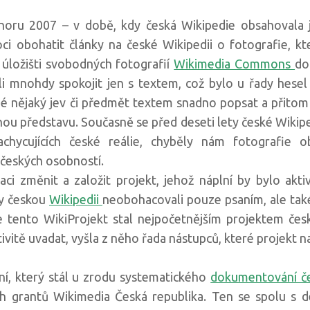
únoru 2007 – v době, kdy česká Wikipedie obsahovala 
ci obohatit články na české Wikipedii o fotografie, kt
ložišti svobodných fotografií
Wikimedia Commons
do
li mnohdy spokojit jen s textem, což bylo u řady hesel
né nějaký jev či předmět textem snadno popsat a přitom
rnou představu. Současně se před deseti lety české Wikipe
chycujících české reálie, chyběly nám fotografie ob
 českých osobností.
aci změnit a založit projekt, jehož náplní by bylo akti
by českou
Wikipedii
neobohacovali pouze psaním, ale tak
se tento WikiProjekt stal nejpočetnějším projektem če
vitě uvadat, vyšla z něho řada nástupců, které projekt na
ní, který stál u zrodu systematického
dokumentování če
ch grantů Wikimedia Česká republika. Ten se spolu s de