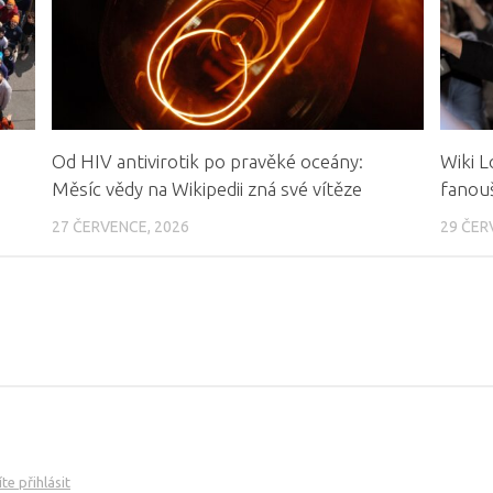
Od HIV antivirotik po pravěké oceány:
Wiki L
Měsíc vědy na Wikipedii zná své vítěze
fanouš
27 ČERVENCE, 2026
29 ČER
e přihlásit