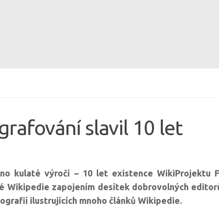
rafování slavil 10 let
no kulaté výročí – 10 let existence WikiProjektu 
é Wikipedie zapojením desítek dobrovolných editor
rafií ilustrujících mnoho článků Wikipedie.