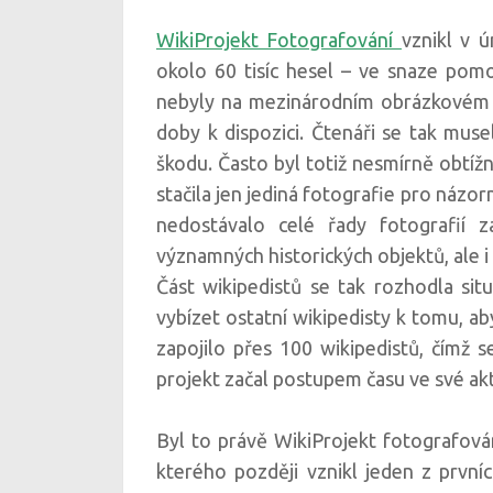
WikiProjekt Fotografování
vznikl v 
okolo 60 tisíc hesel – ve snaze pomo
nebyly na mezinárodním obrázkovém ú
doby k dispozici. Čtenáři se tak muse
škodu. Často byl totiž nesmírně obtíž
stačila jen jediná fotografie pro názo
nedostávalo celé řady fotografií za
významných historických objektů, ale i
Část wikipedistů se tak rozhodla situ
vybízet ostatní wikipedisty k tomu, a
zapojilo přes 100 wikipedistů, čímž 
projekt začal postupem času ve své akti
Byl to právě WikiProjekt fotografová
kterého později vznikl jeden z první