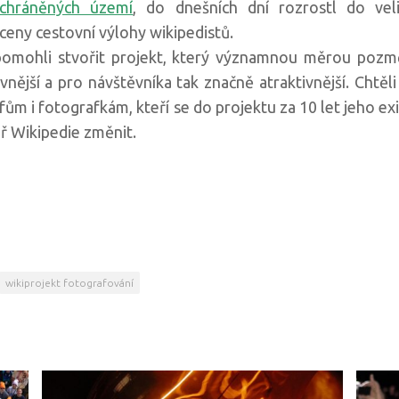
 chráněných území
, do dnešních dní rozrostl do vel
áceny cestovní výlohy wikipedistů.
 pomohli stvořit projekt, který významnou měrou pozmě
evnější a pro návštěvníka tak značně atraktivnější. Chtě
 i fotografkám, kteří se do projektu za 10 let jeho exis
ř Wikipedie změnit.
wikiprojekt fotografování