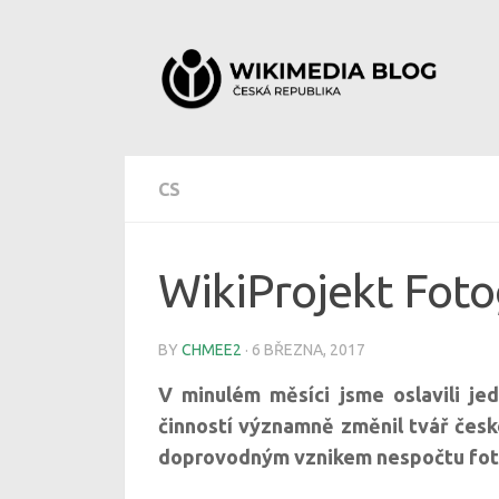
Skip to content
CS
WikiProjekt Fotog
BY
CHMEE2
·
6 BŘEZNA, 2017
V minulém měsíci jsme oslavili jed
činností významně změnil tvář česk
doprovodným vznikem nespočtu fotog