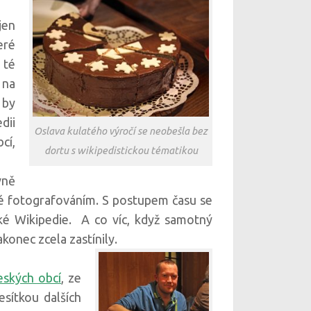
jen
eré
 té
 na
 by
dii
Oslava kulatého výročí se neobešla bez
cí,
dortu s wikipedistickou tématikou
vně
é fotografováním. S postupem času se
ské Wikipedie. A co víc, když samotný
konec zcela zastínily.
ských obcí
, ze
sítkou dalších