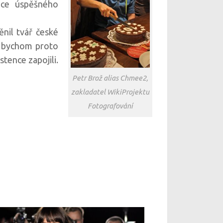
ice úspěšného
nil tvář české
li bychom proto
tence zapojili.
Petr Brož alias Chmee2,
zakladatel WikiProjektu
Fotografování