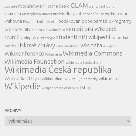
GLAM
fotografování
Fotíme Česko
soutěže
knihovny
granty
Mediagrant
Národní
komunita
Masarykova univerzita
národní autority
knihovna
Programy
poděkování
popiš památku
Podzimní knižní veletrh
senioři píší Wikipedii
pro komunitu
seniorské wikiměsto
studenti píší wikipedii
soutěž
spolupráce
svobodná
strategie
tiskové zprávy
wikidata
tvorba
videa
vzdělávání
wikigap
Wikimedia Commons
Wikikonference
Wikimania
Wikimedia Foundation
wikimedia hackathon
Wikimedia Česká republika
Wikimedia ČR tým
wikiměsto
Wikimedium
Wiki miluje památky
Wikipedie
workshop
wikipedista rezident
ARCHIVY
Archivy