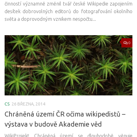
činností významně změnil tvář české Wikipedie zapojením
desítek dobrovolných editorů do fotografování okolního
světa a doprovodným vznikem nespočtu...
0
CS
26 BŘEZNA, 2014
Chráněná území ČR očima wikipedistů –
výstava v budově Akademie věd
WikiProjekt Chráněná území se dlouhodobě věnuje