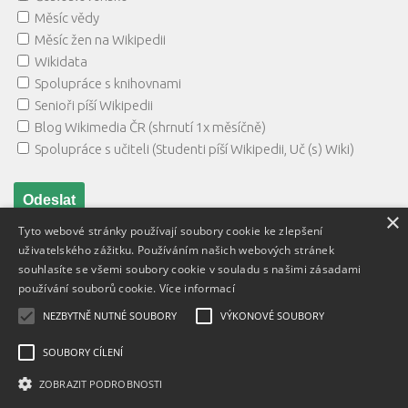
Měsíc vědy
Měsíc žen na Wikipedii
Wikidata
Spolupráce s knihovnami
Senioři píší Wikipedii
Blog Wikimedia ČR (shrnutí 1x měsíčně)
Spolupráce s učiteli (Studenti píší Wikipedii, Uč (s) Wiki)
×
Tyto webové stránky používají soubory cookie ke zlepšení
uživatelského zážitku. Používáním našich webových stránek
souhlasíte se všemi soubory cookie v souladu s našimi zásadami
používání souborů cookie.
Více informací
NEZBYTNĚ NUTNÉ SOUBORY
VÝKONOVÉ SOUBORY
Textový obsah je zveřejněn pod licencí
Creative Commons BY
3.0 CZ
, licence vložených materiálů mohou být jiné a jsou
SOUBORY CÍLENÍ
uvedeny u těchto materiálů.
ZOBRAZIT PODROBNOSTI
Powered by
- Designed with
Hueman Pro