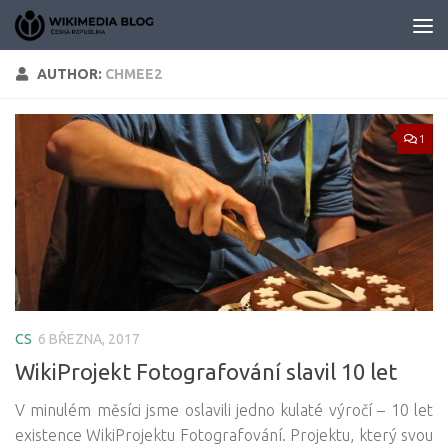
Skip to content
AUTHOR:
CHMEE2
1
CS
6 BŘEZNA, 2017
WikiProjekt Fotografování slavil 10 let
V minulém měsíci jsme oslavili jedno kulaté výročí – 10 let
existence WikiProjektu Fotografování. Projektu, který svou