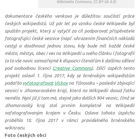
Wikimedia Commons, CC BY-SA 4.0)
dokumentace českého venkova je důležitou součástí práce
českých wikipedistů. Už pár let po vzniku české Wikipedie byl
spuštěn projekt, který si vytyčil za cíl podporovat přispěvatele
fotografující české vesnice (např. uhrazením finančních nákladů
cesty) a dosáhnout jednou stavu, kdy bude mít každé české
město, městys, obec i ves na Wikipedii u svého článku i fotografii
(a to vše navíc samozřejmě k dispozici čtenářům k dalšímu sdílení
pod svobodnou licencí
Creative Commons
). Dílčí úspěch tento
projekt oslavil 1. října 2017, kdy se brněnským wikipedistům
podařilo
vyfotografovat
Víckov
na Tišnovsku – poslední zbývající
vesnici v Jihomoravském kraji, která na Wikipedii dosud fotku
neměla. Nyní již ji tam má, stejně jako dalších 904 vesnic, čímž se
Jihomoravský kraj stal prvním kompletně na Wikipedii
nafotografovaným krajem v Česku. Oslava tohoto úspěchu
proběhla 18. října 2017 v rámci pravidelného brněnského
wikisrazu.
Foto českých obcí