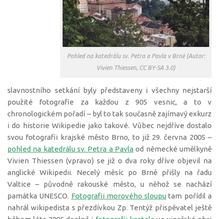
Pohled na katedrálu sv. Petra a Pavla v Brně (Autor:
Vivien Thiessen, CC BY-SA 3.0)
slavnostního setkání byly představeny i všechny nejstarší
použité fotografie za každou z 905 vesnic, a to v
chronologickém pořadí – byl to tak současně zajímavý exkurz
i do historie Wikipedie jako takové. Vůbec nejdříve dostalo
svou fotografii krajské město Brno, to již 29. června 2005 –
pohled na katedrálu sv. Petra a Pavla
od německé umělkyně
Vivien Thiessen (vpravo) se již o dva roky dříve objevil na
anglické Wikipedii. Necelý měsíc po Brně přišly na řadu
Valtice – původně rakouské město, u něhož se nachází
památka UNESCO.
Fotografii morového sloupu
tam pořídil a
nahrál wikipedista s přezdívkou Zp. Tentýž přispěvatel ještě