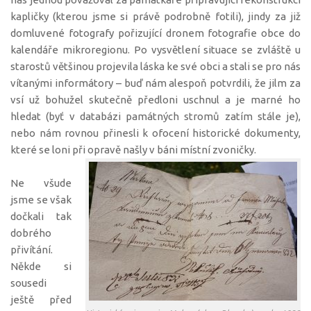
kapličky (kterou jsme si právě podrobně fotili), jindy za již
domluvené fotografy pořizující dronem fotografie obce do
kalendáře mikroregionu. Po vysvětlení situace se zvláště u
starostů většinou projevila láska ke své obci a stali se pro nás
vítanými informátory – buď nám alespoň potvrdili, že jilm za
vsí už bohužel skutečně předloni uschnul a je marné ho
hledat (byť v databázi památných stromů zatím stále je),
nebo nám rovnou přinesli k ofocení historické dokumenty,
které se loni při opravě našly v báni místní zvoničky.
Ne všude
jsme se však
dočkali tak
dobrého
přivítání.
Někde si
sousedi
ještě před