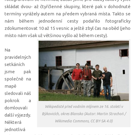
skládat dvou- až čtyřčlenné skupiny, které pak v dohodnuté
termíny vyrážely autem na předem vybraná místa. Takto se
nám během jednodenní cesty podařilo fotograficky
zdokumentovat 10 až 15 vesnic a ještě zbyl čas na oběd (jeho
místo nám však už většinou vyšlo až během cesty).
Na
pravidelných
setkáních
jsme pak
společně na
mapě
sledovali náš
pokrok a
Wikipedisté před vodním mlýnem ze 16. století v
domlouvali
Býkovicích, okres Blansko (Autor: Martin Strachoň /
další výjezdy.
Wikimedia Commons, CC BY-SA 4.0)
Některá
jednotlivá