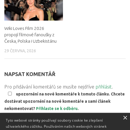
Wiki Loves Film 2026
propojí filmové fanoušky z
Česka, Polska i Uzbekistánu
29 ČERVNA, 2026
NAPSAT KOMENTÁŘ
Pro přidávání komentářů se musíte nejdříve
přihlásit
.
upozornění na nové komentáře k tomuto článku. Chcete
dostávat upozornění na nové komentáře a sami článek
nekomentovat?
Přihlaste se k odběru
.
×
Web používá Akismet ke snížení množství spamu.
Zjistěte,
Tyto webové stránky používají soubory cookie ke zlepšení
jak jsou zpracovávány údaje z komentářů.
uživatelského zážitku. Používáním našich webových stránek