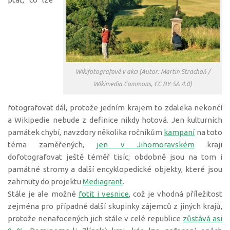
Wikifotografové v akci (Autor: Martin Strachoň /
Wikimedia Commons, CC BY-SA 4.0)
fotografovat dál, protože jedním krajem to zdaleka nekončí
a Wikipedie nebude z definice nikdy hotová. Jen kulturních
památek chybí, navzdory několika ročníkům
kampaní
na toto
téma zaměřených,
jen v Jihomoravském
kraji
dofotografovat ještě téměř tisíc; obdobně jsou na tom i
památné stromy a další encyklopedické objekty, které jsou
zahrnuty do projektu
Mediagrant
.
Stále je ale možné
fotit i vesnice
, což je vhodná příležitost
zejména pro případné další skupinky zájemců z jiných krajů,
protože nenafocených jich stále v celé republice
zůstává asi