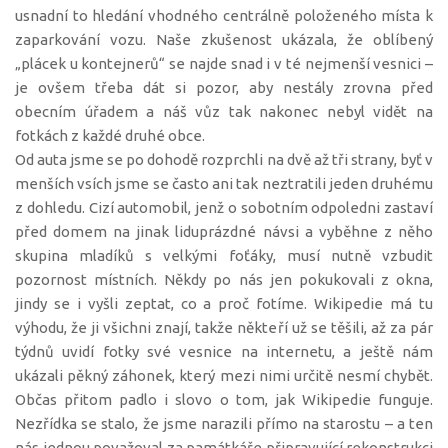
usnadní to hledání vhodného centrálně položeného místa k
zaparkování vozu. Naše zkušenost ukázala, že oblíbený
„plácek u kontejnerů“ se najde snad i v té nejmenší vesnici –
je ovšem třeba dát si pozor, aby nestály zrovna před
obecním úřadem a náš vůz tak nakonec nebyl vidět na
fotkách z každé druhé obce.
Od auta jsme se po dohodě rozprchli na dvě až tři strany, byť v
menších vsích jsme se často ani tak neztratili jeden druhému
z dohledu. Cizí automobil, jenž o sobotním odpoledni zastaví
před domem na jinak liduprázdné návsi a vyběhne z něho
skupina mladíků s velkými foťáky, musí nutně vzbudit
pozornost místních. Někdy po nás jen pokukovali z okna,
jindy se i vyšli zeptat, co a proč fotíme. Wikipedie má tu
výhodu, že ji všichni znají, takže někteří už se těšili, až za pár
týdnů uvidí fotky své vesnice na internetu, a ještě nám
ukázali pěkný záhonek, který mezi nimi určitě nesmí chybět.
Občas přitom padlo i slovo o tom, jak Wikipedie funguje.
Nezřídka se stalo, že jsme narazili přímo na starostu – a ten
nás jednou považoval za památkáře připravující rekonstrukci