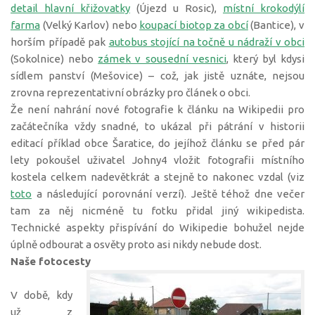
detail hlavní křižovatky
(Újezd u Rosic),
místní krokodýlí
farma
(Velký Karlov) nebo
koupací biotop za obcí
(Bantice), v
horším případě pak
autobus stojící na točně u nádraží v obci
(Sokolnice) nebo
zámek v sousední vesnici
, který byl kdysi
sídlem panství (Mešovice) – což, jak jistě uznáte, nejsou
zrovna reprezentativní obrázky pro článek o obci.
Že není nahrání nové fotografie k článku na Wikipedii pro
začátečníka vždy snadné, to ukázal při pátrání v historii
editací příklad obce Šaratice, do jejíhož článku se před pár
lety pokoušel uživatel Johny4 vložit fotografii místního
kostela celkem nadevětkrát a stejně to nakonec vzdal (viz
toto
a následující porovnání verzí). Ještě téhož dne večer
tam za něj nicméně tu fotku přidal jiný wikipedista.
Technické aspekty přispívání do Wikipedie bohužel nejde
úplně odbourat a osvěty proto asi nikdy nebude dost.
Naše fotocesty
V době, kdy
už z