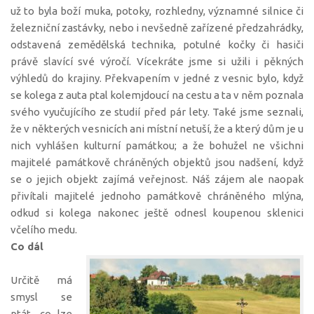
už to byla boží muka, potoky, rozhledny, významné silnice či
železniční zastávky, nebo i nevšedně zařízené předzahrádky,
odstavená zemědělská technika, potulné kočky či hasiči
právě slavící své výročí. Vícekráte jsme si užili i pěkných
výhledů do krajiny. Překvapením v jedné z vesnic bylo, když
se kolega z auta ptal kolemjdoucí na cestu a ta v něm poznala
svého vyučujícího ze studií před pár lety. Také jsme seznali,
že v některých vesnicích ani místní netuší, že a který dům je u
nich vyhlášen kulturní památkou; a že bohužel ne všichni
majitelé památkově chráněných objektů jsou nadšení, když
se o jejich objekt zajímá veřejnost. Náš zájem ale naopak
přivítali majitelé jednoho památkově chráněného mlýna,
odkud si kolega nakonec ještě odnesl koupenou sklenici
včelího medu.
Co dál
Určitě má
smysl se
ptát, co lze