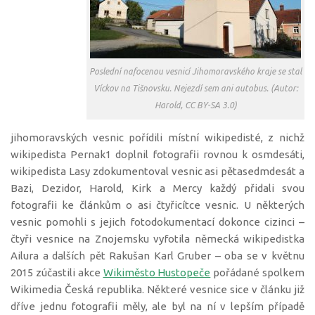
Poslední nafocenou vesnicí Jihomoravského kraje se stal
Víckov na Tišnovsku. Nejezdí sem ani autobus. (Autor:
Harold, CC BY-SA 3.0)
jihomoravských vesnic pořídili místní wikipedisté, z nichž
wikipedista Pernak1 doplnil fotografii rovnou k osmdesáti,
wikipedista Lasy zdokumentoval vesnic asi pětasedmdesát a
Bazi, Dezidor, Harold, Kirk a Mercy každý přidali svou
fotografii ke článkům o asi čtyřicítce vesnic. U některých
vesnic pomohli s jejich fotodokumentací dokonce cizinci –
čtyři vesnice na Znojemsku vyfotila německá wikipedistka
Ailura a dalších pět Rakušan Karl Gruber – oba se v květnu
2015 zúčastili akce
Wikiměsto Hustopeče
pořádané spolkem
Wikimedia Česká republika. Některé vesnice sice v článku již
dříve jednu fotografii měly, ale byl na ní v lepším případě