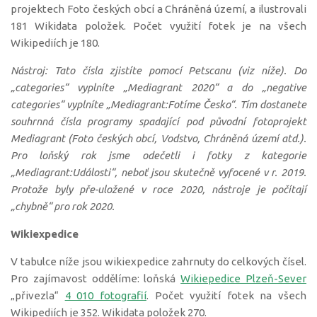
projektech Foto českých obcí a Chráněná území, a ilustrovali
181 Wikidata položek. Počet využití fotek je na všech
Wikipediích je 180.
Nástroj: Tato čísla zjistíte pomocí Petscanu (viz níže). Do
„categories“ vyplníte „Mediagrant 2020“ a do „negative
categories“ vyplníte „Mediagrant:Fotíme Česko“. Tím dostanete
souhrnná čísla programy spadající pod původní fotoprojekt
Mediagrant (Foto českých obcí, Vodstvo, Chráněná území atd.).
Pro loňský rok jsme odečetli i fotky z kategorie
„Mediagrant:Události“, neboť jsou skutečně vyfocené v r. 2019.
Protože byly pře-uložené v roce 2020, nástroje je počítají
„chybně“ pro rok 2020.
Wikiexpedice
V tabulce níže jsou wikiexpedice zahrnuty do celkových čísel.
Pro zajímavost oddělíme: loňská
Wikiepedice Plzeň-Sever
„přivezla“
4 010 fotografií
. Počet využití fotek na všech
Wikipediích je 352. Wikidata položek 270.