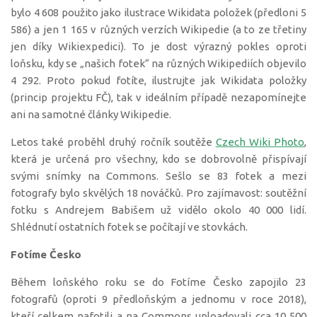
bylo 4 608 použito jako ilustrace Wikidata položek (předloni 5
586) a jen 1 165 v různých verzích Wikipedie (a to ze třetiny
jen díky Wikiexpedici). To je dost výrazný pokles oproti
loňsku, kdy se „našich fotek“ na různých Wikipediích objevilo
4 292. Proto pokud fotíte, ilustrujte jak Wikidata položky
(princip projektu FČ), tak v ideálním případě nezapomínejte
ani na samotné články Wikipedie.
Letos také proběhl druhý ročník soutěže
Czech Wiki Photo
,
která je určená pro všechny, kdo se dobrovolně přispívají
svými snímky na Commons. Sešlo se 83 fotek a mezi
fotografy bylo skvělých 18 nováčků. Pro zajímavost: soutěžní
fotku s Andrejem Babišem už vidělo okolo 40 000 lidí.
Shlédnutí ostatních fotek se počítají ve stovkách.
Fotíme Česko
Během loňského roku se do Fotíme Česko zapojilo 23
fotografů (oproti 9 předloňským a jednomu v roce 2018),
kteří celkem nafotili a na Commons uploadovali cca 10 500