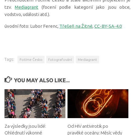
tzv.
Mediagrant
(focení podle kategorií jako jsou obce,
vodstvo, události atd.).
úvodní foto: Lubor Ferenc,
Třešeň na Žitné
,
CC-BY-SA-4.0
Tags:
Fotíme Česko
fotografování
Mediagrant
YOU MAY ALSO LIKE...
Za výsledky jsou lidé:
Od HIV antivirotik po
Ohlédnutí výkonné
pravěké oceány: Měsíc vědy