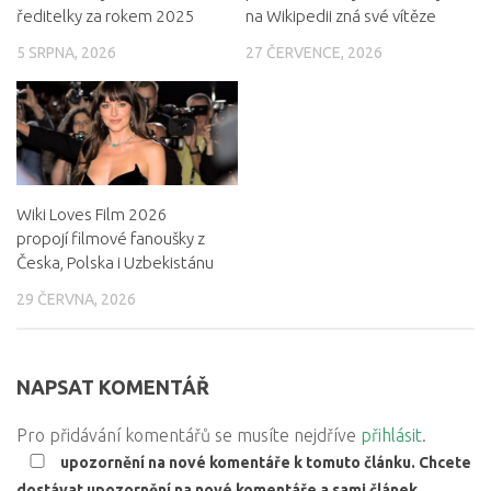
ředitelky za rokem 2025
na Wikipedii zná své vítěze
5 SRPNA, 2026
27 ČERVENCE, 2026
Wiki Loves Film 2026
propojí filmové fanoušky z
Česka, Polska i Uzbekistánu
29 ČERVNA, 2026
NAPSAT KOMENTÁŘ
Pro přidávání komentářů se musíte nejdříve
přihlásit
.
upozornění na nové komentáře k tomuto článku. Chcete
dostávat upozornění na nové komentáře a sami článek