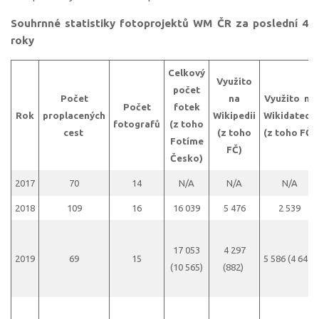
Souhrnné statistiky fotoprojektů WM ČR za poslední 4
roky
Celkový
Využito
počet
Počet
na
Využito na
Počet
fotek
Rok
proplacených
Wikipedii
Wikidatech
fotografů
(z toho
cest
(z toho
(z toho FČ)
Fotíme
FČ)
Česko)
2017
70
14
N/A
N/A
N/A
2018
109
16
16 039
5 476
2 539
17 053
4 297
2019
69
15
5 586 (4 641)
(10 565)
(882)