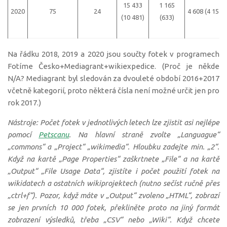
15 433
1 165
2020
75
24
4 608 (4 157)
(10 481)
(633)
Na řádku 2018, 2019 a 2020 jsou součty fotek v programech
Fotíme Česko+Mediagrant+wikiexpedice. (Proč je někde
N/A? Mediagrant byl sledován za dvouleté období 2016+2017
včetně kategorií, proto některá čísla není možné určit jen pro
rok 2017.)
Nástroje: Počet fotek v jednotlivých letech lze zjistit asi nejlépe
pomocí
Petscanu
. Na hlavní straně zvolte „Languague“
„commons“ a „Project“ „wikimedia“. Hloubku zadejte min. „2“.
Když na kartě „Page Properties“ zaškrtnete „File“ a na kartě
„Output“ „File Usage Data“, zjistíte i počet použití fotek na
wikidatech a ostatních wikiprojektech (nutno sečíst ručně přes
„ctrl+f“). Pozor, když máte v „Output“ zvoleno „HTML“, zobrazí
se jen prvních 10 000 fotek, překliněte proto na jiný formát
zobrazení výsledků, třeba „CSV“ nebo „Wiki“. Když chcete