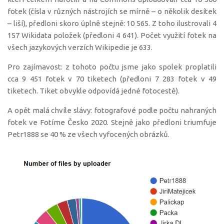
fotek (čísla v různých nástrojích se mírně – o několik desítek
– liší), předloni skoro úplně stejně: 10 565. Z toho ilustrovali 4
157 Wikidata položek (předloni 4 641). Počet využití fotek na
všech jazykových verzích Wikipedie je 633.
Pro zajímavost: z tohoto počtu jsme jako spolek proplatili
cca 9 451 fotek v 70 tiketech (předloni 7 283 fotek v 49
tiketech. Tiket obvykle odpovídá jedné fotocestě).
A opět malá chvíle slávy: fotografové podle počtu nahraných
fotek ve Fotíme Česko 2020. Stejně jako předloni triumfuje
Petr1888 se 40 % ze všech vyfocených obrázků.