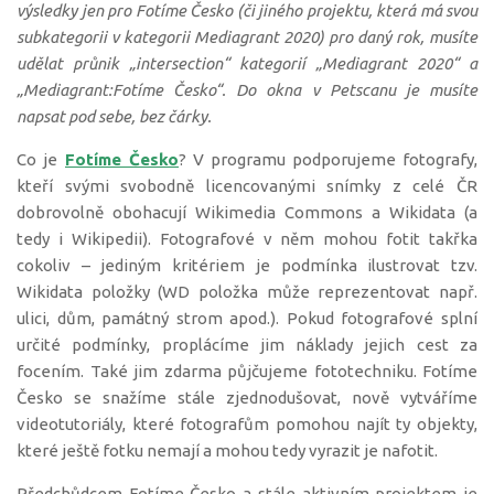
výsledky jen pro Fotíme Česko (či jiného projektu, která má svou
subkategorii v kategorii Mediagrant 2020) pro daný rok, musíte
udělat průnik „intersection“ kategorií „Mediagrant 2020“ a
„Mediagrant:Fotíme Česko“. Do okna v Petscanu je musíte
napsat pod sebe, bez čárky.
Co je
Fotíme Česko
? V programu podporujeme fotografy,
kteří svými svobodně licencovanými snímky z celé ČR
dobrovolně obohacují Wikimedia Commons a Wikidata (a
tedy i Wikipedii). Fotografové v něm mohou fotit takřka
cokoliv – jediným kritériem je podmínka ilustrovat tzv.
Wikidata položky (WD položka může reprezentovat např.
ulici, dům, památný strom apod.). Pokud fotografové splní
určité podmínky, proplácíme jim náklady jejich cest za
focením. Také jim zdarma půjčujeme fototechniku. Fotíme
Česko se snažíme stále zjednodušovat, nově vytváříme
videotutoriály, které fotografům pomohou najít ty objekty,
které ještě fotku nemají a mohou tedy vyrazit je nafotit.
Předchůdcem Fotíme Česko a stále aktivním projektem je