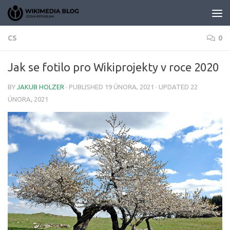
Skip to content
CS
0
Jak se fotilo pro Wikiprojekty v roce 2020
BY
JAKUB HOLZER
· PUBLISHED
19 ÚNORA, 2021
· UPDATED
22
ÚNORA, 2021