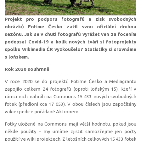
Projekt pro podporu fotografů a zisk svobodných
obrázků Fotíme Česko zažil svou oficiální druhou
sezónu. Jak se v chuti fotografů vyrážet ven za focením
podepsal Covid-19 a kolik nových tváří si fotoprojekty
spolku Wikimedia ČR vyzkoušelo? Statistiky si srovnáme
s loňskem.
Rok 2020 souhrnně
V roce 2020 se do projektů Fotíme Česko a Mediagrantu
zapojilo celkem 24 fotografů (oproti loňským 15), kteří v
rámci nich nahráli na Commons 15 433 nových svobodných
fotek (předloni cca 17 053). V obou číslech jsou započítány
wikiexpedice pořádané Aktronem.
Fotky uložené na Commons mají větší hodnotu, pokud jsou
někde použity – my umíme zjistit samozřejmě jen počty
použití ve wiki projektech. Z letošních celkových 15 433 fotek