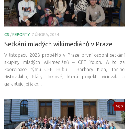
CS
/
REPORTY
7 ÚNORA, 2024
Setkání mladých wikimediánů v Praze
V listopadu 2023 proběhlo v Praze první osobní setkání
skupiny mladých wikimediánů – CEE Youth. A to za
koordinace týmu CEE Hubu – Barbary Klen, Toniho
Ristovskiho, Kláry Joklové, která projekt iniciovala a
garantuje jej jako...
0