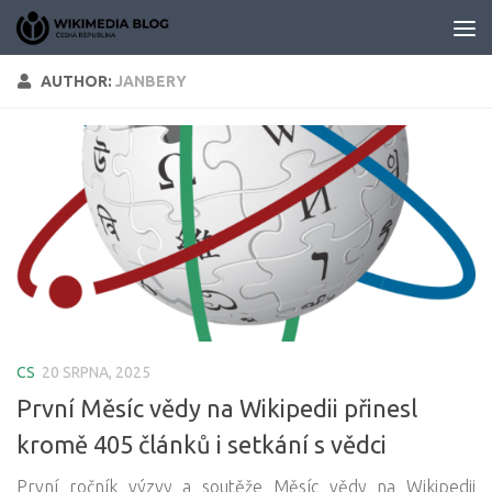
Skip to content
AUTHOR:
JANBERY
CS
20 SRPNA, 2025
První Měsíc vědy na Wikipedii přinesl
kromě 405 článků i setkání s vědci
První ročník výzvy a soutěže Měsíc vědy na Wikipedii