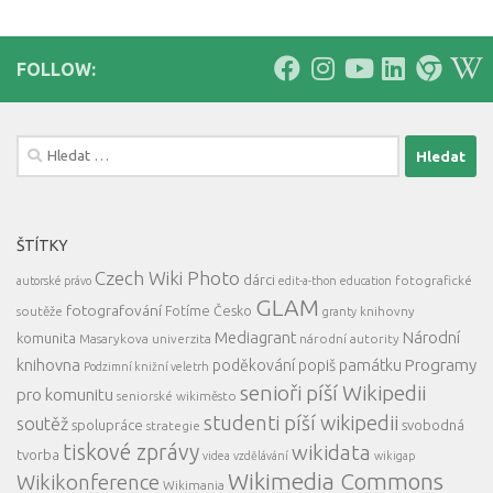
FOLLOW:
Vyhledávání
ŠTÍTKY
Czech Wiki Photo
dárci
fotografické
autorské právo
edit-a-thon
education
GLAM
fotografování
Fotíme Česko
soutěže
knihovny
granty
Mediagrant
Národní
komunita
Masarykova univerzita
národní autority
knihovna
Programy
poděkování
popiš památku
Podzimní knižní veletrh
senioři píší Wikipedii
pro komunitu
seniorské wikiměsto
studenti píší wikipedii
soutěž
spolupráce
svobodná
strategie
tiskové zprávy
wikidata
tvorba
videa
vzdělávání
wikigap
Wikimedia Commons
Wikikonference
Wikimania