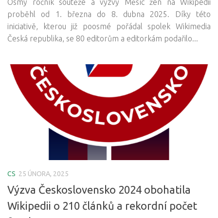
Osmý ročník soutěže a výzvy Měsíc žen na Wikipedii
proběhl od 1. března do 8. dubna 2025. Díky této
iniciativě, kterou již poosmé pořádal spolek Wikimedia
Česká republika, se 80 editorům a editorkám podařilo...
CS
25 ÚNORA, 2025
Výzva Československo 2024 obohatila
Wikipedii o 210 článků a rekordní počet