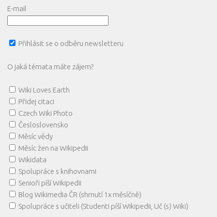
E-mail
Přihlásit se o odběru newsletteru
O jaká témata máte zájem?
Wiki Loves Earth
Přidej citaci
Czech Wiki Photo
Česloslovensko
Měsíc vědy
Měsíc žen na Wikipedii
Wikidata
Spolupráce s knihovnami
Senioři píší Wikipedii
Blog Wikimedia ČR (shrnutí 1x měsíčně)
Spolupráce s učiteli (Studenti píší Wikipedii, Uč (s) Wiki)