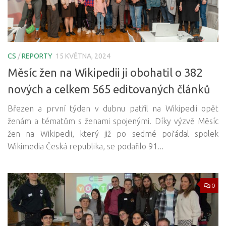
CS
/
REPORTY
15 KVĚTNA, 2024
Měsíc žen na Wikipedii ji obohatil o 382
nových a celkem 565 editovaných článků
Březen a první týden v dubnu patřil na Wikipedii opět
ženám a tématům s ženami spojenými. Díky výzvě Měsíc
žen na Wikipedii, který již po sedmé pořádal spolek
Wikimedia Česká republika, se podařilo 91...
0