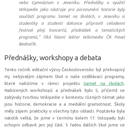
nebo Gymnázium v Jeseníku. Přednášky o využití
Wikipedie jako nástroje pro porozumění historie byly
součástí programu Samet na školách, v Jeseníku si
studentky a studenti dokonce připravili celodenní
festival plný koncertů, přednášek a tematických
programů,“
říká hlavní lektor Wikimedia ČR Pavel
Bednařík.
Přednášky, workshopy a debata
Tento ročník editační výzvy Československo byl překvapivý
mj. nebývalým zájmem škol o naše vzdělávací programy,
které nabízíme v rámci projektu
Samet na školách
.
Nabízených workshopů a přednášek bylo 5, přičemž se
zabývaly tvorbou Wikipedie v kontextu různých témat jako
jsou historie, demokracie a a mediální gramotnost. Školy
měly zájem prakticky o všechny tyto oblasti. Poptávka byla
natolik velká, že jsme v termínu kolem 17. listopadu byli
schopni odbavit jen její část. S řadou dalších škol jsme se