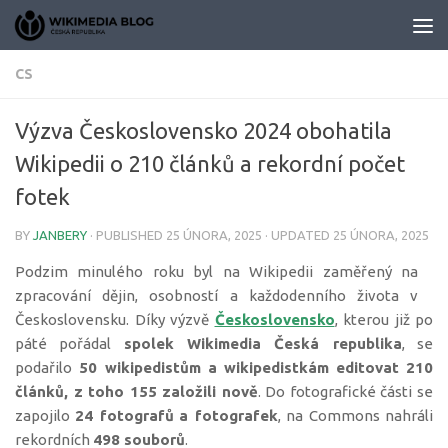
Skip to content
CS
Výzva Československo 2024 obohatila
Wikipedii o 210 článků a rekordní počet
fotek
BY
JANBERY
· PUBLISHED
25 ÚNORA, 2025
· UPDATED
25 ÚNORA, 2025
Podzim minulého roku byl na Wikipedii zaměřený na
zpracování dějin, osobností a každodenního života v
Československu. Díky výzvě
Československo
, kterou již po
páté pořádal
spolek Wikimedia Česká republika
, se
podařilo
50 wikipedistům a wikipedistkám
editovat 210
článků, z toho 155 založili nově
. Do fotografické části se
zapojilo
24 fotografů
a fotografek
, na Commons nahráli
rekordních
498 souborů
.