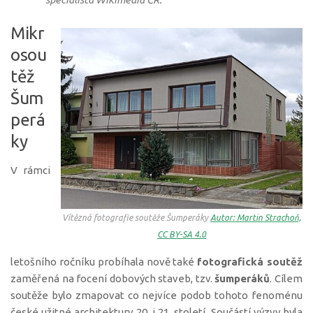
Mikr
osou
těž
Šum
perá
ky
V rámci
Vítězná fotografie soutěže Šumperáky
Autor: Martin Strachoň,
CC BY-SA 4.0
letošního ročníku probíhala nově také
fotografická soutěž
zaměřená na focení dobových staveb, tzv.
šumperáků
. Cílem
soutěže bylo zmapovat co nejvíce podob tohoto fenoménu
české užitné architektury 20. i 21. století. Součástí výzvy byla