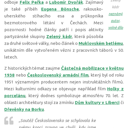
Zelený
odboje
Felix Peřka
a
Lubomír Dvořák
. Zajímavý
kádr
je také příběh
Eugena Bönsche
, rakousko-
neznámý
uherského stíhacího esa a průkopníka
autor,
bezmotorového létání v Čechách. Mezi
volné dílo
pozornosti hodné články patří i popis aktivity
partyzánské skupiny
Zelený kádr
, která působila
za druhé světové války, nebo článek o
Muklovském betlému
,
unikátním díle vytvořeném vězni z pracovních táborů v 50.
letech.
Z historických témat zaujme
Částečná mobilizace v květnu
1938
nebo
Československý armádní film
, který byl od roku
1951 významným producentem nejen instruktážních filmů.
Mezi kulturními odkazy se objevuje například film
Holky z
porcelánu
, který dodnes symbolizuje atmosféru 70. let. Z
oblasti architektury stojí za zmínku
Dům kultury v Liberci
či
Dřevěnky na Borku
.
„Soutěž Československo se schylovala ke
svému konci zrovna ve chvíli, kdy jsme