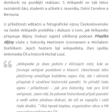
domluvili na pozdější realizaci. S Wikipedií se tak letos
seznámili žáci, studenti a učitelé z Jeseníku, Dolní Cerekve a
Berouna.
U příležitosti editační a fotografické výzvy Československo
na české Wikipedii proběhla i diskuze o tom, jak Wikipedie
přepisuje dějiny. Diskuzi zajistil oblíbený podcast
Přepište
dějiny
včele s historiky Martinem Gromanem a Michalem
Stehlíkem. Jejich hostem byl wikipedista, člen spolku
Wikimedia ČR a historik Michal Louč.
„Wikipedie je dnes jedním z klíčových míst, kde se
formuje veřejné povědomí o historii. Otevřenost této
platformy umožňuje každému nejen číst, ale i aktivně
přispívat k utváření historické paměti. To přináší řadu
výzev i příležitostí – jak pro historiky, tak pro širší
veřejnost. Jsem rád, že pánové historikové přijali pozvání
a vedli velmi plodnou diskuzi, do níž se zapojila i celá
řada diváků. “ říká Hynek Kaplan, organizátor akce a PR
specialista Wikimedia ČR.