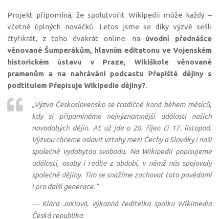
Projekt připomíná, že spolutvořit Wikipedii může každý –
včetně úplných nováčků. Letos jsme se díky výzvě sešli
čtyřikrát, z toho dvakrát online: na
úvodní přednášce
věnované Šumperákům, hlavním editatonu ve Vojenském
historickém ústavu v Praze, Wikiškole věnované
pramenům a na nahrávání podcastu Přepiště dějiny s
podtitulem Přepisuje Wikipedie dějiny?
.
„
Výzva Československo se tradičně koná během měsíců,
kdy si připomínáme nejvýznamnější události našich
novodobých dějin. Ať už jde o 28. říjen či 17. listopad.
Výzvou chceme oslavit vztahy mezi Čechy a Slováky i naši
společně vydobytou svobodu. Na Wikipedii popisujeme
události, osoby i reálie z období, v němž nás spojovaly
společné dějiny. Tím se snažíme zachovat toto povědomí
i pro další generace.“
— Klára Joklová, výkonná ředitelka spolku Wikimedia
Česká republika