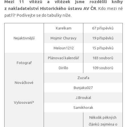
Mezi 11 vítězů a vítězek jsme rozdělili knihy
z nakladatelství Historického ústavu AV ČR
. Kdo mezi ně
patří? Podívejte se do tabulky níže.
Karelkam
67 příspěvků
Nejaktivnější
Mojmir Churavy
19 příspěvků
Meloun1212
15 příspěvků
Plánovací kalendář
183 souborů
Fotograf
Dirillo
109 souborů
Zuzafa
Nováčkové
Bunjaku027
J.Broukal
Vylosovaní*
Samikhorak
Několik pěkných
článků zejména o