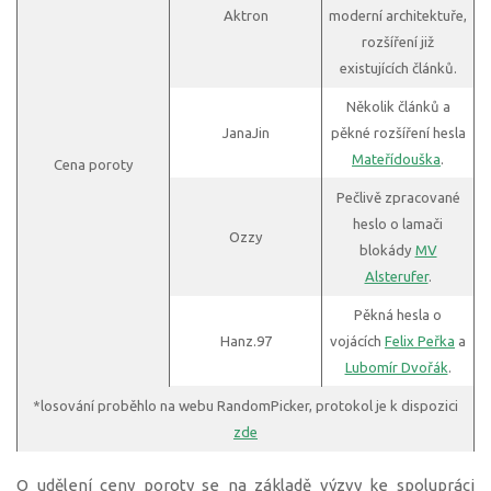
Aktron
moderní architektuře,
rozšíření již
existujících článků.
Několik článků a
JanaJin
pěkné rozšíření hesla
Mateřídouška
.
Cena poroty
Pečlivě zpracované
heslo o lamači
Ozzy
blokády
MV
Alsterufer
.
Pěkná hesla o
Hanz.97
vojácích
Felix Peřka
a
Lubomír Dvořák
.
*losování proběhlo na webu RandomPicker, protokol je k dispozici
zde
O udělení ceny poroty se na základě výzvy ke spolupráci