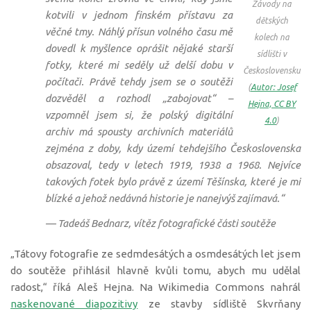
Závody na
kotvili v jednom finském přístavu za
dětských
věčné tmy. Náhlý přísun volného času mě
kolech na
dovedl k myšlence oprášit nějaké starší
sídlišti v
fotky, které mi seděly už delší dobu v
Československu
počítači. Právě tehdy jsem se o soutěži
(
Autor: Josef
dozvěděl a rozhodl „zabojovat“ –
Hejna, CC BY
vzpomněl jsem si, že polský digitální
4.0
)
archiv má spousty archivních materiálů
zejména z doby, kdy území tehdejšího Československa
obsazoval, tedy v letech 1919, 1938 a 1968. Nejvíce
takových fotek bylo právě z území Těšínska, které je mi
blízké a jehož nedávná historie je nanejvýš zajímavá.“
— Tadeáš Bednarz, vítěz fotografické části soutěže
„Tátovy fotografie ze sedmdesátých a osmdesátých let jsem
do soutěže přihlásil hlavně kvůli tomu, abych mu udělal
radost,“ říká Aleš Hejna. Na Wikimedia Commons nahrál
naskenované diapozitivy
ze stavby sídliště Skvrňany