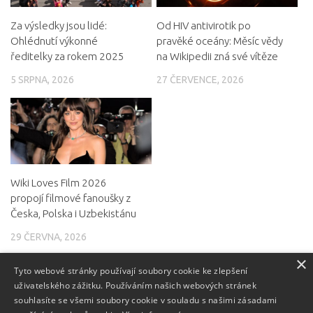
Za výsledky jsou lidé:
Od HIV antivirotik po
Ohlédnutí výkonné
pravěké oceány: Měsíc vědy
ředitelky za rokem 2025
na Wikipedii zná své vítěze
5 SRPNA, 2026
27 ČERVENCE, 2026
Wiki Loves Film 2026
propojí filmové fanoušky z
Česka, Polska i Uzbekistánu
29 ČERVNA, 2026
×
Tyto webové stránky používají soubory cookie ke zlepšení
uživatelského zážitku. Používáním našich webových stránek
souhlasíte se všemi soubory cookie v souladu s našimi zásadami