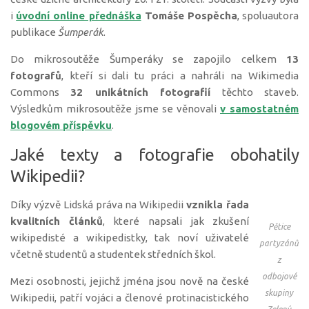
i
úvodní online přednáška
Tomáše Pospěcha
, spoluautora
publikace
Šumperák
.
Do mikrosoutěže Šumperáky se zapojilo celkem
13
fotografů
, kteří si dali tu práci a nahráli na Wikimedia
Commons
32 unikátních fotografií
těchto staveb.
Výsledkům mikrosoutěže jsme se věnovali
v samostatném
blogovém příspěvku
.
Jaké texty a fotografie obohatily
Wikipedii?
Díky výzvě Lidská práva na Wikipedii
vznikla řada
kvalitních článků
, které napsali jak zkušení
Pětice
wikipedisté a wikipedistky, tak noví uživatelé
partyzánů
včetně studentů a studentek středních škol.
z
odbojové
Mezi osobnosti, jejichž jména jsou nově na české
skupiny
Wikipedii, patří vojáci a členové protinacistického