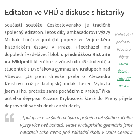
Editaton ve VHÚ a diskuse s historiky
Součástí soutěže Československo je tradičně
společný editaton, letos díky ambasadorovi výzvy
Nahrávání
Michalu Loučovi proběhl poprvé ve Vojenském
podcastu
historickém ústavu v Praze. Předcházel mu
Přepište
dopolední vzdělávací blok
s přednáškou Historie
dějiny
na Wikipedii
, kterého se zúčastnilo 49 studentů a
Autor:
studentek z Dvořákova gymnázia v Kralupech nad
Štěpán
Vltavou. „Já jsem dneska psala o Alexandru
Lohr, CC
Kerstovi, což je kralupský rodák, herec. Vybrala
BY 4.0
jsem si ho, protože sama pocházím z Kralup,“ říká
učitelka dějepisu Zuzana Krybusová, která do Prahy přijela
doprovodit své studentky a studenty.
„Spolupráce se školami byla v průběhu letošního ročníku
výzvy více než bohatá. Vedle kralupského gymnázia jsme
navštívili také mimo jiné základní školu v Dolní Cerekvi