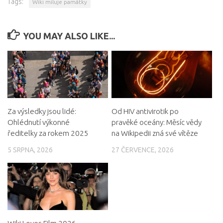
Tags:
Wiki miluje památky
YOU MAY ALSO LIKE...
Za výsledky jsou lidé:
Od HIV antivirotik po
Ohlédnutí výkonné
pravěké oceány: Měsíc vědy
ředitelky za rokem 2025
na Wikipedii zná své vítěze
5 SRPNA, 2026
27 ČERVENCE, 2026