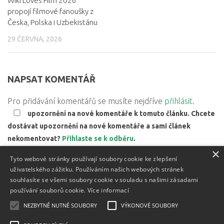
Wiki Loves Film 2026
propojí filmové fanoušky z
Česka, Polska i Uzbekistánu
29 ČERVNA, 2026
NAPSAT KOMENTÁŘ
Pro přidávání komentářů se musíte nejdříve
přihlásit
.
upozornění na nové komentáře k tomuto článku. Chcete
dostávat upozornění na nové komentáře a sami článek
nekomentovat?
Přihlaste se k odběru
.
×
Web používá Akismet ke snížení množství spamu.
Zjistěte,
Tyto webové stránky používají soubory cookie ke zlepšení
jak jsou zpracovávány údaje z komentářů.
uživatelského zážitku. Používáním našich webových stránek
souhlasíte se všemi soubory cookie v souladu s našimi zásadami
používání souborů cookie.
Více informací
NEZBYTNĚ NUTNÉ SOUBORY
VÝKONOVÉ SOUBORY
Textový obsah je zveřejněn pod licencí
Creative Commons BY
3.0 CZ
, licence vložených materiálů mohou být jiné a jsou