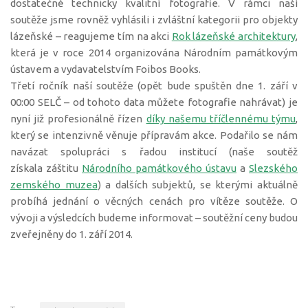
dostatečně technicky kvalitní fotografie. V rámci naší
soutěže jsme rovněž vyhlásili i zvláštní kategorii pro objekty
lázeňské – reagujeme tím na akci
Rok lázeňské architektury
,
která je v roce 2014 organizována Národním památkovým
ústavem a vydavatelstvím Foibos Books.
Třetí ročník naší soutěže (opět bude spuštěn dne 1. září v
00:00 SELČ – od tohoto data můžete fotografie nahrávat) je
nyní již profesionálně řízen
díky našemu tříčlennému týmu
,
který se intenzivně věnuje přípravám akce. Podařilo se nám
navázat spolupráci s řadou institucí (naše soutěž
získala záštitu
Národního památkového ústavu
a
Slezského
zemského muzea
) a dalších subjektů, se kterými aktuálně
probíhá jednání o věcných cenách pro vítěze soutěže. O
vývoji a výsledcích budeme informovat – soutěžní ceny budou
zveřejněny do 1. září 2014.