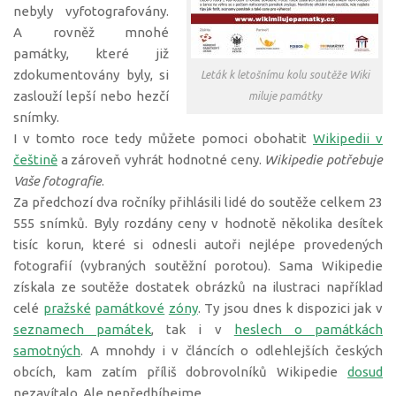
nebyly vyfotografovány.
A rovněž mnohé
památky, které již
zdokumentovány byly, si
Leták k letošnímu kolu soutěže Wiki
zaslouží lepší nebo hezčí
miluje památky
snímky.
I v tomto roce tedy můžete pomoci obohatit
Wikipedii v
češtině
a zároveň vyhrát hodnotné ceny.
Wikipedie potřebuje
Vaše fotografie
.
Za předchozí dva ročníky přihlásili lidé do soutěže celkem 23
555 snímků. Byly rozdány ceny v hodnotě několika desítek
tisíc korun, které si odnesli autoři nejlépe provedených
fotografií (vybraných soutěžní porotou). Sama Wikipedie
získala ze soutěže dostatek obrázků na ilustraci například
celé
pražské
památkové
zóny
. Ty jsou dnes k dispozici jak v
seznamech památek
, tak i v
heslech o památkách
samotných
. A mnohdy i v článcích o odlehlejších českých
obcích, kam zatím příliš dobrovolníků Wikipedie
dosud
nezavítalo. Ale nepředbíhejme…