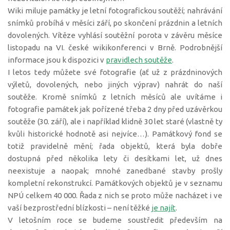
Wiki miluje památky je letní fotografickou soutěží; nahrávání
snímků probíhá v měsíci září, po skončení prázdnin a letních
dovolených. Vítěze vyhlásí soutěžní porota v závěru měsíce
listopadu na VI. české wikikonferenci v Brně. Podrobnější
informace jsou k dispozici v
pravidlech soutěže
.
I letos tedy můžete své fotografie (ať už z prázdninových
výletů, dovolených, nebo jiných výprav) nahrát do naší
soutěže. Kromě snímků z letních měsíců ale uvítáme i
fotografie památek jak pořízené třeba 2 dny před uzávěrkou
soutěže (30. září), ale i například klidně 30 let staré (vlastně ty
kvůli historické hodnotě asi nejvíce…). Památkový fond se
totiž pravidelně mění; řada objektů, která byla dobře
dostupná před několika lety či desítkami let, už dnes
neexistuje a naopak; mnohé zanedbané stavby prošly
kompletní rekonstrukcí. Památkových objektů je v seznamu
NPÚ celkem 40 000. Řada z nich se proto může nacházet i ve
vaší bezprostřední blízkosti – není těžké
je najít
.
V letošním roce se budeme soustředit především na