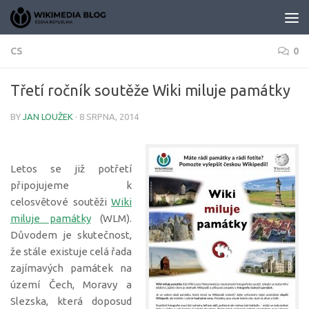
Skip to content
CS
0
Třetí ročník soutěže Wiki miluje památky
BY
JAN LOUŽEK
·
8 SRPNA, 2014
Letos se již potřetí
připojujeme k
celosvětové soutěži
Wiki
miluje památky
(WLM).
Důvodem je skutečnost,
že stále existuje celá řada
zajímavých památek na
území Čech, Moravy a
Slezska, která doposud