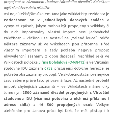
propojené se záznamem „budova Národního divadla“. Kolečkem
myši si můžete data přiblížit.
Asi nejdůležitějším úkolem Jana jako wikidatisty-rezidenta je
zorientovat se v jednotlivých datových sadách
a
vymyslet způsob, jakým mohou být propojeny s Wikidaty či
do nich importovány. Vlastní import není jednoduchá
záležitost – většinou se nestaví na „zelené louce“, takže
některé záznamy už ve Wikidatech jsou přítomné. Před
vlastním importem je tedy potřeba nejprve propojit
ekvivalentní záznamy z obou databází. Například je-li ve
Wikidatech položka
Jiřina Bohdalová (Q468412)
a ve Virtuální
studovně IDU záznam
6752
příslušející dotyčné herečce, je
potřeba oba záznamy propojit. Ve skutečnosti Janovi nejvíce
času zabere právě tato přípravná fáze. Až následně proběhl
import chybějících záznamů – ve Wikidatech máme díky
tomu nyní
2500 záznamů divadel propojených s Virtuální
studovnou IDU (více než polovina z nich má přidanou i
adresu sídla) a 16 500 propojených osob
. Velkým
ulehčením pro Janovu práci byl fakt, že měl přístup i k