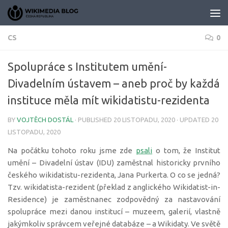
Skip to content
CS
0
Spolupráce s Institutem umění-
Divadelním ústavem – aneb proč by každá
instituce měla mít wikidatistu-rezidenta
BY
VOJTĚCH DOSTÁL
· PUBLISHED
20 LISTOPADU, 2020
· UPDATED
20
LISTOPADU, 2020
Na počátku tohoto roku jsme zde
psali
o tom, že Institut
umění – Divadelní ústav (IDU) zaměstnal historicky prvního
českého wikidatistu-rezidenta, Jana Purkerta. O co se jedná?
Tzv. wikidatista-rezident (překlad z anglického Wikidatist-in-
Residence) je zaměstnanec zodpovědný za nastavování
spolupráce mezi danou institucí – muzeem, galerií, vlastně
jakýmkoliv správcem veřejné databáze – a Wikidaty. Ve světě