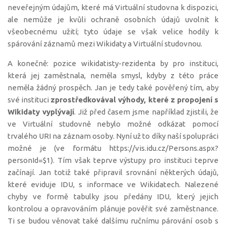
neveřejným údajům, které má Virtuální studovna k dispozici,
ale nemůže je kvůli ochraně osobních údajů uvolnit k
všeobecnému užití; tyto údaje se však velice hodily k
spárování záznamů mezi Wikidaty a Virtuální studovnou.
A konečně: pozice wikidatisty-rezidenta by pro instituci,
která jej zaměstnala, neměla smysl, kdyby z této práce
neměla žádný prospěch. Jan je tedy také pověřený tím, aby
své instituci
zprostředkovával výhody, které z propojení s
Wikidaty vyplývají
. Již před časem jsme například zjistili, že
ve Virtuální studovně nebylo možné odkázat pomocí
trvalého URI na záznam osoby. Nyní už to díky naší spolupráci
možné je (ve formátu https://vis.idu.cz/Persons.aspx?
personId=$1). Tím však teprve výstupy pro instituci teprve
začínají. Jan totiž také připravil srovnání některých údajů,
které eviduje IDU, s informace ve Wikidatech. Nalezené
chyby ve formě tabulky jsou předány IDU, který jejich
kontrolou a opravováním plánuje pověřit své zaměstnance.
Ti se budou věnovat také dalšímu ručnímu párování osob s