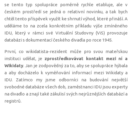
se tento typ spolupráce poměrně rychle etabluje, ale v
českém prostředí se jedná o relativní novinku, a tak bych
chtěl tento příspěvek využít ke shrnutí výhod, které přináší. A
uděláme to na zcela konkrétním příkladu výše zmíněného
IDU, který v rámci své Virtuální Studovny (ViS) provozuje
databázi s dokumentací českého divadla po roce 1945.
První, co wikidatista-rezident může pro svou mateřskou
instituci udělat, je
zprostředkovávat kontakt mezi ní a
Wikidaty
. Jan je zodpovědný za to, aby se spolupráce hýbala
a aby docházelo k vyměňování informací mezi Wikidaty a
IDU. Zatímco my jsme odborníci na budování největší
svobodné databáze všech dob, zaměstnanci IDU jsou experty
na divadlo a znají také zákulisí svých nejrůznějších databází a
registrů.