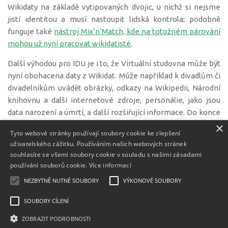
Wikidaty na základě vytipovaných dvojic, u nichž si nejsme
jistí identitou a musí nastoupit lidská kontrola; podobně
funguje také
nástroj Mix’n’Match, kde na totožném párování
mohou už nyní pracovat wikidatisté
.
Další výhodou pro IDU je i to, že Virtuální studovna může být
nyní obohacena daty z Wikidat. Může například k divadlům či
divadelníkům uvádět obrázky, odkazy na Wikipedii, Národní
knihovnu a další internetové zdroje, personálie, jako jsou
data narození a úmrtí, a další rozšiřující informace. Do konce
roku navrhneme IDU nejvhodnější způsoby, jak by toto šlo
×
Tyto webové stránky používají soubory cookie ke zlepšení
implementovat. Zároveň IDU plánuje na základě existujících
uživatelského zážitku. Používáním našich webových stránek
propojení ve Wikidatech doplnit do své databáze
souhlasíte se všemi soubory cookie v souladu s našimi zásadami
identifikátor Národních autorit (o kterém jsme
psali
používání souborů cookie.
Více informací
nedávno
), který umožní kontakt mezi záznamy osob ve
NEZBYTNĚ NUTNÉ SOUBORY
VÝKONOVÉ SOUBORY
Virtuální studovně s příslušnými záznamy v knihovním
systému IDU.
SOUBORY CÍLENÍ
ZOBRAZIT PODROBNOSTI