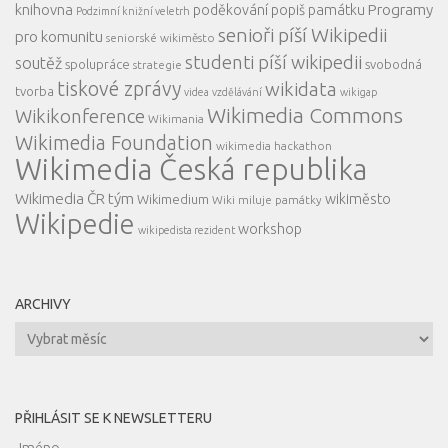
knihovna
Programy
poděkování
popiš památku
Podzimní knižní veletrh
senioři píší Wikipedii
pro komunitu
seniorské wikiměsto
studenti píší wikipedii
soutěž
spolupráce
svobodná
strategie
tiskové zprávy
wikidata
tvorba
videa
vzdělávání
wikigap
Wikimedia Commons
Wikikonference
Wikimania
Wikimedia Foundation
wikimedia hackathon
Wikimedia Česká republika
Wikimedia ČR tým
wikiměsto
Wikimedium
Wiki miluje památky
Wikipedie
workshop
wikipedista rezident
ARCHIVY
Archivy
PŘIHLÁSIT SE K NEWSLETTERU
Jméno