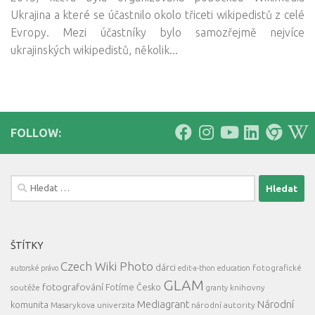
Ukrajina a které se účastnilo okolo třiceti wikipedistů z celé
Evropy. Mezi účastníky bylo samozřejmě nejvíce
ukrajinských wikipedistů, několik...
FOLLOW:
Vyhledávání
ŠTÍTKY
Czech Wiki Photo
dárci
fotografické
autorské právo
edit-a-thon
education
GLAM
fotografování
Fotíme Česko
soutěže
knihovny
granty
Mediagrant
Národní
komunita
Masarykova univerzita
národní autority