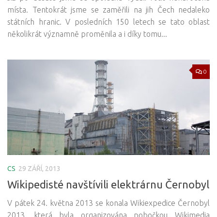
místa. Tentokrát jsme se zaměřili na jih Čech nedaleko
státních hranic. V posledních 150 letech se tato oblast
několikrát významně proměnila a i díky tomu...
0
CS
29 ZÁŘÍ, 2013
Wikipedisté navštívili elektrárnu Černobyl
V pátek 24. května 2013 se konala Wikiexpedice Černobyl
2013, která byla organizována pobočkou Wikimedia