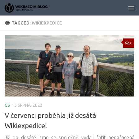
Skip to content
TAGGED:
WIKIEXPEDICE
0
CS
15 SRPNA, 2022
V červenci proběhla již desátá
Wikiexpedice!
Již po desáté jsme se společně vydali fotit nenafocená