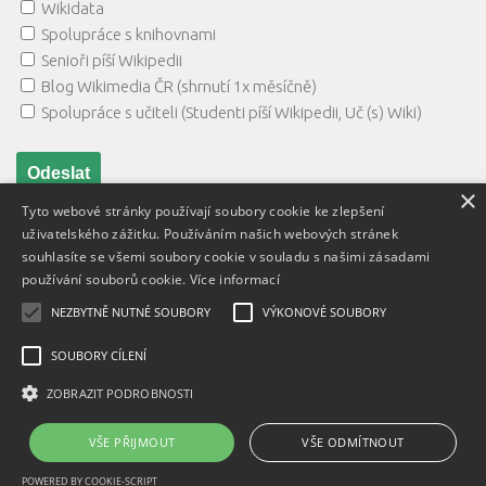
Wikidata
Spolupráce s knihovnami
Senioři píší Wikipedii
Blog Wikimedia ČR (shrnutí 1x měsíčně)
Spolupráce s učiteli (Studenti píší Wikipedii, Uč (s) Wiki)
×
Tyto webové stránky používají soubory cookie ke zlepšení
uživatelského zážitku. Používáním našich webových stránek
souhlasíte se všemi soubory cookie v souladu s našimi zásadami
používání souborů cookie.
Více informací
NEZBYTNĚ NUTNÉ SOUBORY
VÝKONOVÉ SOUBORY
Textový obsah je zveřejněn pod licencí
Creative Commons BY
3.0 CZ
, licence vložených materiálů mohou být jiné a jsou
SOUBORY CÍLENÍ
uvedeny u těchto materiálů.
ZOBRAZIT PODROBNOSTI
Powered by
- Designed with
Hueman Pro
VŠE PŘIJMOUT
VŠE ODMÍTNOUT
POWERED BY COOKIE-SCRIPT