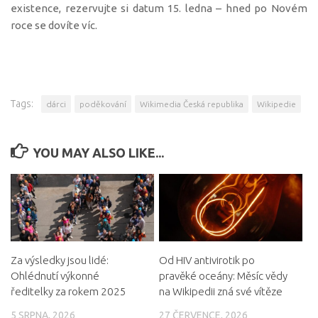
existence, rezervujte si datum 15. ledna – hned po Novém
roce se dovíte víc.
Tags:
dárci
poděkování
Wikimedia Česká republika
Wikipedie
YOU MAY ALSO LIKE...
Za výsledky jsou lidé:
Od HIV antivirotik po
Ohlédnutí výkonné
pravěké oceány: Měsíc vědy
ředitelky za rokem 2025
na Wikipedii zná své vítěze
5 SRPNA, 2026
27 ČERVENCE, 2026