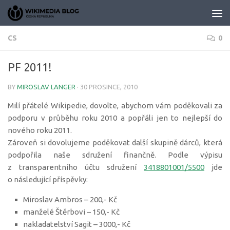
Skip to content
CS
0
PF 2011!
BY
MIROSLAV LANGER
·
30 PROSINCE, 2010
Milí přátelé Wikipedie, dovolte, abychom vám poděkovali za
podporu v průběhu roku 2010 a popřáli jen to nejlepší do
nového roku 2011.
Zároveň si dovolujeme poděkovat další skupině dárců, která
podpořila naše sdružení finančně. Podle výpisu
z transparentního účtu sdružení
3418801001/5500
jde
o následující příspěvky:
Miroslav Ambros – 200,- Kč
manželé Štěrbovi – 150,- Kč
nakladatelství Sagit – 3000,- Kč