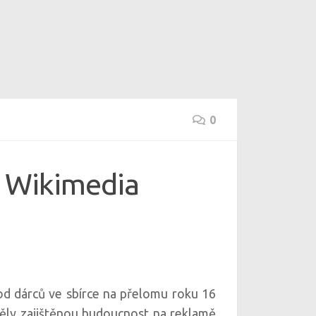
0
ka Wikimedia
od dárců ve sbírce na přelomu roku 16
 měly zajištěnou budoucnost na reklamě