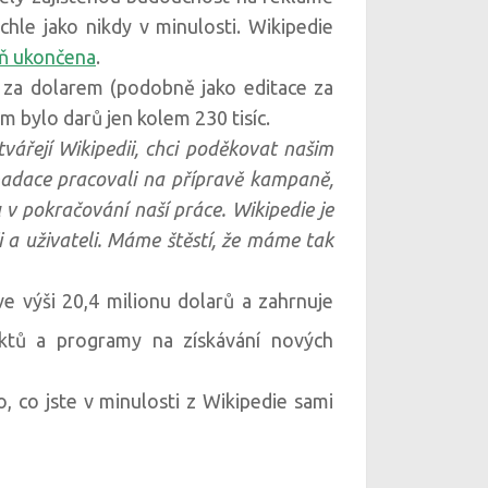
chle jako nikdy v minulosti. Wikipedie
aň ukončena
.
ar za dolarem (podobně jako editace za
em bylo darů jen kolem 230 tisíc.
tvářejí Wikipedii, chci poděkovat našim
nadace pracovali na přípravě kampaně,
u v pokračování naší práce. Wikipedie je
i a uživateli. Máme štěstí, že máme tak
e výši 20,4 milionu dolarů a zahrnuje
ektů a programy na získávání nových
o, co jste v minulosti z Wikipedie sami