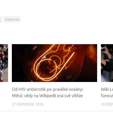
n
Wikipedie
Od HIV antivirotik po pravěké oceány:
Wiki L
Měsíc vědy na Wikipedii zná své vítěze
fanouš
27 ČERVENCE, 2026
29 ČER