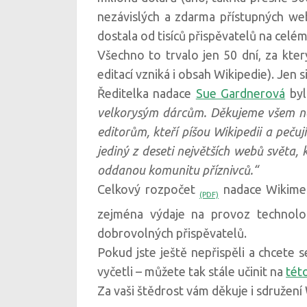
nezávislých a zdarma přístupných webů
dostala od tisíců přispěvatelů na cel
Všechno to trvalo jen 50 dní, za kter
editací vzniká i obsah Wikipedie). Jen s
Ředitelka nadace
Sue Gardnerová
byl
velkorysým dárcům. Děkujeme všem naš
editorům, kteří píšou Wikipedii a pečuj
jediný z deseti největších webů světa,
oddanou komunitu příznivců.“
Celkový rozpočet
nadace Wikimedi
(PDF)
zejména výdaje na provoz technolog
dobrovolných přispěvatelů.
Pokud jste ještě nepřispěli a chcete s
vyčetli – můžete tak stále učinit na
tét
Za vaši štědrost vám děkuje i sdružení