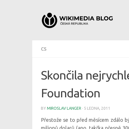
Skip to content
CS
Skončila nejrychl
Foundation
BY
MIROSLAV LANGER
·
5 LEDNA, 2011
Přestože se to před měsícem zdálo být
milionů dolarů (ano, takřka přesně 30