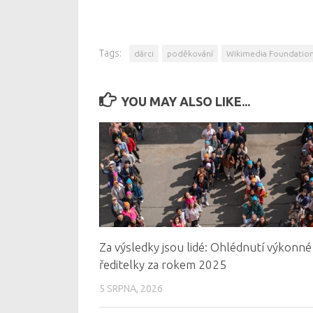
Tags:
dárci
poděkování
Wikimedia Foundatio
YOU MAY ALSO LIKE...
Za výsledky jsou lidé: Ohlédnutí výkonné
ředitelky za rokem 2025
5 SRPNA, 2026