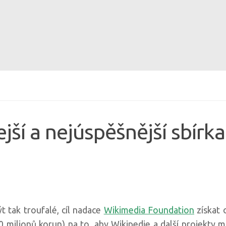
ejší a nejúspěšnější sbír
 tak troufalé, cíl nadace
Wikimedia Foundation
získat 
0 milionů korun) na to, aby Wikipedie a další projekty