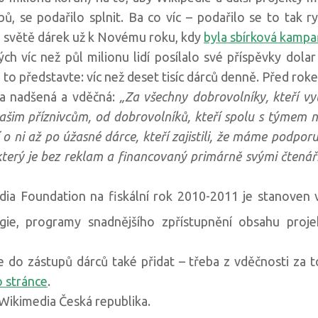
, se podařilo splnit. Ba co víc – podařilo se to tak ry
ém světě dárek už k Novému roku, kdy
byla sbírková kamp
ých víc než půl milionu lidí posílalo své příspěvky dol
i to představte: víc než deset tisíc dárců denně. Před rok
a nadšená a vděčná:
„Za všechny dobrovolníky, kteří vy
im příznivcům, od dobrovolníků, kteří spolu s týmem 
í o ni až po úžasné dárce, kteří zajistili, že máme podpor
 který je bez reklam a financovaný primárně svými čtenář
a Foundation na fiskální rok 2010-2011 je stanoven v
ie, programy snadnějšího zpřístupnění obsahu proj
e do zástupů dárců také přidat – třeba z vděčnosti za t
o stránce
.
 Wikimedia Česká republika.