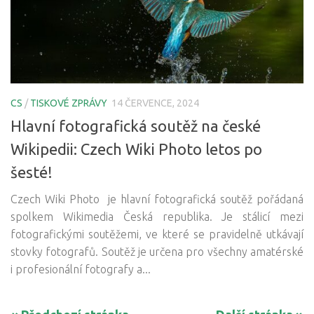
CS
/
TISKOVÉ ZPRÁVY
14 ČERVENCE, 2024
Hlavní fotografická soutěž na české
Wikipedii: Czech Wiki Photo letos po
šesté!
Czech Wiki Photo je hlavní fotografická soutěž pořádaná
spolkem Wikimedia Česká republika. Je stálicí mezi
fotografickými soutěžemi, ve které se pravidelně utkávají
stovky fotografů. Soutěž je určena pro všechny amatérské
i profesionální fotografy a...