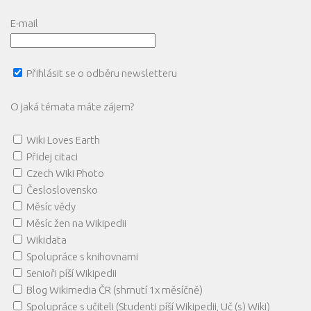
E-mail
Přihlásit se o odběru newsletteru
O jaká témata máte zájem?
Wiki Loves Earth
Přidej citaci
Czech Wiki Photo
Česloslovensko
Měsíc vědy
Měsíc žen na Wikipedii
Wikidata
Spolupráce s knihovnami
Senioři píší Wikipedii
Blog Wikimedia ČR (shrnutí 1x měsíčně)
Spolupráce s učiteli (Studenti píší Wikipedii, Uč (s) Wiki)