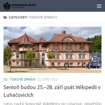
Skip to content
CATEGORY:
TISKOVÉ ZPRÁVY
CS
/
TISKOVÉ ZPRÁVY
22 ZÁŘÍ, 2025
Senioři budou 25.–⁠28. září psát Wikipedii v
Luhačovicích
Letos zavítá Seniorské WikiMěsto do Luhačovic, největšího