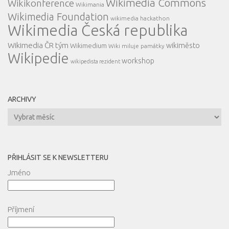
Wikimedia Commons
Wikikonference
Wikimania
Wikimedia Foundation
wikimedia hackathon
Wikimedia Česká republika
Wikimedia ČR tým
wikiměsto
Wikimedium
Wiki miluje památky
Wikipedie
workshop
wikipedista rezident
ARCHIVY
Archivy
PŘIHLÁSIT SE K NEWSLETTERU
Jméno
Příjmení