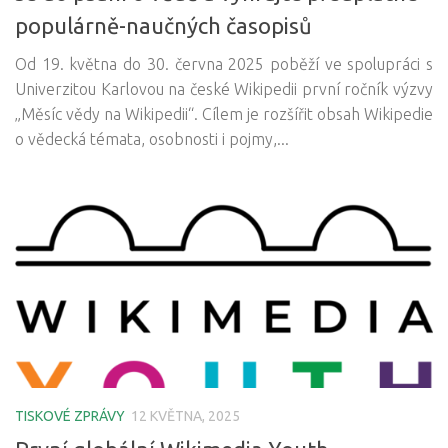
populárně-naučných časopisů
Od 19. května do 30. června 2025 poběží ve spolupráci s
Univerzitou Karlovou na české Wikipedii první ročník výzvy
„Měsíc vědy na Wikipedii“. Cílem je rozšířit obsah Wikipedie
o vědecká témata, osobnosti i pojmy,...
TISKOVÉ ZPRÁVY
12 KVĚTNA, 2025