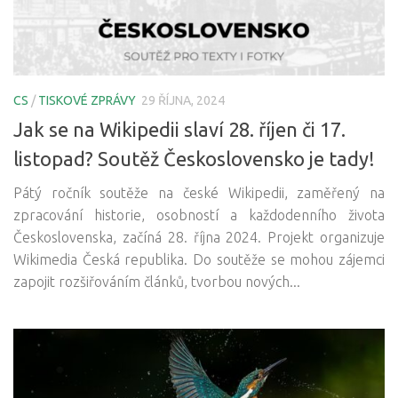
CS
/
TISKOVÉ ZPRÁVY
29 ŘÍJNA, 2024
Jak se na Wikipedii slaví 28. říjen či 17.
listopad? Soutěž Československo je tady!
Pátý ročník soutěže na české Wikipedii, zaměřený na
zpracování historie, osobností a každodenního života
Československa, začíná 28. října 2024. Projekt organizuje
Wikimedia Česká republika. Do soutěže se mohou zájemci
zapojit rozšiřováním článků, tvorbou nových...