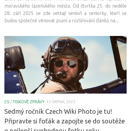
moravského lázeňského města. Od čtvrtka 25. do neděle
28. září 2025 se zde setkají senioři a seniorky, kteří se
budou společně věnovat psaní a rozšiřování článků na...
CS
/
TISKOVÉ ZPRÁVY
13 SRPNA, 2025
Sedmý ročník Czech Wiki Photo je tu!
Připravte si foťák a zapojte se do soutěže
o nejlepší svobodnou fotku roku