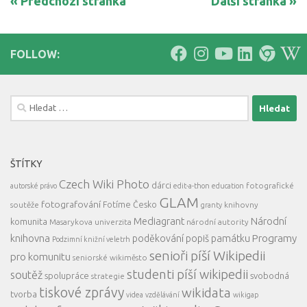
« Předchozí stránka
Další stránka »
FOLLOW:
Vyhledávání
ŠTÍTKY
Czech Wiki Photo
dárci
fotografické
autorské právo
edit-a-thon
education
GLAM
fotografování
Fotíme Česko
soutěže
knihovny
granty
Mediagrant
Národní
komunita
Masarykova univerzita
národní autority
knihovna
Programy
poděkování
popiš památku
Podzimní knižní veletrh
senioři píší Wikipedii
pro komunitu
seniorské wikiměsto
studenti píší wikipedii
soutěž
spolupráce
svobodná
strategie
tiskové zprávy
wikidata
tvorba
videa
vzdělávání
wikigap