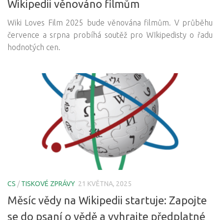
Wikipedii věnováno filmům
Wiki Loves Film 2025 bude věnována filmům. V průběhu
července a srpna probíhá soutěž pro WIkipedisty o řadu
hodnotých cen.
CS
/
TISKOVÉ ZPRÁVY
21 KVĚTNA, 2025
Měsíc vědy na Wikipedii startuje: Zapojte
se do psaní o vědě a vyhrajte předplatné