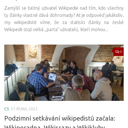
Zamýšlí se běžný uživatel Wikipedie nad tím, kdo všechny
ty články vlastně dává dohromady? Ať je odpověď jakákoliv,
my wikipedisté víme, že za statisíci články na české
Wikipedii stojí velká „parta“ uživatelů, kteří mohou...
0
CS
31 ŘÍJNA, 2022
Podzimní setkávání wikipedistů začala:
Wikiporadna, Wikisrazy a Wikikluby