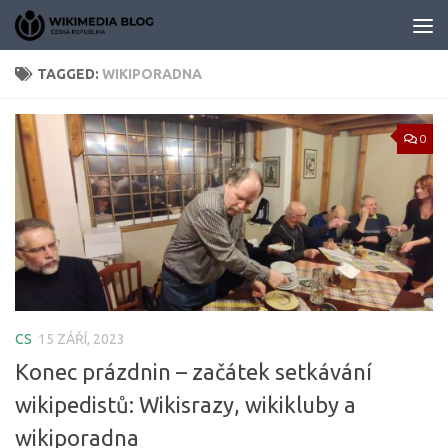
Skip to content
TAGGED:
WIKIPORADNA
0
CS
15 ZÁŘÍ, 2023
Konec prázdnin – začátek setkávání
wikipedistů: Wikisrazy, wikikluby a
wikiporadna