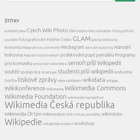
ŠTÍTKY
Czech Wiki Photo
dárci
fotografické
autorské právo
edit-a-thon
education
GLAM
fotografování
Fotíme Česko
soutěže
knihovny
granty
Mediagrant
Národní
komunita
Masarykova univerzita
národní autority
knihovna
Programy
poděkování
popiš památku
Podzimní knižní veletrh
senioři píší Wikipedii
pro komunitu
seniorské wikiměsto
studenti píší wikipedii
soutěž
spolupráce
svobodná
strategie
tiskové zprávy
wikidata
tvorba
videa
vzdělávání
wikigap
Wikimedia Commons
Wikikonference
Wikimania
Wikimedia Foundation
wikimedia hackathon
Wikimedia Česká republika
Wikimedia ČR tým
wikiměsto
Wikimedium
Wiki miluje památky
Wikipedie
workshop
wikipedista rezident