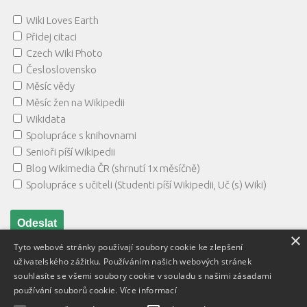
Wiki Loves Earth
Přidej citaci
Czech Wiki Photo
Česloslovensko
Měsíc vědy
Měsíc žen na Wikipedii
Wikidata
Spolupráce s knihovnami
Senioři píší Wikipedii
Blog Wikimedia ČR (shrnutí 1x měsíčně)
Spolupráce s učiteli (Studenti píší Wikipedii, Uč (s) Wiki)
×
Tyto webové stránky používají soubory cookie ke zlepšení
uživatelského zážitku. Používáním našich webových stránek
souhlasíte se všemi soubory cookie v souladu s našimi zásadami
používání souborů cookie.
Více informací