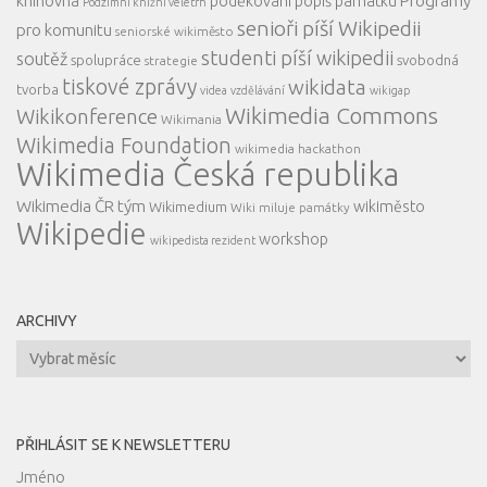
knihovna
Programy
poděkování
popiš památku
Podzimní knižní veletrh
senioři píší Wikipedii
pro komunitu
seniorské wikiměsto
studenti píší wikipedii
soutěž
spolupráce
svobodná
strategie
tiskové zprávy
wikidata
tvorba
videa
vzdělávání
wikigap
Wikimedia Commons
Wikikonference
Wikimania
Wikimedia Foundation
wikimedia hackathon
Wikimedia Česká republika
Wikimedia ČR tým
wikiměsto
Wikimedium
Wiki miluje památky
Wikipedie
workshop
wikipedista rezident
ARCHIVY
Archivy
PŘIHLÁSIT SE K NEWSLETTERU
Jméno