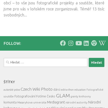
obcí – to vše jsou fotografické projekty a soutěže, které
jsme pro vás v loňském roce zorganizovali. Téměř 13 tisíc
svobodných...
FOLLOW:
Vyhledávání
ŠTÍTKY
Czech Wiki Photo
dárci
fotografické
autorské právo
edit-a-thon
education
GLAM
fotografování
Fotíme Česko
soutěže
knihovny
granty
Mediagrant
Národní
komunita
Masarykova univerzita
národní autority