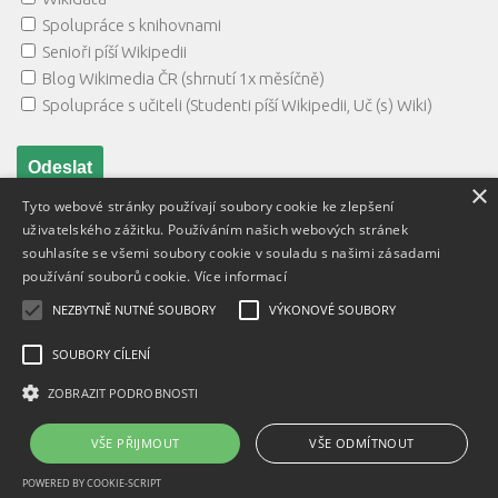
Spolupráce s knihovnami
Senioři píší Wikipedii
Blog Wikimedia ČR (shrnutí 1x měsíčně)
Spolupráce s učiteli (Studenti píší Wikipedii, Uč (s) Wiki)
×
Tyto webové stránky používají soubory cookie ke zlepšení
uživatelského zážitku. Používáním našich webových stránek
souhlasíte se všemi soubory cookie v souladu s našimi zásadami
používání souborů cookie.
Více informací
NEZBYTNĚ NUTNÉ SOUBORY
VÝKONOVÉ SOUBORY
Textový obsah je zveřejněn pod licencí
Creative Commons BY
3.0 CZ
, licence vložených materiálů mohou být jiné a jsou
SOUBORY CÍLENÍ
uvedeny u těchto materiálů.
ZOBRAZIT PODROBNOSTI
Powered by
- Designed with
Hueman Pro
VŠE PŘIJMOUT
VŠE ODMÍTNOUT
POWERED BY COOKIE-SCRIPT