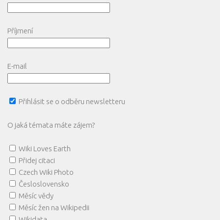
Příjmení
E-mail
Přihlásit se o odběru newsletteru
O jaká témata máte zájem?
Wiki Loves Earth
Přidej citaci
Czech Wiki Photo
Česloslovensko
Měsíc vědy
Měsíc žen na Wikipedii
Wikidata