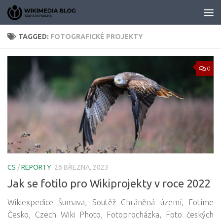
Skip to content
TAGGED:
FOTOGRAFICKÉ PROJEKTY
0
CS
/
REPORTY
26 BŘEZNA, 2023
Jak se fotilo pro Wikiprojekty v roce 2022
Wikiexpedice Šumava, Soutěž Chráněná území, Fotíme
Česko, Czech Wiki Photo, Fotoprocházka, Foto českých