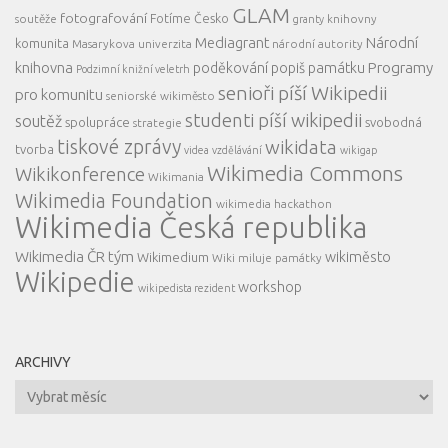
GLAM
fotografování
Fotíme Česko
soutěže
knihovny
granty
Mediagrant
Národní
komunita
Masarykova univerzita
národní autority
knihovna
Programy
poděkování
popiš památku
Podzimní knižní veletrh
senioři píší Wikipedii
pro komunitu
seniorské wikiměsto
studenti píší wikipedii
soutěž
spolupráce
svobodná
strategie
tiskové zprávy
wikidata
tvorba
videa
vzdělávání
wikigap
Wikimedia Commons
Wikikonference
Wikimania
Wikimedia Foundation
wikimedia hackathon
Wikimedia Česká republika
Wikimedia ČR tým
wikiměsto
Wikimedium
Wiki miluje památky
Wikipedie
workshop
wikipedista rezident
ARCHIVY
Archivy