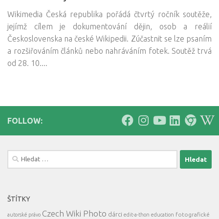
Wikimedia Česká republika pořádá čtvrtý ročník soutěže,
jejímž cílem je dokumentování dějin, osob a reálií
Československa na české Wikipedii. Zúčastnit se lze psaním
a rozšiřováním článků nebo nahráváním fotek. Soutěž trvá
od 28. 10....
FOLLOW:
Vyhledávání
ŠTÍTKY
Czech Wiki Photo
dárci
fotografické
autorské právo
edit-a-thon
education