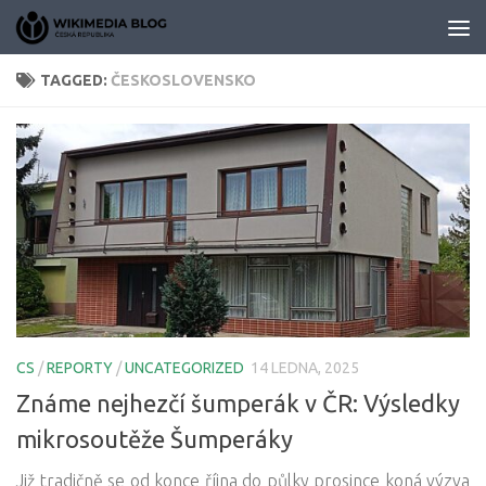
Skip to content
TAGGED:
ČESKOSLOVENSKO
CS
/
REPORTY
/
UNCATEGORIZED
14 LEDNA, 2025
Známe nejhezčí šumperák v ČR: Výsledky
mikrosoutěže Šumperáky
Již tradičně se od konce října do půlky prosince koná výzva