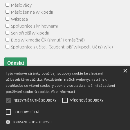
Měsíc vědy
Měsíc žen na Wikipedii
Wikidata
Spolupráce s knihovnami
Senioři píší Wikipedii
Blog Wikimedia ČR (shrnutí 1x měsíčně)
Spolupráce s učiteli (Studenti píší Wikipedii, Uč (s) Wiki)
×
Tyto webové stránky používají soubory cookie ke zlepšení
uživatelského zážitku. Používáním našich webových stránek
souhlasíte se všemi soubory cookie v souladu s našimi zásadami
používání souborů cookie.
Více informací
NEZBYTNĚ NUTNÉ SOUBORY
VÝKONOVÉ SOUBORY
Textový obsah je zveřejněn pod licencí
Creative Commons BY
3.0 CZ
, licence vložených materiálů mohou být jiné a jsou
SOUBORY CÍLENÍ
uvedeny u těchto materiálů.
ZOBRAZIT PODROBNOSTI
Powered by
- Designed with
Hueman Pro