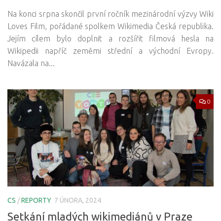
Na konci srpna skončil první ročník mezinárodní výzvy Wiki
Loves Film, pořádané spolkem Wikimedia Česká republika.
Jejím cílem bylo doplnit a rozšířit filmová hesla na
Wikipedii napříč zeměmi střední a východní Evropy.
Navázala na...
0
CS
/
REPORTY
7 ÚNORA, 2024
Setkání mladých wikimediánů v Praze