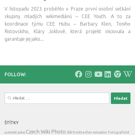
V listopadu 2023 proběhlo v Praze první osobní setkání
skupiny mladých wikimediánů – CEE Youth. A to za
koordinace týmu CEE Hubu – Barbary Klen, Toniho
Ristovskiho, Kláry Joklové, která projekt iniciovala a
garantuje jej jako...
FOLLOW:
Vyhledávání
ŠTÍTKY
Czech Wiki Photo
dárci
fotografické
autorské právo
edit-a-thon
education