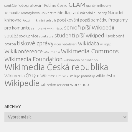
GLAM
fotografování
Fotíme Česko
soutěže
knihovny
granty
Mediagrant
Národní
komunita
Masarykova univerzita
národní autority
knihovna
Programy
poděkování
popiš památku
Podzimní knižní veletrh
senioři píší Wikipedii
pro komunitu
seniorské wikiměsto
studenti píší wikipedii
soutěž
spolupráce
svobodná
strategie
tiskové zprávy
wikidata
tvorba
videa
vzdělávání
wikigap
Wikimedia Commons
Wikikonference
Wikimania
Wikimedia Foundation
wikimedia hackathon
Wikimedia Česká republika
Wikimedia ČR tým
wikiměsto
Wikimedium
Wiki miluje památky
Wikipedie
workshop
wikipedista rezident
ARCHIVY
Archivy