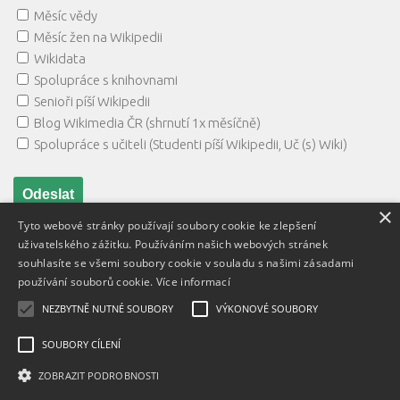
Měsíc vědy
Měsíc žen na Wikipedii
Wikidata
Spolupráce s knihovnami
Senioři píší Wikipedii
Blog Wikimedia ČR (shrnutí 1x měsíčně)
Spolupráce s učiteli (Studenti píší Wikipedii, Uč (s) Wiki)
×
Tyto webové stránky používají soubory cookie ke zlepšení
uživatelského zážitku. Používáním našich webových stránek
souhlasíte se všemi soubory cookie v souladu s našimi zásadami
používání souborů cookie.
Více informací
NEZBYTNĚ NUTNÉ SOUBORY
VÝKONOVÉ SOUBORY
Textový obsah je zveřejněn pod licencí
Creative Commons BY
3.0 CZ
, licence vložených materiálů mohou být jiné a jsou
SOUBORY CÍLENÍ
uvedeny u těchto materiálů.
ZOBRAZIT PODROBNOSTI
Powered by
- Designed with
Hueman Pro