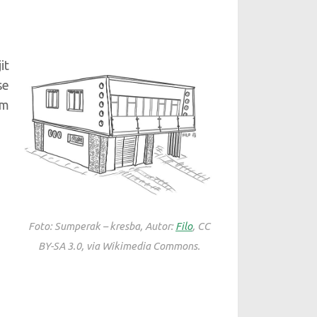
it
se
ým
Foto: Sumperak – kresba, Autor:
Filo
, CC
BY-SA 3.0, via Wikimedia Commons.