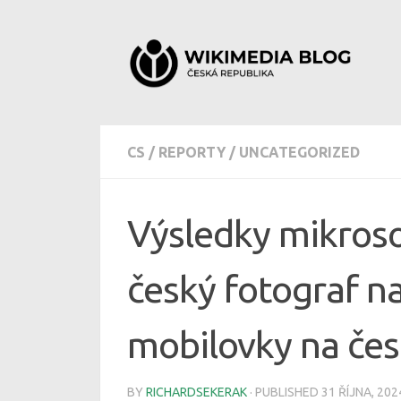
Skip to content
CS
/
REPORTY
/
UNCATEGORIZED
Výsledky mikroso
český fotograf na
mobilovky na čes
BY
RICHARDSEKERAK
· PUBLISHED
31 ŘÍJNA, 202