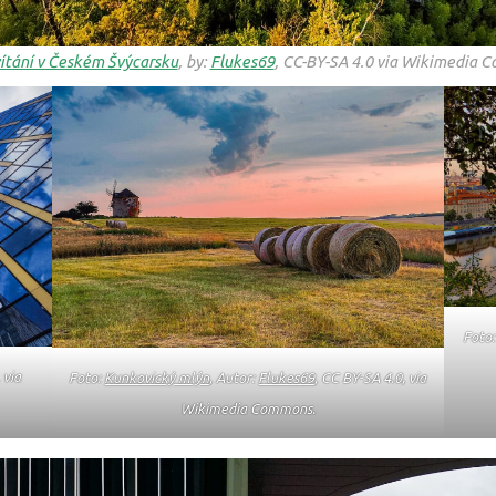
ítání v Českém Švýcarsku
, by:
Flukes69
, CC-BY-SA 4.0 via Wikimedia 
Foto
 via
Foto:
Kunkovický mlýn
, Autor:
Flukes69
, CC BY-SA 4.0, via
Wikimedia Commons.