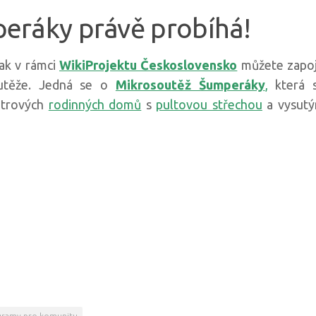
eráky právě probíhá!
tak v rámci
WikiProjektu Československo
můžete zapoj
soutěže. Jedná se o
Mikrosoutěž Šumperáky
,
která 
atrových
rodinných domů
s
pultovou střechou
a vysut
gramy pro komunitu