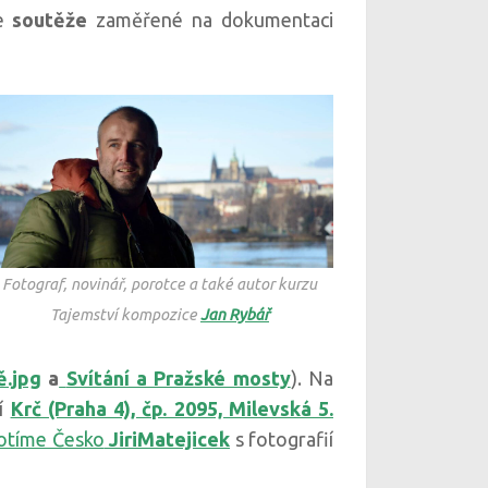
se
soutěže
zaměřené na dokumentaci
Fotograf, novinář, porotce a také autor kurzu
Tajemství kompozice
Jan Rybář
.jpg
a
Svítání a Pražské mosty
). Na
ií
Krč (Praha 4), čp. 2095, Milevská 5.
otíme Česko
JiriMatejicek
s fotografií