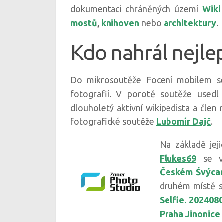
dokumentaci chráněných území
Wiki
mostů
,
knihoven
nebo
architektury
.
Kdo nahrál nejlep
Do mikrosoutěže Focení mobilem se 
fotografií. V porotě soutěže used
dlouholetý aktivní wikipedista a člen
fotografické soutěže
Lubomír Dajč
.
Na základě jej
Flukes69
se vš
Českém Śvýca
druhém místě se
Selfie. 202408
Praha Jinonice