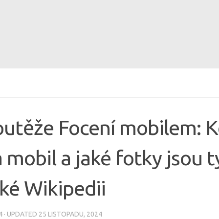
utěže Focení mobilem: Kd
 mobil a jaké fotky jsou t
ké Wikipedii
4
· UPDATED
25 LISTOPADU, 2024