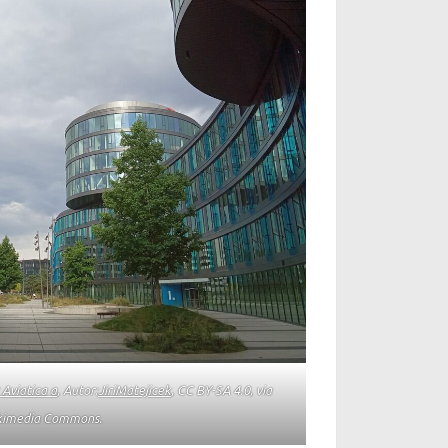
 Aviatica a
, Autor:
JiriMatejicek
, CC BY-SA 4.0, via
kimedia Commons.