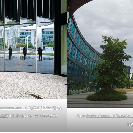
lacement:same-cell;}Krč (Praha 4), čp.
UDET
, CC BY-SA 4.0, via Wikimedia
Foto:
Praha Jinonice U Trezorky 2
Wi