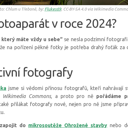
to: Chlum u Třeboně, by:
Flukes69
, CC-BY-SA 4.0 via Wikimedia Commo
fotoaparát v roce 2024?
n, který máte vždy u sebe“
se nesla podzimní fotografi
že na pořízení pěkné fotky je potřeba drahý foťák za d
ivní fotografy
ika
jsme si vědomi přínosu fotografů, kteří nahrávají 
u
Wikimedia Commons
, a proto pro ně
pořádáme pr
také přilákat fotografy nové, nejen pro ně jsme připra
ku.
zapojit do
mikrosoutěže Ohrožené stavby
nebo do