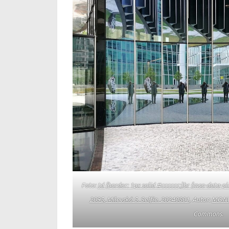
Foto:
td {border: 1px solid #cccccc;}br {mso-data-p
2095, Milevská 5. Selfie. 20240801
, Autor:
MON
Commons.