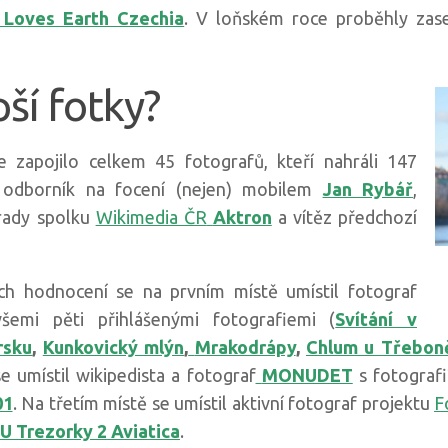
 Loves Earth Czechia
. V loňském roce proběhly za
ší fotky?
zapojilo celkem 45 fotografů, kteří nahráli 147
l odborník na focení (nejen) mobilem
Jan Rybář
,
 rady spolku
Wikimedia ČR
Aktron
a vítěz předchozí
ich hodnocení se na prvním místě umístil fotograf
emi pěti přihlášenými fotografiemi (
Svítání v
rsku
,
Kunkovický mlýn
,
Mrakodrápy
,
Chlum u Třeboně
 umístil wikipedista a fotograf
MONUDET
s fotograf
01
. Na třetím místě se umístil aktivní fotograf projektu
F
 U Trezorky 2 Aviatica
.