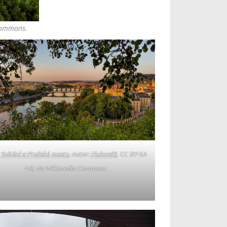
Commons.
:
Svítání a Pražské mosty
, Autor:
Flukes69
, CC BY-SA
4.0, via Wikimedia Commons.