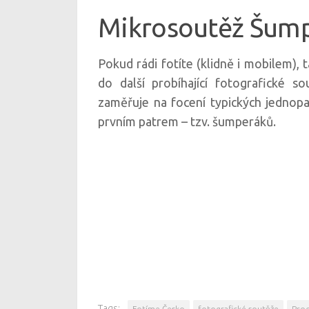
Mikrosoutěž Šump
Pokud rádi fotíte (klidně i mobilem), 
do další probíhající fotografické 
zaměřuje na focení typických jednop
prvním patrem – tzv. šumperáků.
Tags:
Fotíme Česko
fotografické soutěže
Pro