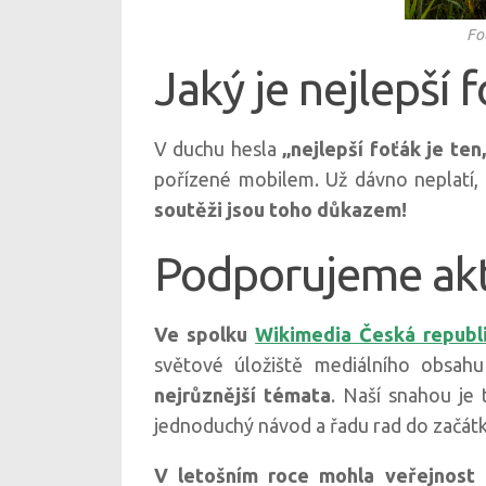
Fo
Jaký je nejlepší 
V duchu hesla
„nejlepší foťák je te
pořízené mobilem. Už dávno neplatí, 
soutěži jsou toho důkazem!
Podporujeme akt
Ve spolku
Wikimedia Česká republ
světové úložiště mediálního obsah
nejrůznější témata
. Naší snahou je 
jednoduchý návod a řadu rad do začát
V letošním roce mohla veřejnost 