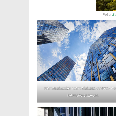
Foto:
Sv
Foto:
Mrakodrápy
, Autor:
Flukes69
, CC BY-SA 4.0,
Wikimedia Commons.