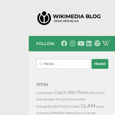
Skip to content
FOLLOW:
Vyhledávání
ŠTÍTKY
Czech Wiki Photo
dárci
autorské právo
edit-a-
fotografické soutěže
thon
education
GLAM
fotografování
Fotíme Česko
granty
komunita
knihovny
Masarykova univerzita