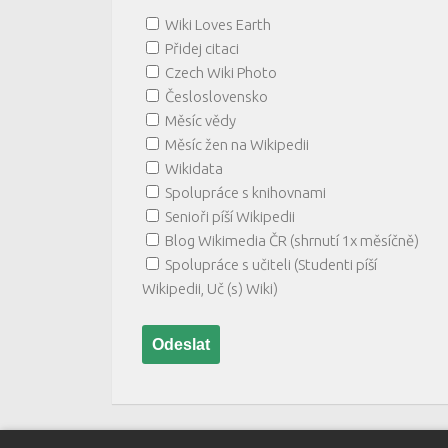
Wiki Loves Earth
Přidej citaci
Czech Wiki Photo
Česloslovensko
Měsíc vědy
Měsíc žen na Wikipedii
Wikidata
Spolupráce s knihovnami
Senioři píší Wikipedii
Blog Wikimedia ČR (shrnutí 1x měsíčně)
Spolupráce s učiteli (Studenti píší
Wikipedii, Uč (s) Wiki)