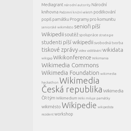
Mediagrant
Národní
národní autority
knihovna
poděkování
Podzimní knižní veletrh
Programy pro komunitu
popiš památku
senioři píší
seniorské wikiměsto
Wikipedii
soutěž
spolupráce
strategie
studenti píší wikipedii
svobodná tvorba
tiskové zprávy
wikidata
videa
vzdělávání
Wikikonference
Wikimania
wikigap
Wikimedia Commons
Wikimedia Foundation
wikimedia
Wikimedia
hackathon
Česká republika
Wikimedia
ČR tým
Wikimedium
Wiki miluje památky
Wikipedie
wikiměsto
wikipedista
workshop
rezident