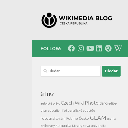
Skip to content
FOLLOW:
Vyhledávání
ŠTÍTKY
Czech Wiki Photo
dárci
autorské právo
edit-a-
fotografické soutěže
thon
education
GLAM
fotografování
Fotíme Česko
granty
komunita
knihovny
Masarykova univerzita