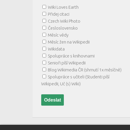
Wiki Loves Earth
Přidej citaci
Czech Wiki Photo
Česloslovensko
Měsíc vědy
Měsíc žen na Wikipedii
Wikidata
Spolupráce s knihovnami
Senioři píší Wikipedii
Blog Wikimedia ČR (shrnutí 1x měsíčně)
Spolupráce s učiteli (Studenti píší
Wikipedii, Uč (s) Wiki)