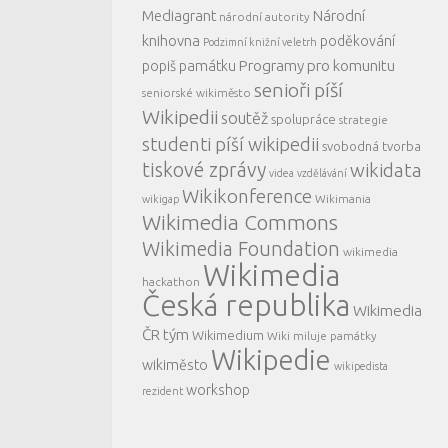
Mediagrant
Národní
národní autority
knihovna
poděkování
Podzimní knižní veletrh
Programy pro komunitu
popiš památku
senioři píší
seniorské wikiměsto
Wikipedii
soutěž
spolupráce
strategie
studenti píší wikipedii
svobodná tvorba
tiskové zprávy
wikidata
videa
vzdělávání
Wikikonference
Wikimania
wikigap
Wikimedia Commons
Wikimedia Foundation
wikimedia
Wikimedia
hackathon
Česká republika
Wikimedia
ČR tým
Wikimedium
Wiki miluje památky
Wikipedie
wikiměsto
wikipedista
workshop
rezident