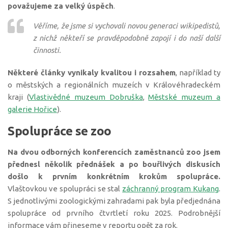
považujeme za velký úspěch
.
Věříme, že jsme si vychovali novou generaci wikipedistů,
z nichž někteří se pravděpodobně zapojí i do naší další
činnosti.
Některé články vynikaly kvalitou i rozsahem
, například ty
o městských a regionálních muzeích v Královéhradeckém
kraji (
Vlastivědné muzeum Dobruška
,
Městské muzeum a
galerie Hořice
).
Spolupráce se zoo
Na dvou odborných konferencích zaměstnanců zoo jsem
přednesl několik přednášek a po bouřlivých diskusích
došlo k prvním konkrétním krokům spolupráce.
Vlaštovkou ve spolupráci se stal
záchranný program Kukang
.
S jednotlivými zoologickými zahradami pak byla předjednána
spolupráce od prvního čtvrtletí roku 2025. Podrobnější
informace vám přineseme v reportu opět za rok.