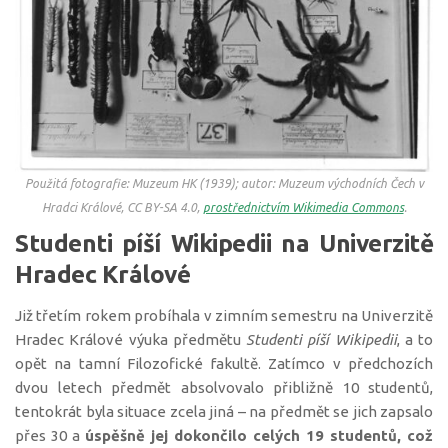
Použitá fotografie: Muzeum HK (1939); autor: Muzeum východních Čech v
Hradci Králové, CC BY-SA 4.0,
prostřednictvím Wikimedia Commons
.
Studenti píší Wikipedii na Univerzitě
Hradec Králové
Již třetím rokem probíhala v zimním semestru na Univerzitě
Hradec Králové výuka předmětu
Studenti píší Wikipedii
, a to
opět na tamní Filozofické fakultě. Zatímco v předchozích
dvou letech předmět absolvovalo přibližně 10 studentů,
tentokrát byla situace zcela jiná – na předmět se jich zapsalo
přes 30 a
úspěšně jej dokončilo celých 19 studentů, což