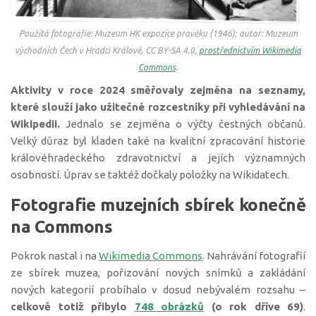
Použitá fotografie: Muzeum HK expozice pravěku (1946); autor: Muzeum
východních Čech v Hradci Králové, CC BY-SA 4.0,
prostřednictvím Wikimedia
Commons
.
Aktivity v roce 2024 směřovaly zejména na seznamy,
které slouží jako užitečné rozcestníky při vyhledávání na
Wikipedii.
Jednalo se zejména o výčty čestných občanů.
Velký důraz byl kladen také na kvalitní zpracování historie
královéhradeckého zdravotnictví a jejích významných
osobností. Úprav se taktéž dočkaly položky na Wikidatech.
Fotografie muzejních sbírek konečně
na Commons
Pokrok nastal i na
Wikimedia Commons
. Nahrávání fotografií
ze sbírek muzea, pořizování nových snímků a zakládání
nových kategorií probíhalo v dosud nebývalém rozsahu –
celkově totiž přibylo
748 obrázků
(o rok dříve 69)
.