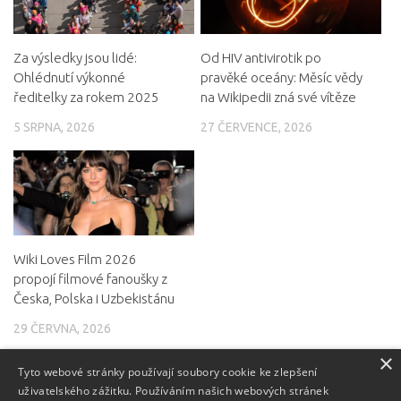
Za výsledky jsou lidé:
Od HIV antivirotik po
Ohlédnutí výkonné
pravěké oceány: Měsíc vědy
ředitelky za rokem 2025
na Wikipedii zná své vítěze
5 SRPNA, 2026
27 ČERVENCE, 2026
Wiki Loves Film 2026
propojí filmové fanoušky z
Česka, Polska i Uzbekistánu
29 ČERVNA, 2026
×
Tyto webové stránky používají soubory cookie ke zlepšení
uživatelského zážitku. Používáním našich webových stránek