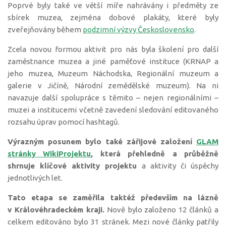
Poprvé byly také ve větší míře nahrávány i předměty ze
sbírek muzea, zejména dobové plakáty, které byly
zveřejňovány během
podzimní výzvy Československo
.
Zcela novou formou aktivit pro nás byla školení pro další
zaměstnance muzea a jiné paměťové instituce (KRNAP a
jeho muzea, Muzeum Náchodska, Regionální muzeum a
galerie v Jičíně, Národní zemědělské muzeum). Na ni
navazuje další spolupráce s těmito – nejen regionálními –
muzei a institucemi včetně zavedení sledování editovaného
rozsahu úprav pomocí hashtagů.
Výrazným posunem bylo také zářijové založení
GLAM
stránky WikiProjektu
, která přehledně a průběžně
shrnuje klíčové aktivity projektu
a aktivity či úspěchy
jednotlivých let.
Tato etapa se zaměřila taktéž především na lázně
v Královéhradeckém kraji.
Nově bylo založeno 12 článků a
celkem editováno bylo 31 stránek. Mezi nové články patřily