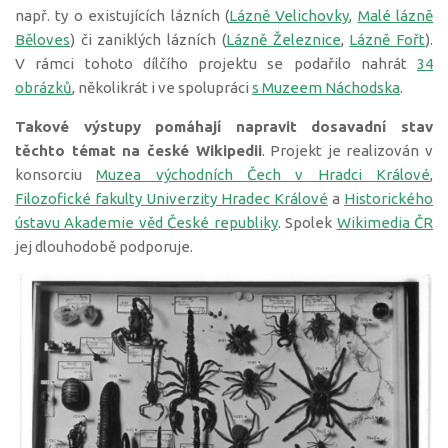
např. ty o existujících lázních (
Lázně Velichovky
,
Malé lázně
Běloves
) či zaniklých lázních (
Lázně Železnice
,
Lázně Fořt
).
V rámci tohoto dílčího projektu se podařilo nahrát
34
obrázků
, několikrát i ve spolupráci
s Muzeem Náchodska
.
Takové výstupy pomáhají napravit dosavadní stav
těchto témat na české Wikipedii
. Projekt je realizován v
konsorciu
Muzea východních Čech v Hradci Králové
,
Filozofické fakulty Univerzity Hradec Králové
a
Historického
ústavu Akademie věd České republiky
. Spolek
Wikimedia ČR
jej dlouhodobě podporuje.