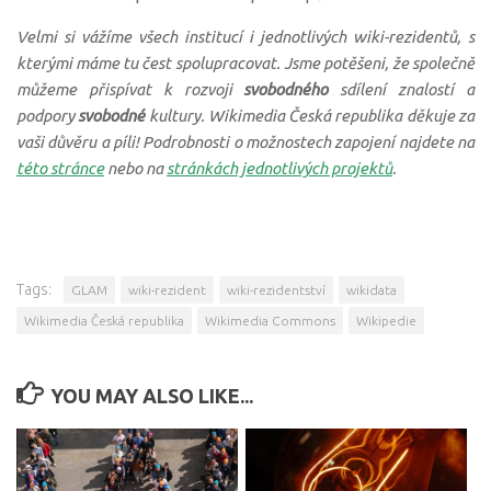
Velmi si vážíme všech institucí i jednotlivých wiki-rezidentů, s
kterými máme tu čest spolupracovat. Jsme potěšeni, že společně
můžeme přispívat k rozvoji
svobodného
sdílení znalostí a
podpory
svobodné
kultury. Wikimedia Česká republika děkuje za
vaši důvěru a píli! Podrobnosti o možnostech zapojení najdete na
této stránce
nebo na
stránkách jednotlivých projektů
.
Tags:
GLAM
wiki-rezident
wiki-rezidentství
wikidata
Wikimedia Česká republika
Wikimedia Commons
Wikipedie
YOU MAY ALSO LIKE...