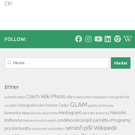
ČR?
FOLLOW:
Vyhledávání
ŠTÍTKY
Czech Wiki Photo
dárci
fotografické
autorské právo
edit-a-thon
education
GLAM
fotografování
Fotíme Česko
soutěže
knihovny
granty
Mediagrant
Národní
komunita
Masarykova univerzita
národní autority
knihovna
Programy
poděkování
popiš památku
Podzimní knižní veletrh
senioři píší Wikipedii
pro komunitu
seniorské wikiměsto