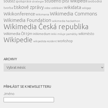
studenti píší wikipedii
soutěž
spolupráce
svobodná
strategie
tiskové zprávy
wikidata
tvorba
videa
vzdělávání
wikigap
Wikimedia Commons
Wikikonference
Wikimania
Wikimedia Foundation
wikimedia hackathon
Wikimedia Česká republika
Wikimedia ČR tým
wikiměsto
Wikimedium
Wiki miluje památky
Wikipedie
workshop
wikipedista rezident
ARCHIVY
Archivy
PŘIHLÁSIT SE K NEWSLETTERU
Jméno