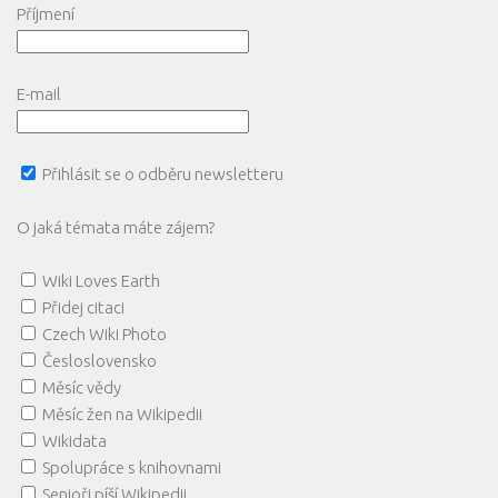
Příjmení
E-mail
Přihlásit se o odběru newsletteru
O jaká témata máte zájem?
Wiki Loves Earth
Přidej citaci
Czech Wiki Photo
Česloslovensko
Měsíc vědy
Měsíc žen na Wikipedii
Wikidata
Spolupráce s knihovnami
Senioři píší Wikipedii