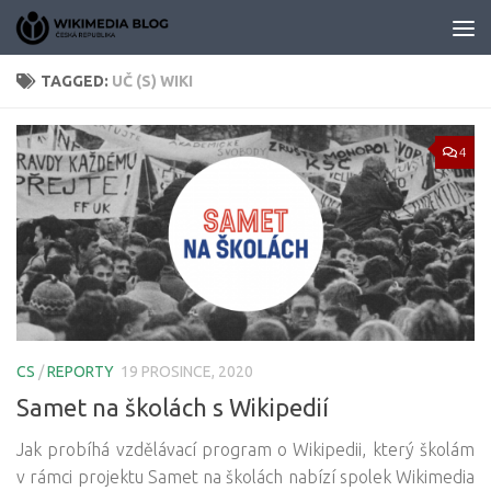
Skip to content
TAGGED:
UČ (S) WIKI
4
CS
/
REPORTY
19 PROSINCE, 2020
Samet na školách s Wikipedií
Jak probíhá vzdělávací program o Wikipedii, který školám
v rámci projektu Samet na školách nabízí spolek Wikimedia