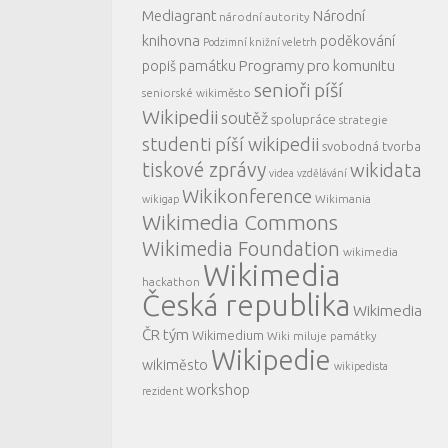
Mediagrant
Národní
národní autority
knihovna
poděkování
Podzimní knižní veletrh
Programy pro komunitu
popiš památku
senioři píší
seniorské wikiměsto
Wikipedii
soutěž
spolupráce
strategie
studenti píší wikipedii
svobodná tvorba
tiskové zprávy
wikidata
videa
vzdělávání
Wikikonference
Wikimania
wikigap
Wikimedia Commons
Wikimedia Foundation
wikimedia
Wikimedia
hackathon
Česká republika
Wikimedia
ČR tým
Wikimedium
Wiki miluje památky
Wikipedie
wikiměsto
wikipedista
workshop
rezident