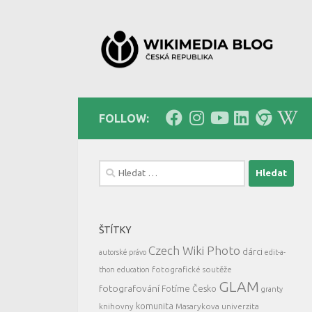
Skip to content
FOLLOW:
Vyhledávání
ŠTÍTKY
Czech Wiki Photo
dárci
autorské právo
edit-a-
fotografické soutěže
thon
education
GLAM
fotografování
Fotíme Česko
granty
komunita
knihovny
Masarykova univerzita