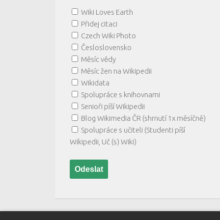
Wiki Loves Earth
Přidej citaci
Czech Wiki Photo
Česloslovensko
Měsíc vědy
Měsíc žen na Wikipedii
Wikidata
Spolupráce s knihovnami
Senioři píší Wikipedii
Blog Wikimedia ČR (shrnutí 1x měsíčně)
Spolupráce s učiteli (Studenti píší
Wikipedii, Uč (s) Wiki)