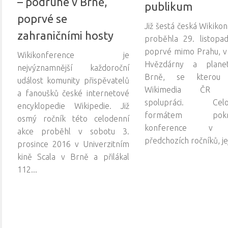
– podruhé v Brně,
publikum
poprvé se
Již šestá česká Wikiko
zahraničními hosty
proběhla 29. listopa
poprvé mimo Prahu, v
Wikikonference je
Hvězdárny a plane
nejvýznamnější každoroční
Brně, se kterou 
událost komunity přispěvatelů
Wikimedia ČR n
a fanoušků české internetové
spolupráci. Celo
encyklopedie Wikipedie. Již
formátem pokra
osmý ročník této celodenní
konference v t
akce proběhl v sobotu 3.
předchozích ročníků, její
prosince 2016 v Univerzitním
kině Scala v Brně a přilákal
112...