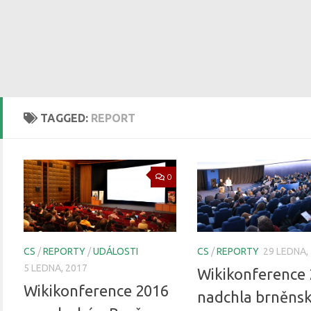
TAGGED:
REPORT
0
CS
/
REPORTY
/
UDÁLOSTI
CS
/
REPORTY
29 LEDNA,
5 LEDNA, 2017
Wikikonference
Wikikonference 2016
nadchla brněns