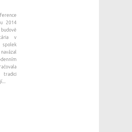
nference
du 2014
 budově
tária v
spolek
avázal
denním
čovala
radici
...