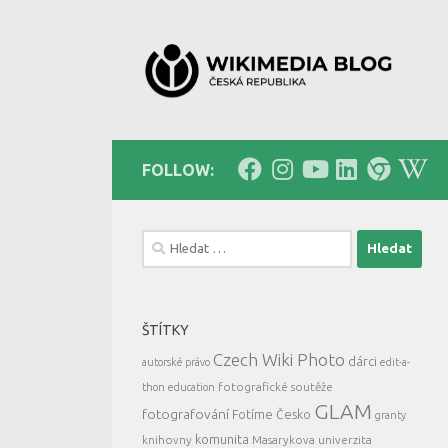
Skip to content
FOLLOW:
Vyhledávání
ŠTÍTKY
Czech Wiki Photo
dárci
autorské právo
edit-a-
fotografické soutěže
thon
education
GLAM
fotografování
Fotíme Česko
granty
komunita
knihovny
Masarykova univerzita