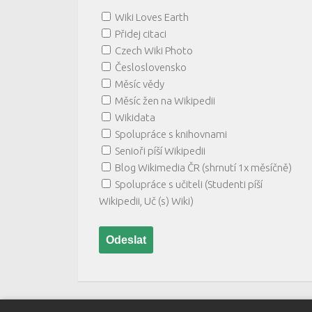
Wiki Loves Earth
Přidej citaci
Czech Wiki Photo
Česloslovensko
Měsíc vědy
Měsíc žen na Wikipedii
Wikidata
Spolupráce s knihovnami
Senioři píší Wikipedii
Blog Wikimedia ČR (shrnutí 1x měsíčně)
Spolupráce s učiteli (Studenti píší
Wikipedii, Uč (s) Wiki)