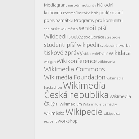
Mediagrant
Národní
národní autority
knihovna
poděkování
Podzimní knižní veletrh
Programy pro komunitu
popiš památku
senioři píší
seniorské wikiměsto
Wikipedii
soutěž
spolupráce
strategie
studenti píší wikipedii
svobodná tvorba
tiskové zprávy
wikidata
videa
vzdělávání
Wikikonference
Wikimania
wikigap
Wikimedia Commons
Wikimedia Foundation
wikimedia
Wikimedia
hackathon
Česká republika
Wikimedia
ČR tým
Wikimedium
Wiki miluje památky
Wikipedie
wikiměsto
wikipedista
workshop
rezident