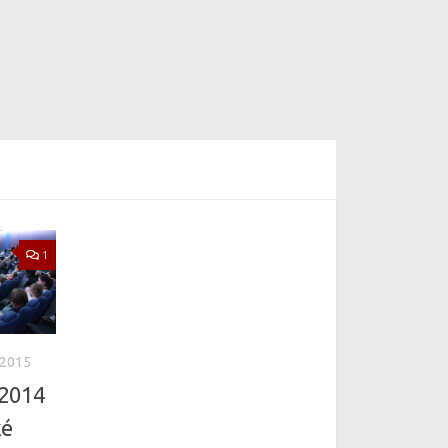
1
 2015
 2014
ké