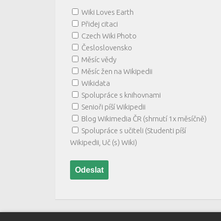
Wiki Loves Earth
Přidej citaci
Czech Wiki Photo
Česloslovensko
Měsíc vědy
Měsíc žen na Wikipedii
Wikidata
Spolupráce s knihovnami
Senioři píší Wikipedii
Blog Wikimedia ČR (shrnutí 1x měsíčně)
Spolupráce s učiteli (Studenti píší
Wikipedii, Uč (s) Wiki)