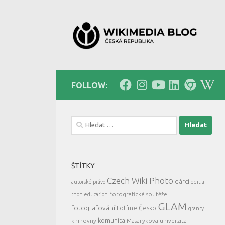
Skip to content
FOLLOW:
Vyhledávání
ŠTÍTKY
Czech Wiki Photo
dárci
autorské právo
edit-a-
fotografické soutěže
thon
education
GLAM
fotografování
Fotíme Česko
granty
komunita
knihovny
Masarykova univerzita