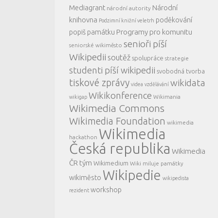
Mediagrant
Národní
národní autority
knihovna
poděkování
Podzimní knižní veletrh
Programy pro komunitu
popiš památku
senioři píší
seniorské wikiměsto
Wikipedii
soutěž
spolupráce
strategie
studenti píší wikipedii
svobodná tvorba
tiskové zprávy
wikidata
videa
vzdělávání
Wikikonference
Wikimania
wikigap
Wikimedia Commons
Wikimedia Foundation
wikimedia
Wikimedia
hackathon
Česká republika
Wikimedia
ČR tým
Wikimedium
Wiki miluje památky
Wikipedie
wikiměsto
wikipedista
workshop
rezident