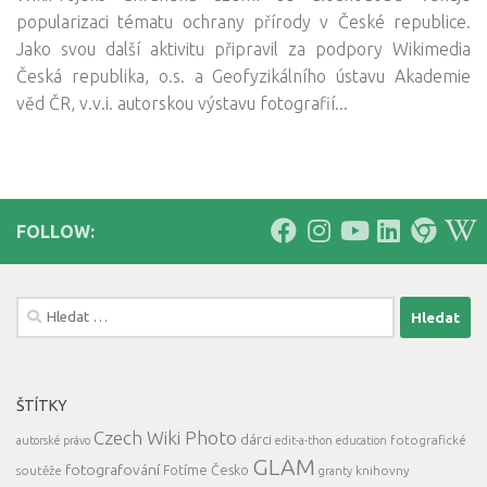
popularizaci tématu ochrany přírody v České republice.
Jako svou další aktivitu připravil za podpory Wikimedia
Česká republika, o.s. a Geofyzikálního ústavu Akademie
věd ČR, v.v.i. autorskou výstavu fotografií...
FOLLOW:
Vyhledávání
ŠTÍTKY
Czech Wiki Photo
dárci
fotografické
autorské právo
edit-a-thon
education
GLAM
fotografování
Fotíme Česko
soutěže
knihovny
granty