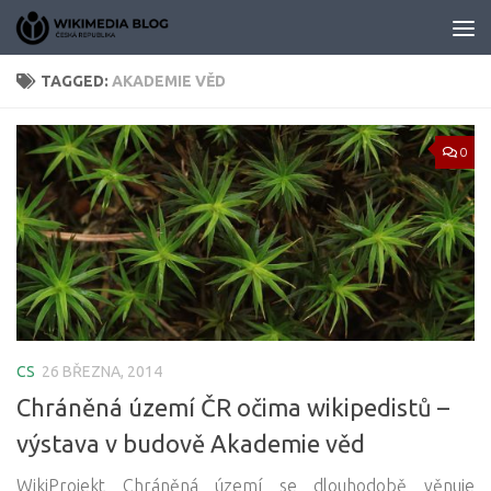
Skip to content
TAGGED:
AKADEMIE VĚD
0
CS
26 BŘEZNA, 2014
Chráněná území ČR očima wikipedistů –
výstava v budově Akademie věd
WikiProjekt Chráněná území se dlouhodobě věnuje