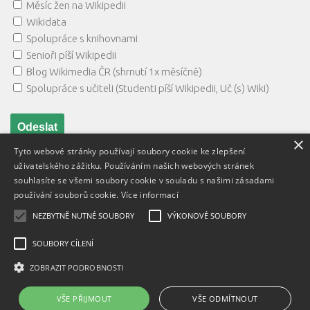
Měsíc žen na Wikipedii
Wikidata
Spolupráce s knihovnami
Senioři píší Wikipedii
Blog Wikimedia ČR (shrnutí 1x měsíčně)
Spolupráce s učiteli (Studenti píší Wikipedii, Uč (s) Wiki)
×
Tyto webové stránky používají soubory cookie ke zlepšení
uživatelského zážitku. Používáním našich webových stránek
souhlasíte se všemi soubory cookie v souladu s našimi zásadami
používání souborů cookie.
Více informací
NEZBYTNĚ NUTNÉ SOUBORY
VÝKONOVÉ SOUBORY
Textový obsah je zveřejněn pod licencí
Creative Commons BY
3.0 CZ
, licence vložených materiálů mohou být jiné a jsou
SOUBORY CÍLENÍ
uvedeny u těchto materiálů.
ZOBRAZIT PODROBNOSTI
Powered by
- Designed with
Hueman Pro
VŠE PŘIJMOUT
VŠE ODMÍTNOUT