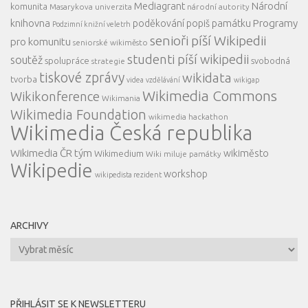
Mediagrant
Národní
komunita
Masarykova univerzita
národní autority
knihovna
Programy
poděkování
popiš památku
Podzimní knižní veletrh
senioři píší Wikipedii
pro komunitu
seniorské wikiměsto
studenti píší wikipedii
soutěž
spolupráce
svobodná
strategie
tiskové zprávy
wikidata
tvorba
videa
vzdělávání
wikigap
Wikimedia Commons
Wikikonference
Wikimania
Wikimedia Foundation
wikimedia hackathon
Wikimedia Česká republika
Wikimedia ČR tým
wikiměsto
Wikimedium
Wiki miluje památky
Wikipedie
workshop
wikipedista rezident
ARCHIVY
Archivy
PŘIHLÁSIT SE K NEWSLETTERU