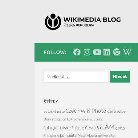
Skip to content
FOLLOW:
Vyhledávání
ŠTÍTKY
Czech Wiki Photo
dárci
autorské právo
edit-a-
fotografické soutěže
thon
education
GLAM
fotografování
Fotíme Česko
granty
komunita
knihovny
Masarykova univerzita