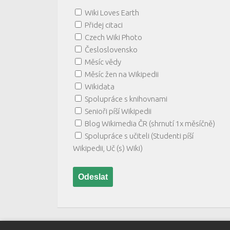
Wiki Loves Earth
Přidej citaci
Czech Wiki Photo
Česloslovensko
Měsíc vědy
Měsíc žen na Wikipedii
Wikidata
Spolupráce s knihovnami
Senioři píší Wikipedii
Blog Wikimedia ČR (shrnutí 1x měsíčně)
Spolupráce s učiteli (Studenti píší
Wikipedii, Uč (s) Wiki)