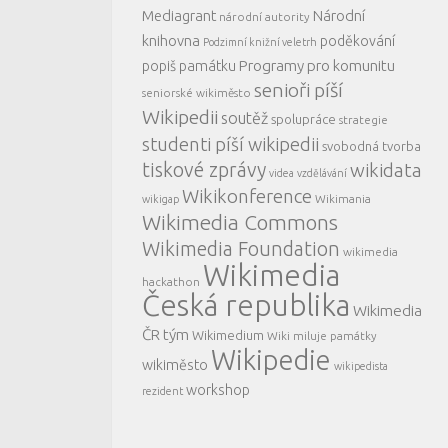
Mediagrant
Národní
národní autority
knihovna
poděkování
Podzimní knižní veletrh
Programy pro komunitu
popiš památku
senioři píší
seniorské wikiměsto
Wikipedii
soutěž
spolupráce
strategie
studenti píší wikipedii
svobodná tvorba
tiskové zprávy
wikidata
videa
vzdělávání
Wikikonference
Wikimania
wikigap
Wikimedia Commons
Wikimedia Foundation
wikimedia
Wikimedia
hackathon
Česká republika
Wikimedia
ČR tým
Wikimedium
Wiki miluje památky
Wikipedie
wikiměsto
wikipedista
workshop
rezident