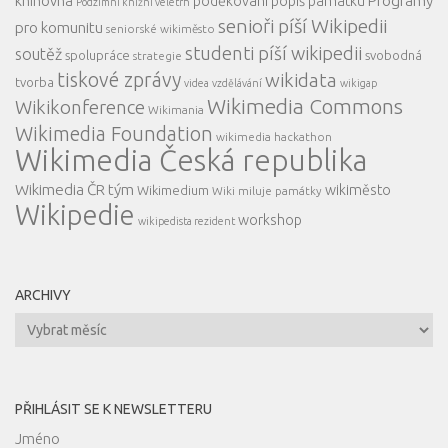
knihovna
Programy
poděkování
popiš památku
Podzimní knižní veletrh
senioři píší Wikipedii
pro komunitu
seniorské wikiměsto
studenti píší wikipedii
soutěž
spolupráce
svobodná
strategie
tiskové zprávy
wikidata
tvorba
videa
vzdělávání
wikigap
Wikimedia Commons
Wikikonference
Wikimania
Wikimedia Foundation
wikimedia hackathon
Wikimedia Česká republika
Wikimedia ČR tým
wikiměsto
Wikimedium
Wiki miluje památky
Wikipedie
workshop
wikipedista rezident
ARCHIVY
Archivy
PŘIHLÁSIT SE K NEWSLETTERU
Jméno