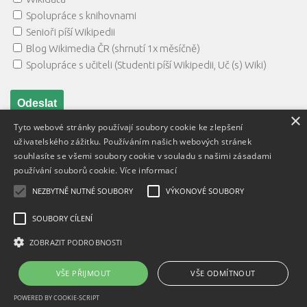
Spolupráce s knihovnami
Senioři píší Wikipedii
Blog Wikimedia ČR (shrnutí 1x měsíčně)
Spolupráce s učiteli (Studenti píší Wikipedii, Uč (s) Wiki)
×
Tyto webové stránky používají soubory cookie ke zlepšení
uživatelského zážitku. Používáním našich webových stránek
souhlasíte se všemi soubory cookie v souladu s našimi zásadami
používání souborů cookie.
Více informací
NEZBYTNĚ NUTNÉ SOUBORY
VÝKONOVÉ SOUBORY
Textový obsah je zveřejněn pod licencí
Creative Commons BY
3.0 CZ
, licence vložených materiálů mohou být jiné a jsou
SOUBORY CÍLENÍ
uvedeny u těchto materiálů.
ZOBRAZIT PODROBNOSTI
Powered by
- Designed with
Hueman Pro
VŠE PŘIJMOUT
VŠE ODMÍTNOUT
POWERED BY COOKIE-SCRIPT