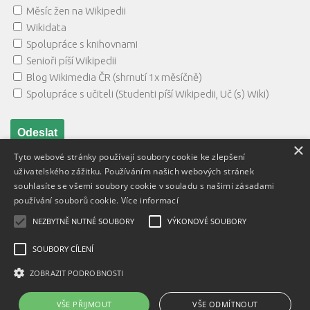
Měsíc žen na Wikipedii
Wikidata
Spolupráce s knihovnami
Senioři píší Wikipedii
Blog Wikimedia ČR (shrnutí 1x měsíčně)
Spolupráce s učiteli (Studenti píší Wikipedii, Uč (s) Wiki)
×
Tyto webové stránky používají soubory cookie ke zlepšení
uživatelského zážitku. Používáním našich webových stránek
souhlasíte se všemi soubory cookie v souladu s našimi zásadami
používání souborů cookie.
Více informací
NEZBYTNĚ NUTNÉ SOUBORY
VÝKONOVÉ SOUBORY
Textový obsah je zveřejněn pod licencí
Creative Commons BY
3.0 CZ
, licence vložených materiálů mohou být jiné a jsou
SOUBORY CÍLENÍ
uvedeny u těchto materiálů.
ZOBRAZIT PODROBNOSTI
Powered by
- Designed with
Hueman Pro
VŠE PŘIJMOUT
VŠE ODMÍTNOUT