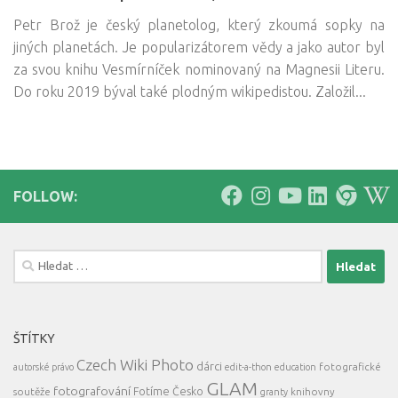
Petr Brož je český planetolog, který zkoumá sopky na
jiných planetách. Je popularizátorem vědy a jako autor byl
za svou knihu Vesmírníček nominovaný na Magnesii Literu.
Do roku 2019 býval také plodným wikipedistou. Založil...
FOLLOW:
Vyhledávání
ŠTÍTKY
Czech Wiki Photo
dárci
fotografické
autorské právo
edit-a-thon
education
GLAM
fotografování
Fotíme Česko
soutěže
knihovny
granty