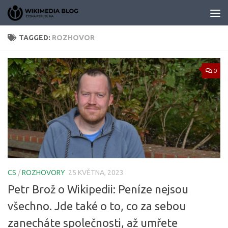
Skip to content
TAGGED:
ROZHOVOR
0
CS
/
ROZHOVORY
25 KVĚTNA, 2023
Petr Brož o Wikipedii: Peníze nejsou
všechno. Jde také o to, co za sebou
zanecháte společnosti, až umřete