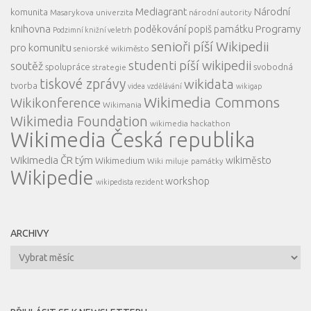
Mediagrant
Národní
komunita
Masarykova univerzita
národní autority
knihovna
Programy
poděkování
popiš památku
Podzimní knižní veletrh
senioři píší Wikipedii
pro komunitu
seniorské wikiměsto
studenti píší wikipedii
soutěž
spolupráce
svobodná
strategie
tiskové zprávy
wikidata
tvorba
videa
vzdělávání
wikigap
Wikimedia Commons
Wikikonference
Wikimania
Wikimedia Foundation
wikimedia hackathon
Wikimedia Česká republika
Wikimedia ČR tým
wikiměsto
Wikimedium
Wiki miluje památky
Wikipedie
workshop
wikipedista rezident
ARCHIVY
Archivy