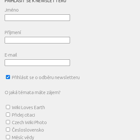
PŘIHLÁSIT SE K NEWSLETTERU
Jméno
Příjmení
E-mail
Přihlásit se o odběru newsletteru
O jaká témata máte zájem?
Wiki Loves Earth
Přidej citaci
Czech Wiki Photo
Česloslovensko
Měsíc vědy