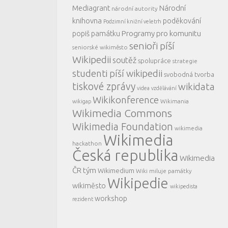
Mediagrant
Národní
národní autority
knihovna
poděkování
Podzimní knižní veletrh
Programy pro komunitu
popiš památku
senioři píší
seniorské wikiměsto
Wikipedii
soutěž
spolupráce
strategie
studenti píší wikipedii
svobodná tvorba
tiskové zprávy
wikidata
videa
vzdělávání
Wikikonference
Wikimania
wikigap
Wikimedia Commons
Wikimedia Foundation
wikimedia
Wikimedia
hackathon
Česká republika
Wikimedia
ČR tým
Wikimedium
Wiki miluje památky
Wikipedie
wikiměsto
wikipedista
workshop
rezident