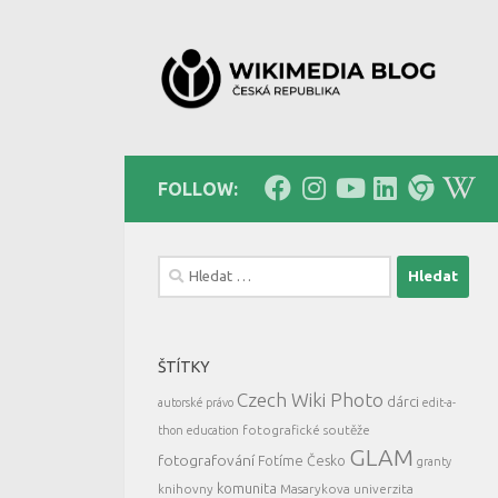
Skip to content
FOLLOW:
Vyhledávání
ŠTÍTKY
Czech Wiki Photo
dárci
autorské právo
edit-a-
fotografické soutěže
thon
education
GLAM
fotografování
Fotíme Česko
granty
komunita
knihovny
Masarykova univerzita