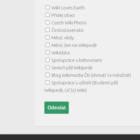
Wiki Loves Earth
Přidej citaci
Czech Wiki Photo
Česloslovensko
Měsíc vědy
Měsíc žen na Wikipedii
Wikidata
Spolupráce s knihovnami
Senioři píší Wikipedii
Blog Wikimedia ČR (shrnutí 1x měsíčně)
Spolupráce s učiteli (Studenti píší
Wikipedii, Uč (s) Wiki)