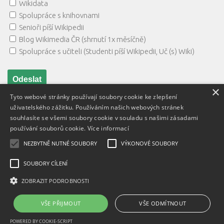
Wikidata
Spolupráce s knihovnami
Senioři píší Wikipedii
Blog Wikimedia ČR (shrnutí 1x měsíčně)
Spolupráce s učiteli (Studenti píší Wikipedii, Uč (s) Wiki)
×
Tyto webové stránky používají soubory cookie ke zlepšení
uživatelského zážitku. Používáním našich webových stránek
souhlasíte se všemi soubory cookie v souladu s našimi zásadami
používání souborů cookie.
Více informací
NEZBYTNĚ NUTNÉ SOUBORY
VÝKONOVÉ SOUBORY
Textový obsah je zveřejněn pod licencí
Creative Commons BY
3.0 CZ
, licence vložených materiálů mohou být jiné a jsou
SOUBORY CÍLENÍ
uvedeny u těchto materiálů.
ZOBRAZIT PODROBNOSTI
Powered by
- Designed with
Hueman Pro
VŠE PŘIJMOUT
VŠE ODMÍTNOUT
POWERED BY COOKIE-SCRIPT