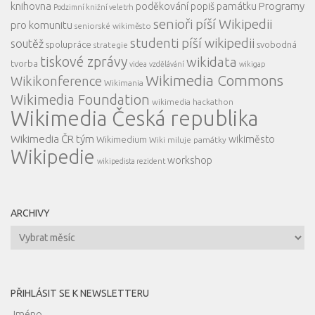
knihovna
Programy
poděkování
popiš památku
Podzimní knižní veletrh
senioři píší Wikipedii
pro komunitu
seniorské wikiměsto
studenti píší wikipedii
soutěž
spolupráce
svobodná
strategie
tiskové zprávy
wikidata
tvorba
videa
vzdělávání
wikigap
Wikimedia Commons
Wikikonference
Wikimania
Wikimedia Foundation
wikimedia hackathon
Wikimedia Česká republika
Wikimedia ČR tým
wikiměsto
Wikimedium
Wiki miluje památky
Wikipedie
workshop
wikipedista rezident
ARCHIVY
Archivy
PŘIHLÁSIT SE K NEWSLETTERU
Jméno