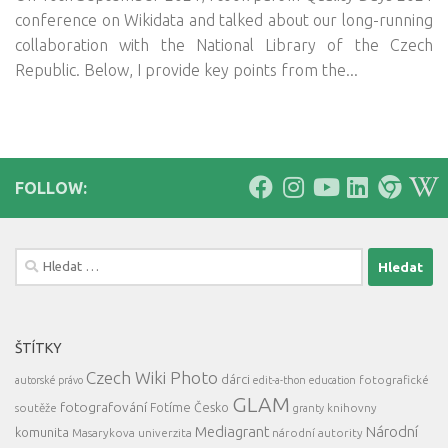
conference on Wikidata and talked about our long-running
collaboration with the National Library of the Czech
Republic. Below, I provide key points from the...
FOLLOW:
Vyhledávání
ŠTÍTKY
Czech Wiki Photo
dárci
fotografické
autorské právo
edit-a-thon
education
GLAM
fotografování
Fotíme Česko
soutěže
knihovny
granty
Mediagrant
Národní
komunita
Masarykova univerzita
národní autority