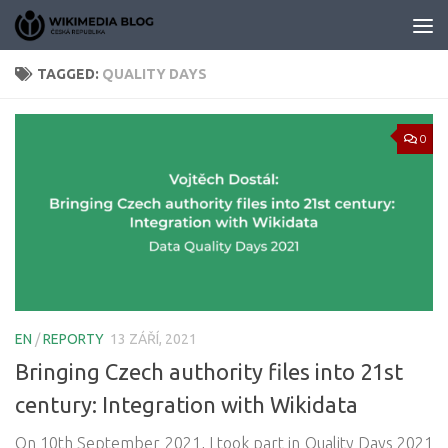
Skip to content
TAGGED:
QUALITY DAYS
0
EN
/
REPORTY
13 ZÁŘÍ, 2021
Bringing Czech authority files into 21st
century: Integration with Wikidata
On 10th September 2021, I took part in Quality Days 2021