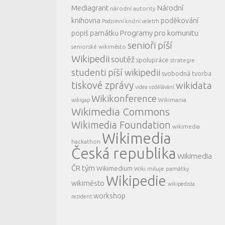
Mediagrant
Národní
národní autority
knihovna
poděkování
Podzimní knižní veletrh
Programy pro komunitu
popiš památku
senioři píší
seniorské wikiměsto
Wikipedii
soutěž
spolupráce
strategie
studenti píší wikipedii
svobodná tvorba
tiskové zprávy
wikidata
videa
vzdělávání
Wikikonference
Wikimania
wikigap
Wikimedia Commons
Wikimedia Foundation
wikimedia
Wikimedia
hackathon
Česká republika
Wikimedia
ČR tým
Wikimedium
Wiki miluje památky
Wikipedie
wikiměsto
wikipedista
workshop
rezident