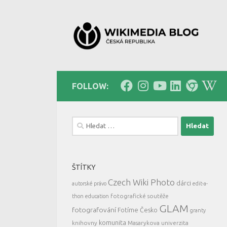
Skip to content
FOLLOW:
Vyhledávání
ŠTÍTKY
Czech Wiki Photo
dárci
autorské právo
edit-a-
fotografické soutěže
thon
education
GLAM
fotografování
Fotíme Česko
granty
komunita
knihovny
Masarykova univerzita