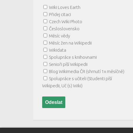
Wiki Loves Earth
Přidej citaci
Czech Wiki Photo
Česloslovensko
Měsíc vědy
Měsíc žen na Wikipedii
Wikidata
Spolupráce s knihovnami
Senioři píší Wikipedii
Blog Wikimedia ČR (shrnutí 1x měsíčně)
Spolupráce s učiteli (Studenti píší
Wikipedii, Uč (s) Wiki)