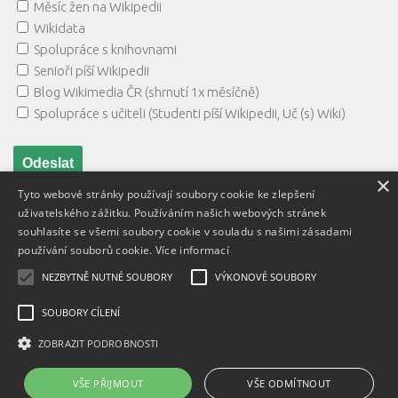
Měsíc žen na Wikipedii
Wikidata
Spolupráce s knihovnami
Senioři píší Wikipedii
Blog Wikimedia ČR (shrnutí 1x měsíčně)
Spolupráce s učiteli (Studenti píší Wikipedii, Uč (s) Wiki)
×
Tyto webové stránky používají soubory cookie ke zlepšení
uživatelského zážitku. Používáním našich webových stránek
souhlasíte se všemi soubory cookie v souladu s našimi zásadami
používání souborů cookie.
Více informací
NEZBYTNĚ NUTNÉ SOUBORY
VÝKONOVÉ SOUBORY
Textový obsah je zveřejněn pod licencí
Creative Commons BY
3.0 CZ
, licence vložených materiálů mohou být jiné a jsou
SOUBORY CÍLENÍ
uvedeny u těchto materiálů.
ZOBRAZIT PODROBNOSTI
Powered by
- Designed with
Hueman Pro
VŠE PŘIJMOUT
VŠE ODMÍTNOUT