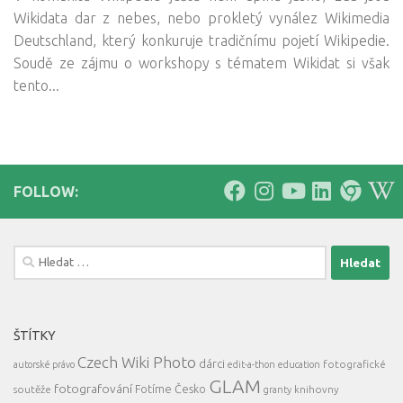
Wikidata dar z nebes, nebo prokletý vynález Wikimedia
Deutschland, který konkuruje tradičnímu pojetí Wikipedie.
Soudě ze zájmu o workshopy s tématem Wikidat si však
tento...
FOLLOW:
Vyhledávání
ŠTÍTKY
Czech Wiki Photo
dárci
fotografické
autorské právo
edit-a-thon
education
GLAM
fotografování
Fotíme Česko
soutěže
knihovny
granty