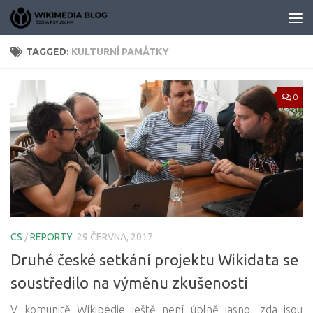
Skip to content
TAGGED:
KULTURNÍ PAMÁTKY
0
CS
/
REPORTY
29 ČERVNA, 2017
Druhé české setkání projektu Wikidata se
soustředilo na výměnu zkušeností
V komunitě Wikipedie ještě není úplně jasno, zda jsou