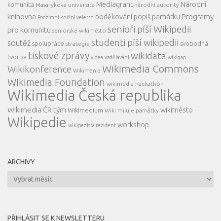
Mediagrant
Národní
komunita
Masarykova univerzita
národní autority
knihovna
Programy
poděkování
popiš památku
Podzimní knižní veletrh
senioři píší Wikipedii
pro komunitu
seniorské wikiměsto
studenti píší wikipedii
soutěž
spolupráce
svobodná
strategie
tiskové zprávy
wikidata
tvorba
videa
vzdělávání
wikigap
Wikimedia Commons
Wikikonference
Wikimania
Wikimedia Foundation
wikimedia hackathon
Wikimedia Česká republika
Wikimedia ČR tým
wikiměsto
Wikimedium
Wiki miluje památky
Wikipedie
workshop
wikipedista rezident
ARCHIVY
Archivy
PŘIHLÁSIT SE K NEWSLETTERU