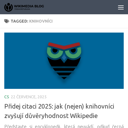
Skip to content
TAGGED:
KNIHOVNÍCI
CS
22 ČERVENCE, 2025
Přidej citaci 2025: jak (nejen) knihovníci
zvyšují důvěryhodnost Wikipedie
Představte si encyklopedii, která neuvádí, odkud čerpá