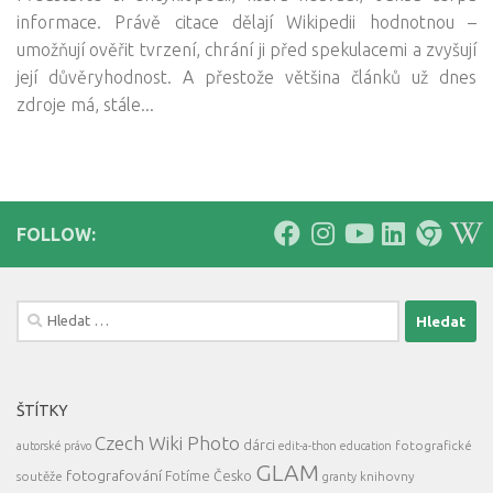
informace. Právě citace dělají Wikipedii hodnotnou –
umožňují ověřit tvrzení, chrání ji před spekulacemi a zvyšují
její důvěryhodnost. A přestože většina článků už dnes
zdroje má, stále...
FOLLOW:
Vyhledávání
ŠTÍTKY
Czech Wiki Photo
dárci
fotografické
autorské právo
edit-a-thon
education
GLAM
fotografování
Fotíme Česko
soutěže
knihovny
granty