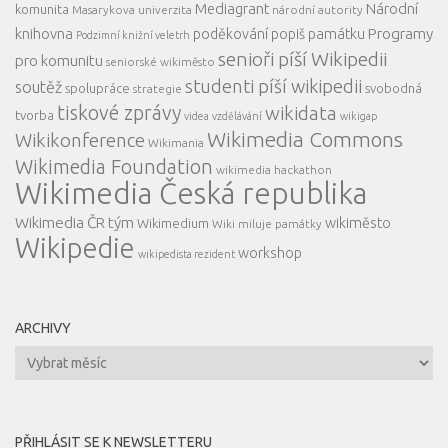
Mediagrant
Národní
komunita
Masarykova univerzita
národní autority
knihovna
Programy
poděkování
popiš památku
Podzimní knižní veletrh
senioři píší Wikipedii
pro komunitu
seniorské wikiměsto
studenti píší wikipedii
soutěž
spolupráce
svobodná
strategie
tiskové zprávy
wikidata
tvorba
videa
vzdělávání
wikigap
Wikimedia Commons
Wikikonference
Wikimania
Wikimedia Foundation
wikimedia hackathon
Wikimedia Česká republika
Wikimedia ČR tým
wikiměsto
Wikimedium
Wiki miluje památky
Wikipedie
workshop
wikipedista rezident
ARCHIVY
Archivy
PŘIHLÁSIT SE K NEWSLETTERU