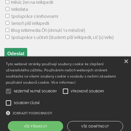
Měsíc žen na Wikipedii
Wikidata
Spolupráce s knihovnami
Senioři píší Wikipedii
Blog Wikimedia ČR (shrnutí 1x měsíčně)
Spolupráce s učiteli (Studenti píší Wikipedii, Uč (s) Wiki)
×
Tyto webové stránky používají soubory cookie ke zlepšení
uživatelského zážitku. Používáním našich webových stránek
souhlasíte se všemi soubory cookie v souladu s našimi zásadami
používání souborů cookie.
Více informací
NEZBYTNĚ NUTNÉ SOUBORY
VÝKONOVÉ SOUBORY
Textový obsah je zveřejněn pod licencí
Creative Commons BY
3.0 CZ
, licence vložených materiálů mohou být jiné a jsou
SOUBORY CÍLENÍ
uvedeny u těchto materiálů.
ZOBRAZIT PODROBNOSTI
Powered by
- Designed with
Hueman Pro
VŠE PŘIJMOUT
VŠE ODMÍTNOUT