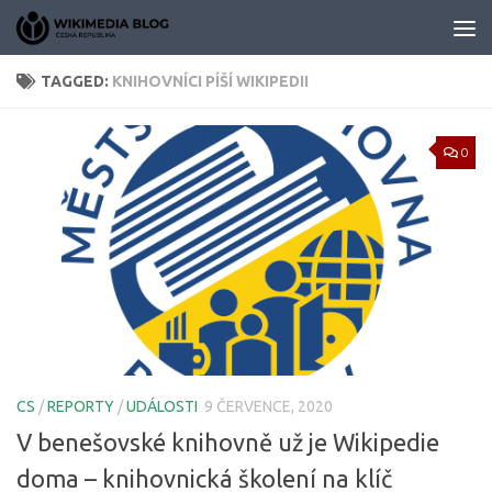
Skip to content
TAGGED:
KNIHOVNÍCI PÍŠÍ WIKIPEDII
0
CS
/
REPORTY
/
UDÁLOSTI
9 ČERVENCE, 2020
V benešovské knihovně už je Wikipedie
doma – knihovnická školení na klíč