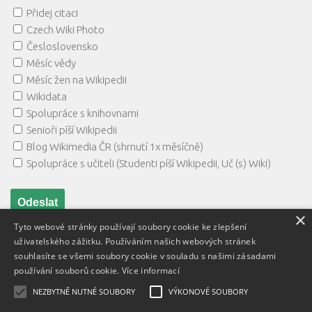
Přidej citaci
Czech Wiki Photo
Česloslovensko
Měsíc vědy
Měsíc žen na Wikipedii
Wikidata
Spolupráce s knihovnami
Senioři píší Wikipedii
Blog Wikimedia ČR (shrnutí 1x měsíčně)
Spolupráce s učiteli (Studenti píší Wikipedii, Uč (s) Wiki)
×
Tyto webové stránky používají soubory cookie ke zlepšení
uživatelského zážitku. Používáním našich webových stránek
souhlasíte se všemi soubory cookie v souladu s našimi zásadami
používání souborů cookie.
Více informací
NEZBYTNĚ NUTNÉ SOUBORY
VÝKONOVÉ SOUBORY
Textový obsah je zveřejněn pod licencí
Creative Commons BY
3.0 CZ
, licence vložených materiálů mohou být jiné a jsou