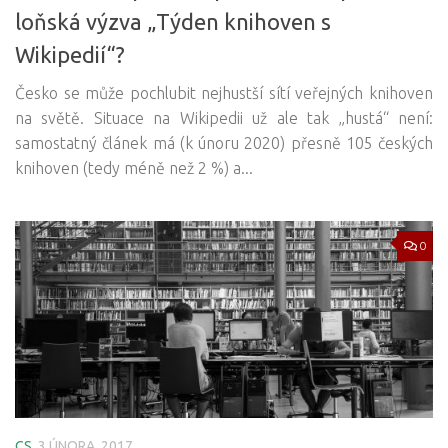
loňská výzva „Týden knihoven s
Wikipedií“?
Česko se může pochlubit nejhustší sítí veřejných knihoven
na světě. Situace na Wikipedii už ale tak „hustá“ není:
samostatný článek má (k únoru 2020) přesně 105 českých
knihoven (tedy méně než 2 %) a...
0
CS
3 ÚNORA, 2017