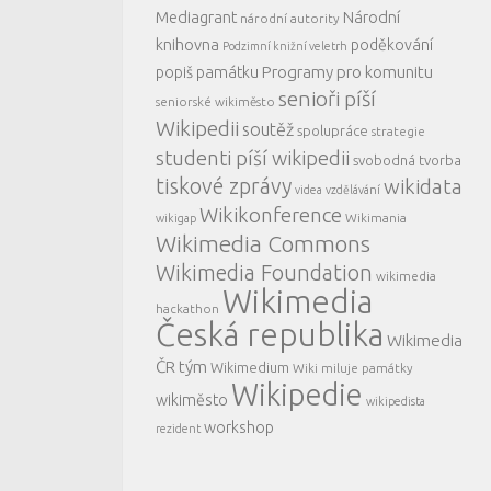
Mediagrant
Národní
národní autority
knihovna
poděkování
Podzimní knižní veletrh
Programy pro komunitu
popiš památku
senioři píší
seniorské wikiměsto
Wikipedii
soutěž
spolupráce
strategie
studenti píší wikipedii
svobodná tvorba
tiskové zprávy
wikidata
videa
vzdělávání
Wikikonference
Wikimania
wikigap
Wikimedia Commons
Wikimedia Foundation
wikimedia
Wikimedia
hackathon
Česká republika
Wikimedia
ČR tým
Wikimedium
Wiki miluje památky
Wikipedie
wikiměsto
wikipedista
workshop
rezident