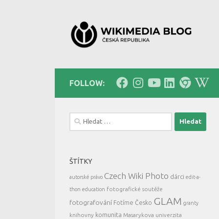
Skip to content
FOLLOW:
Vyhledávání
ŠTÍTKY
Czech Wiki Photo
dárci
autorské právo
edit-a-
fotografické soutěže
thon
education
GLAM
fotografování
Fotíme Česko
granty
komunita
knihovny
Masarykova univerzita