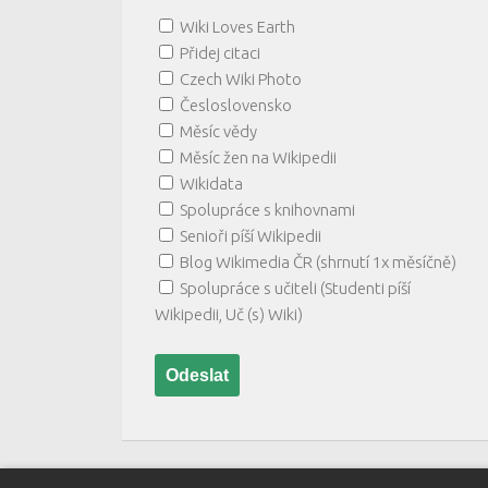
Wiki Loves Earth
Přidej citaci
Czech Wiki Photo
Česloslovensko
Měsíc vědy
Měsíc žen na Wikipedii
Wikidata
Spolupráce s knihovnami
Senioři píší Wikipedii
Blog Wikimedia ČR (shrnutí 1x měsíčně)
Spolupráce s učiteli (Studenti píší
Wikipedii, Uč (s) Wiki)