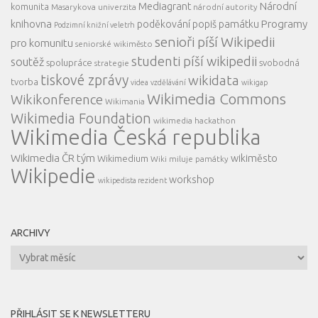
Mediagrant
Národní
komunita
Masarykova univerzita
národní autority
knihovna
Programy
poděkování
popiš památku
Podzimní knižní veletrh
senioři píší Wikipedii
pro komunitu
seniorské wikiměsto
studenti píší wikipedii
soutěž
spolupráce
svobodná
strategie
tiskové zprávy
wikidata
tvorba
videa
vzdělávání
wikigap
Wikimedia Commons
Wikikonference
Wikimania
Wikimedia Foundation
wikimedia hackathon
Wikimedia Česká republika
Wikimedia ČR tým
wikiměsto
Wikimedium
Wiki miluje památky
Wikipedie
workshop
wikipedista rezident
ARCHIVY
Archivy
PŘIHLÁSIT SE K NEWSLETTERU