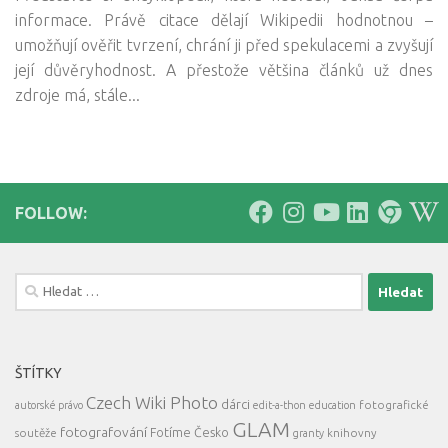
informace. Právě citace dělají Wikipedii hodnotnou –
umožňují ověřit tvrzení, chrání ji před spekulacemi a zvyšují
její důvěryhodnost. A přestože většina článků už dnes
zdroje má, stále...
FOLLOW:
Vyhledávání
ŠTÍTKY
Czech Wiki Photo
dárci
fotografické
autorské právo
edit-a-thon
education
GLAM
fotografování
Fotíme Česko
soutěže
knihovny
granty