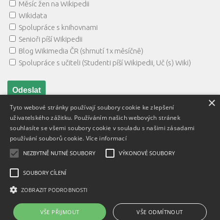
Měsíc žen na Wikipedii
Wikidata
Spolupráce s knihovnami
Senioři píší Wikipedii
Blog Wikimedia ČR (shrnutí 1x měsíčně)
Spolupráce s učiteli (Studenti píší Wikipedii, Uč (s) Wiki)
×
Tyto webové stránky používají soubory cookie ke zlepšení
uživatelského zážitku. Používáním našich webových stránek
souhlasíte se všemi soubory cookie v souladu s našimi zásadami
používání souborů cookie.
Více informací
NEZBYTNĚ NUTNÉ SOUBORY
VÝKONOVÉ SOUBORY
Textový obsah je zveřejněn pod licencí
Creative Commons BY
3.0 CZ
, licence vložených materiálů mohou být jiné a jsou
SOUBORY CÍLENÍ
uvedeny u těchto materiálů.
ZOBRAZIT PODROBNOSTI
Powered by
- Designed with
Hueman Pro
VŠE PŘIJMOUT
VŠE ODMÍTNOUT