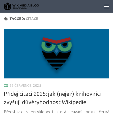
Skip to content
TAGGED:
CITACE
CS
22 ČERVENCE, 2025
Přidej citaci 2025: jak (nejen) knihovníci
zvyšují důvěryhodnost Wikipedie
Představte si encyklopedii, která neuvádí, odkud čerpá