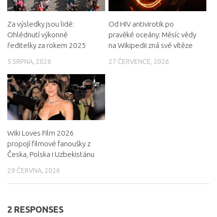
Za výsledky jsou lidé:
Od HIV antivirotik po
Ohlédnutí výkonné
pravěké oceány: Měsíc vědy
ředitelky za rokem 2025
na Wikipedii zná své vítěze
5 SRPNA, 2026
27 ČERVENCE, 2026
Wiki Loves Film 2026
propojí filmové fanoušky z
Česka, Polska i Uzbekistánu
29 ČERVNA, 2026
2 RESPONSES