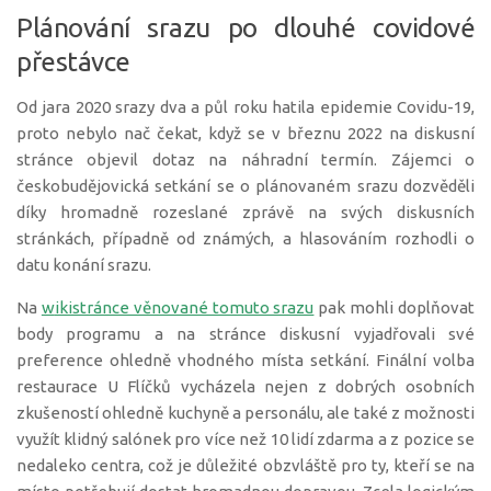
Plánování srazu po dlouhé covidové
přestávce
Od jara 2020 srazy dva a půl roku hatila epidemie Covidu-19,
proto nebylo nač čekat, když se v březnu 2022 na diskusní
stránce objevil dotaz na náhradní termín. Zájemci o
českobudějovická setkání se o plánovaném srazu dozvěděli
díky hromadně rozeslané zprávě na svých diskusních
stránkách, případně od známých, a hlasováním rozhodli o
datu konání srazu.
Na
w
ikistránce věnované tomuto srazu
pak mohli doplňovat
body programu a na stránce diskusní vyjadřovali své
preference ohledně vhodného místa setkání. Finální volba
restaurace U Flíčků vycházela nejen z dobrých osobních
zkušeností ohledně kuchyně a personálu, ale také z možnosti
využít klidný salónek pro více než 10 lidí zdarma a z pozice se
nedaleko centra, což je důležité obzvláště pro ty, kteří se na