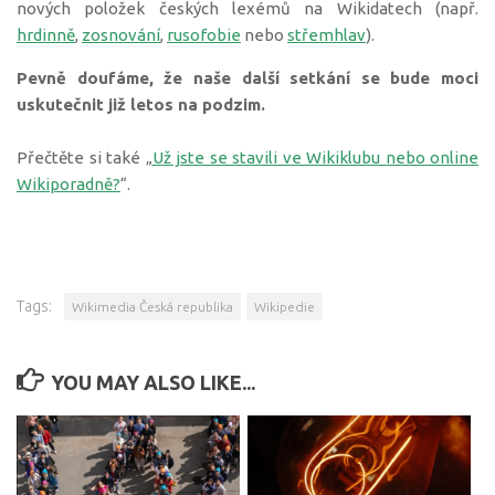
nových položek českých lexémů na Wikidatech (např.
hrdinně
,
zosnování
,
rusofobie
nebo
střemhlav
).
Pevně doufáme, že naše další setkání se bude moci
uskutečnit již letos na podzim.
Přečtěte si také „
Už jste se stavili ve Wikiklubu nebo online
Wikiporadně?
“.
Tags:
Wikimedia Česká republika
Wikipedie
YOU MAY ALSO LIKE...