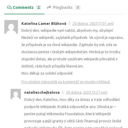
Comments
2
Pingbacks
0
Kateřina Lamer Bláhová
20 dubna, 2023 (7:31 am)
Dobrý den, wikipedie nyní nabízí, abychom my, obyčejní
hledači ve wikipedii, za/platili příspěvek. Ve výzvě je napsáno,
že příspěvek je na chod wikipedie. Zajímalo by mě, zda se
dostanou peníze i českým wikipedistům. Možná je to trošku
stupidní dotaz, ale protože využívám wikipedii převážně v
češtině, ráda bych přispěla hlavně jim.
Moc děkuji za solidní odpověď.
Pro vložení odpovědi na komentář se musíte přihlásit
natalieschejbalova
20 dubna, 2023 (3:27 pm)
Dobrý den, Kateřino, moc díky za dotaz a Vaše odhodlání
podpořit Wikipedii. Krátká odpověď je ano. Dlouhá je –
peníze putují Wikimedia Foundation, která Wikipedii
provozuje a jejíž granty z větší části financují provoz české
pobočky Wikimedia ČR. Tyto peníze nám umožňují pečovat