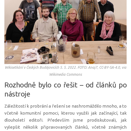
Wikisetkání v Českých Budějovicích 5. 5. 2022. FOTO: Anaj7, CC-BY-SA-4.0, via
Wikimedia Commons
Rozhodně bylo co řešit – od článků po
nástroje
Záležitostí k probrání a řešení se nashromáždilo mnoho, a to
včetně komunitní pomoci, kterou využili jak začínající, tak
dlouholetí editoři. Především jsme prodiskutovali, jak
vylepšit několik připravovaných článků, včetně známých