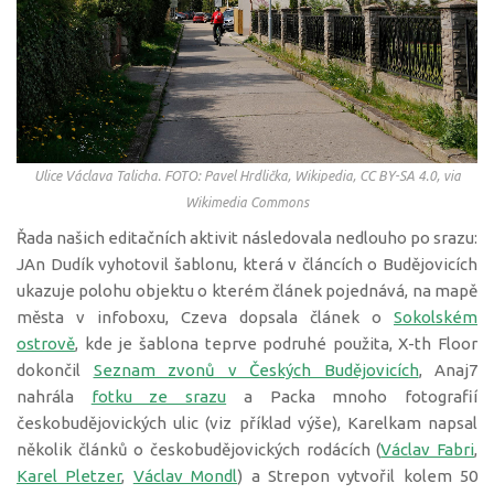
Ulice Václava Talicha. FOTO: Pavel Hrdlička, Wikipedia, CC BY-SA 4.0, via
Wikimedia Commons
Řada našich editačních aktivit následovala nedlouho po srazu:
JAn Dudík vyhotovil šablonu, která v článcích o Budějovicích
ukazuje polohu objektu o kterém článek pojednává, na mapě
města v infoboxu, Czeva dopsala článek o
Sokolském
ostrově
, kde je šablona teprve podruhé použita, X-th Floor
dokončil
Seznam zvonů v Českých Budějovicích
, Anaj7
nahrála
fotku ze srazu
a Packa mnoho fotografií
českobudějovických ulic (viz příklad výše), Karelkam napsal
několik článků o českobudějovických rodácích (
Václav Fabri
,
Karel Pletzer
,
Václav Mondl
) a Strepon vytvořil kolem 50