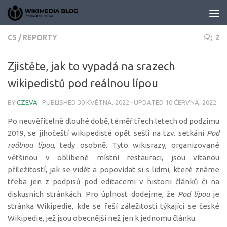
Skip to content
CS
/
REPORTY
2
Zjistěte, jak to vypadá na srazech
wikipedistů pod reálnou lípou
BY
CZEVA
· PUBLISHED
30 KVĚTNA, 2022
· UPDATED
10 ČERVNA, 2022
Po neuvěřitelně dlouhé době, téměř třech letech od podzimu
2019, se jihočeští wikipedisté opět sešli na tzv. setkání
Pod
reálnou lípou
, tedy osobně. Tyto wikisrazy, organizované
většinou v oblíbené místní restauraci, jsou vítanou
příležitostí, jak se vidět a popovídat si s lidmi, které známe
třeba jen z podpisů pod editacemi v historii článků či na
diskusních stránkách. Pro úplnost dodejme, že
Pod lípou
je
stránka Wikipedie, kde se řeší záležitosti týkající se české
Wikipedie, jež jsou obecnější než jen k jednomu článku.