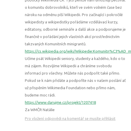
o komunitu dobrovolníků, kteří ve svém volném čase bez
nároku na odměnu píší Wikipedii. Pro začínající i pokročilé
wikipedisty a wikipedistky pořádáme vzdělávací kurzy,
editatony, odborné semináře a další akce a podporujeme je
finančně v pořádání jejich vlastních akcí prostřednictvím
takzvaných Komunitních minigrantů.
https://cs.wikipedia.org/wiki/Wikipedie:Komunitn%C3%AD_m
Učíme psát Wikipedii seniory, studenty a každého, kdo o to
má zájem. Rozvíjíme Wikipedii a chráníme svobodu
informací pro všechny. Můžete nás podpořit také přímo.
Pokud se k nám přidáte a podpoříte nás v našem poslání ať
už přispěním Wikimedia Foundation nebo přímo nám,
budeme moc rádi.
https://www.darujme.cz/projekt/1207418
Za WMČR Natálie
Pro vložení odpovědi na komentář se musíte přihlásit