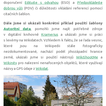
doporučení
Editujte s odvahou
(ESO) a
Předpokládejte
dobrou vůli
(PDV) či důležitosti vkládání referencí pomocí
citačních šablon.
Dále jsme si ukázali konkrétní příklad použití šablony
Autoritní data
, pomohli jsme najít potřebné zdroje
v digitální knihovně
Kramerius
a ukázali jsme si práci
s lexémy na Wikidatech. Vzhledem k faktu, že se řada vesnic,
které jsou na Wikipedii stále fotograficky
nezdokumentované, nachází podél jihozápadní hranice
země, ukázali jsme si použití nástrojů
WikiShootMe
a
Wikinity
pro nalezení nenafocených objektů, které využívají
názvy a GPS údaje z
Wikidat
.