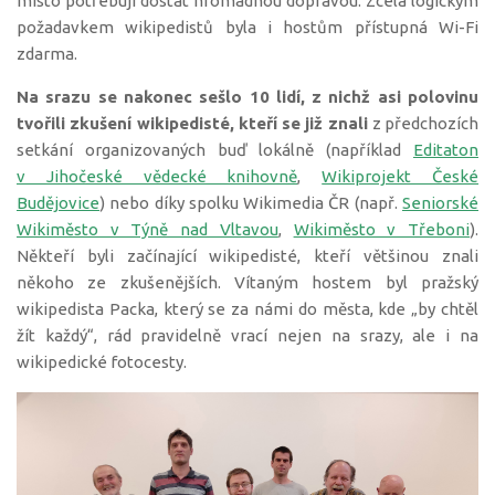
místo potřebují dostat hromadnou dopravou. Zcela logickým
požadavkem wikipedistů byla i hostům přístupná Wi-Fi
zdarma.
Na srazu se nakonec sešlo 10 lidí, z nichž asi polovinu
tvořili zkušení wikipedisté, kteří se již znali
z předchozích
setkání organizovaných buď lokálně (například
Editaton
v Jihočeské vědecké knihovně
,
Wikiprojekt České
Budějovice
) nebo díky spolku Wikimedia ČR (např.
Seniorské
Wikiměsto v Týně nad Vltavou
,
Wikiměsto v Třeboni
).
Někteří byli začínající wikipedisté, kteří většinou znali
někoho ze zkušenějších. Vítaným hostem byl pražský
wikipedista Packa, který se za námi do města, kde „by chtěl
žít každý“, rád pravidelně vrací nejen na srazy, ale i na
wikipedické fotocesty.